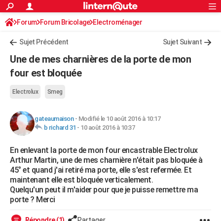
ACTUALITÉS
Forum
Forum Bricolage
Connexion
Electroménager
S'inscrire
Rechercher
Société
Education
Villes
Politique
Faits Divers
Monde
+
SPORT
Sujet Précédent
Sujet Suivant
Football
Cyclisme
Forum
Coupe du monde 2026
Tennis
Rugby
CULTURE
Une de mes charnières de la porte de mon
TNT
Cinéma
Musique
Programme TV
Streaming
Sorties cinéma
+
four est bloquée
FINANCE
Impôts
Immobilier
Banque
Crédit
Retraite
Epargne
Risques naturels par ville
Assurance
AUTO
Electrolux
Smeg
Réserver un essai
Berlines
Forum auto
Essais
Citadines
SUV
+
HIGH-TECH
gateaumaison
-
Modifié le 10 août 2016 à 10:17
b richard 31
-
10 août 2016 à 10:37
Meilleur smartphone
Ordinateurs
Guide high-tech
Mobiles
Internet
Jeux vidéo
+
BRICOLAGE
En enlevant la porte de mon four encastrable Electrolux
Aménagement intérieur
Cuisine
Jardinage
+
Forum
Extérieur
Salle de bains
Rangement
WEEK-END
Arthur Martin, une de mes charnière n'était pas bloquée à
45° et quand j'ai retiré ma porte, elle s'est refermée. Et
Escapades
Expositions
Week-end nature
Guides de France
Patrimoine
Musées
+
LIFESTYLE
maintenant elle est bloquée verticalement.
Quelqu'un peut il m'aider pour que je puisse remettre ma
Bien-être
Mode
+
Art de vivre
Loisirs
Modes de vie
SANTE
porte ? Merci
Guide de la santé
Médicaments
+
Alimentation
Maladies
Sommeil
VOYAGE
Répondre (1)
Partager