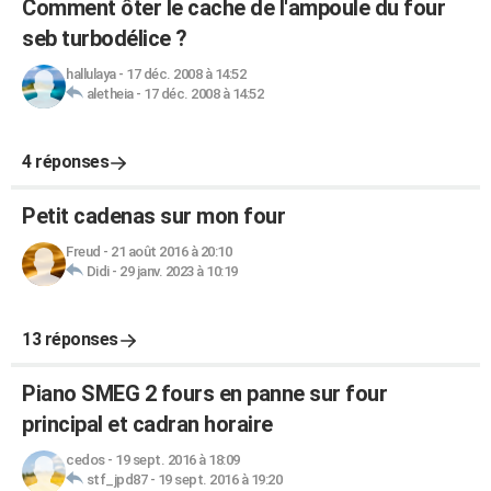
Comment ôter le cache de l'ampoule du four
seb turbodélice ?
hallulaya
-
17 déc. 2008 à 14:52
aletheia
-
17 déc. 2008 à 14:52
4 réponses
Petit cadenas sur mon four
Freud
-
21 août 2016 à 20:10
Didi
-
29 janv. 2023 à 10:19
13 réponses
Piano SMEG 2 fours en panne sur four
principal et cadran horaire
cedos
-
19 sept. 2016 à 18:09
stf_jpd87
-
19 sept. 2016 à 19:20