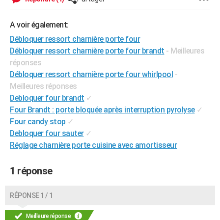
City break
Voyage de noces
Climat
Destinations
Voyage nature
Forum
+
PHOTO
A voir également:
GUIDES D'ACHAT
Débloquer ressort charnière porte four
Débloquer ressort charnière porte four brandt
- Meilleures
BONS PLANS
réponses
CARTE DE VOEUX
Débloquer ressort charnière porte four whirlpool
-
Meilleures réponses
Carte Bonne année
Carte Pâques
Carte de Noël
Carte Saint-Valentin
Carte d'anniversaire
DICTIONNAIRE
Debloquer four brandt
✓
Biographies
Expressions
Dictionnaire
Citations
Proverbes
Four Brandt : porte bloquée après interruption pyrolyse
✓
PROGRAMME TV
Four candy stop
✓
COPAINS D'AVANT
Debloquer four sauter
✓
Réglage charnière porte cuisine avec amortisseur
Se connecter
Collèges
Universités
Service militaire
S'inscrire
Lycées
Primaires
Entreprises
Avis de recherche
AVIS DE DÉCÈS
1 réponse
FORUM
Lifestyle
Sport
Television
Cinema
Bricolage
Culture
Auto
Voyage
RÉPONSE 1 / 1
Meilleure réponse