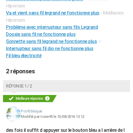
réponses
City break
Voyage de noces
Climat
Destinations
Voyage nature
Forum
+
PHOTO
Va et vient sans fil legrand ne fonctionne plus
- Meilleures
GUIDES D'ACHAT
réponses
Problème avec interrupteur sans fils Legrand
BONS PLANS
Dooxie sans fil ne fonctionne plus
Sonnette sans fil legrand ne fonctionne plus
✓
CARTE DE VOEUX
Interrupteur sans fil dio ne fonctionne plus
Carte Bonne année
Carte Pâques
Carte de Noël
Carte Saint-Valentin
Carte d'anniversaire
DICTIONNAIRE
Fil bleu électricité
Biographies
Expressions
Dictionnaire
Citations
Proverbes
PROGRAMME TV
2 réponses
COPAINS D'AVANT
RÉPONSE 1 / 2
Se connecter
Collèges
Universités
Service militaire
S'inscrire
Lycées
Primaires
Entreprises
Avis de recherche
AVIS DE DÉCÈS
Meilleure réponse
FORUM
Profil bloqué
Lifestyle
Sport
Television
Cinema
Bricolage
Culture
Auto
Voyage
Modifié par Icare95 le 15/08/2016 13:12
des fois il suffit d appuyer sur le bouton bleu a l arrière de l