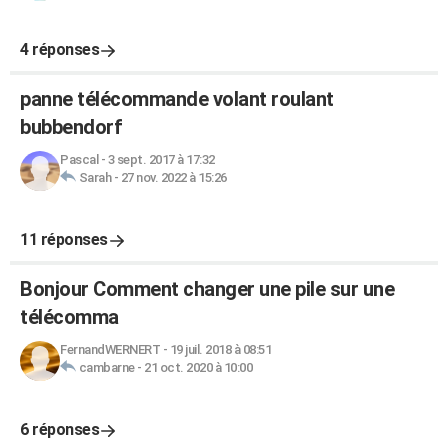
4 réponses
panne télécommande volant roulant
bubbendorf
Pascal
-
3 sept. 2017 à 17:32
Sarah
-
27 nov. 2022 à 15:26
11 réponses
Bonjour Comment changer une pile sur une
télécomma
FernandWERNERT
-
19 juil. 2018 à 08:51
cambarne
-
21 oct. 2020 à 10:00
6 réponses