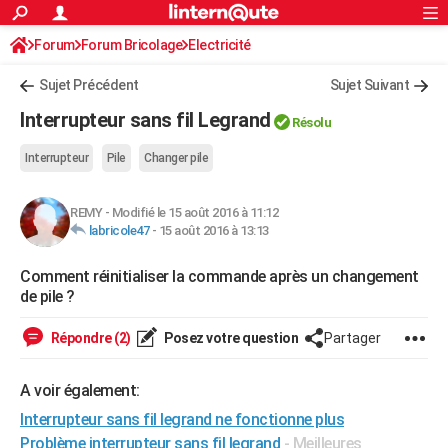
ACTUALITÉS
Forum
Forum Bricolage
Connexion
Electricité
S'inscrire
Rechercher
Société
Education
Villes
Politique
Faits Divers
Monde
+
SPORT
Sujet Précédent
Sujet Suivant
Football
Cyclisme
Forum
Coupe du monde 2026
Tennis
Rugby
CULTURE
Interrupteur sans fil Legrand
Résolu
TNT
Cinéma
Musique
Programme TV
Streaming
Sorties cinéma
+
FINANCE
Interrupteur
Pile
Changer pile
Impôts
Immobilier
Banque
Crédit
Retraite
Epargne
Risques naturels par ville
Assurance
AUTO
REMY
-
Modifié le 15 août 2016 à 11:12
Réserver un essai
Berlines
Forum auto
Essais
Citadines
SUV
+
HIGH-TECH
labricole47
-
15 août 2016 à 13:13
Meilleur smartphone
Ordinateurs
Guide high-tech
Mobiles
Internet
Jeux vidéo
+
BRICOLAGE
Comment réinitialiser la commande après un changement
de pile ?
Aménagement intérieur
Cuisine
Jardinage
+
Forum
Extérieur
Salle de bains
Rangement
WEEK-END
Répondre (2)
Posez votre question
Partager
Escapades
Expositions
Week-end nature
Guides de France
Patrimoine
Musées
+
LIFESTYLE
Bien-être
Mode
+
Art de vivre
Loisirs
Modes de vie
A voir également:
SANTE
Interrupteur sans fil legrand ne fonctionne plus
Guide de la santé
Médicaments
+
Alimentation
Maladies
Sommeil
VOYAGE
Problème interrupteur sans fil legrand
- Meilleures