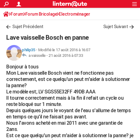
ACTUALITÉS
Forum
Forum Bricolage
Connexion
Electroménager
S'inscrire
Rechercher
Société
Education
Villes
Politique
Faits Divers
Monde
+
SPORT
Sujet Précédent
Sujet Suivant
Football
Cyclisme
Forum
Coupe du monde 2026
Tennis
Rugby
CULTURE
Lave vaisselle Bosch en panne
TNT
Cinéma
Musique
Programme TV
Streaming
Sorties cinéma
+
FINANCE
philip35
-
Modifié le 17 août 2016 à 16:07
a vaisselle -
21 août 2016 à 07:33
Impôts
Immobilier
Banque
Crédit
Retraite
Epargne
Risques naturels par ville
Assurance
AUTO
Bonjour à tous
Réserver un essai
Berlines
Forum auto
Essais
Citadines
SUV
+
HIGH-TECH
Mon Lave vaisselle Bosch vient ne fonctionne pas
correctement, est ce quelqu'un peut m'aider à solutionner
Meilleur smartphone
Ordinateurs
Guide high-tech
Mobiles
Internet
Jeux vidéo
+
BRICOLAGE
la panne?
Le modèle est; LV SGS55E32FF 49DB AAA
Aménagement intérieur
Cuisine
Jardinage
+
Forum
Extérieur
Salle de bains
Rangement
WEEK-END
Il tourne correctement mais à la fin il refait un cycle ou
reste bloqué sur 1 minute.
Escapades
Expositions
Week-end nature
Guides de France
Patrimoine
Musées
+
LIFESTYLE
Depuis quelques jours le voyant de l'eau s'allume de temps
en temps ce qu'il ne faisait pas avant.
Bien-être
Mode
+
Art de vivre
Loisirs
Modes de vie
SANTE
Nous l'avons acheté en mai 2011 avec une garantie de
2ans.
Guide de la santé
Médicaments
+
Alimentation
Maladies
Sommeil
VOYAGE
Est ce que quelqu'un peut m'aider à solutionner la panne? je