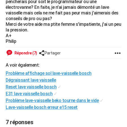
pencherais pour soit le programmateur ou une
City break
Voyage de noces
Climat
Destinations
Voyage nature
Forum
+
électrovanne? En faite, je n'ai jamais démonté un lave
PHOTO
vaisselle mais cela ne me fait pas peur mais j'aimerais des
conseils de pro ou pas?
GUIDES D'ACHAT
Merci de votre aide ma ptite femme s'impatiente, j'ai un peu
la pression.
BONS PLANS
A+
Philip
CARTE DE VOEUX
Carte Bonne année
Carte Pâques
Carte de Noël
Carte Saint-Valentin
Carte d'anniversaire
DICTIONNAIRE
Répondre (7)
Partager
Biographies
Expressions
Dictionnaire
Citations
Proverbes
PROGRAMME TV
A voir également:
Problème affichage sol lave-vaisselle bosch
COPAINS D'AVANT
Dégraissant lave vaisselle
Se connecter
Collèges
Universités
Service militaire
S'inscrire
Lycées
Primaires
Entreprises
Avis de recherche
Reset lave vaisselle bosch
✓
AVIS DE DÉCÈS
E31 lave vaisselle bosch
✓
FORUM
Problème lave-vaisselle beko tourne dans le vide
✓
Lave-vaisselle bosch erreur e15 reset
Lifestyle
Sport
Television
Cinema
Bricolage
Culture
Auto
Voyage
7 réponses