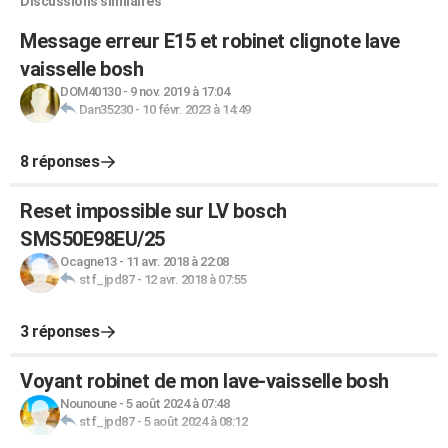
Discussions similaires
Message erreur E15 et robinet clignote lave
vaisselle bosh
DOM40130
-
9 nov. 2019 à 17:04
Dan35230
-
10 févr. 2023 à 14:49
8 réponses
Reset impossible sur LV bosch
SMS50E98EU/25
Ocagne13
-
11 avr. 2018 à 22:08
stf_jpd87
-
12 avr. 2018 à 07:55
3 réponses
Voyant robinet de mon lave-vaisselle bosh
Nounoune
-
5 août 2024 à 07:48
stf_jpd87
-
5 août 2024 à 08:12