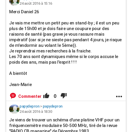
24 août 2016 à 15:16
Merci Daniel 26
Je vais me mettre un petit peu en stand-by ; il est un peu
plus de 15h00 et je dois faire une coupure pour des
raisons de santé (pas grave je vous rassure mais
impératif {car si je ne sieste pas pendant 4 jours, je risque
de m'endormir au volant le 5ème}).
Je reprendrai mes recherches à la fraiche.
Les 70 ans sont dynamiques même si le corps accuse le
poids des ans, mais pas l'esprit ! ! !
A bientôt
Jean-Marie
0
Commenter
papydepron
>
papydepron
24 août 2016 à 18:30
Je viens de trouver un schéma d'une platine VHF pour un
fréquencemètre modulaire 50-500 MHz, tiré de la revue
"RADIO CB.magazine" de Décembre 1983.