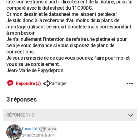
interconnections à partir directement de la platine, puis j'ai
City break
Voyage de noces
Climat
Destinations
Voyage nature
Forum
+
comparé avec le datasheet du 11C90DC.
PHOTO
Or mon dessin et le datasheet me laissent perplexe !
Je suis donc à la recherche d'au moins deux plans de
GUIDES D'ACHAT
montage utilisant ce circuit obsolète mais correspondant
à mon besoin.
BONS PLANS
Je n'ai nullement l'intention de refaire une platine et pour
cela je vous demande si vous disposez de plans de
CARTE DE VOEUX
connections.
Carte Bonne année
Carte Pâques
Carte de Noël
Carte Saint-Valentin
Carte d'anniversaire
Je vous remercie de ce que vous pourrez faire pour moi et
DICTIONNAIRE
vous salue cordialement.
Biographies
Expressions
Dictionnaire
Citations
Proverbes
Jean-Marie de Papydepron.
PROGRAMME TV
COPAINS D'AVANT
Répondre (3)
Partager
Se connecter
Collèges
Universités
Service militaire
S'inscrire
Lycées
Primaires
Entreprises
Avis de recherche
AVIS DE DÉCÈS
3 réponses
FORUM
RÉPONSE 1 / 3
Lifestyle
Sport
Television
Cinema
Bricolage
Culture
Auto
Voyage
Daniel 26
4 684
24 août 2016 à 07:41