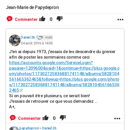
Jean-Marie de Papydepron
0
Commenter
Daniel 26
4 684
24 août 2016 à 14:05
J'en ai depuis 1973, j'essais de les descendre du grenier
afin de poster les sommaires comme ceci :
https://accounts.google.com/ServiceLogin?
passive=1209600&osid=1&continue=https://plus.google.c
om/photos/117302725836881741148/albums/5828104
561665362465&followup=https://plus.google.com/photo
s/117302725836881741148/albums/582810456166536
2465
Si on pouvait être plusieurs, ce serait bien!
J'essais de retrouver ce que vous demandez ...
A+,
0
Commenter
papydepron
>
Daniel 26