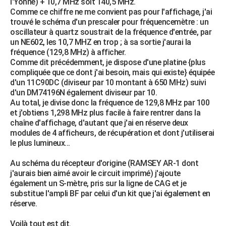
l'Yonne) + 10,7 MHz soit 140,5 MHz.
Comme ce chiffre ne me convient pas pour l'affichage, j'ai
trouvé le schéma d'un prescaler pour fréquencemètre : un
oscillateur à quartz soustrait de la fréquence d'entrée, par
un NE602, les 10,7 MHZ en trop ; à sa sortie j'aurai la
fréquence (129,8 MHz) à afficher.
Comme dit précédemment, je dispose d'une platine {plus
compliquée que ce dont j'ai besoin, mais qui existe} équipée
d'un 11C90DC (diviseur par 10 montant à 650 MHz) suivi
d'un DM74196N également diviseur par 10.
Au total, je divise donc la fréquence de 129,8 MHz par 100
et j'obtiens 1,298 MHz plus facile à faire rentrer dans la
chaîne d'affichage, d'autant que j'ai en réserve deux
modules de 4 afficheurs, de récupération et dont j'utiliserai
le plus lumineux...
Au schéma du récepteur d'origine (RAMSEY AR-1 dont
j'aurais bien aimé avoir le circuit imprimé) j'ajoute
également un S-mètre, pris sur la ligne de CAG et je
substitue l'ampli BF par celui d'un kit que j'ai également en
réserve.
Voilà tout est dit.