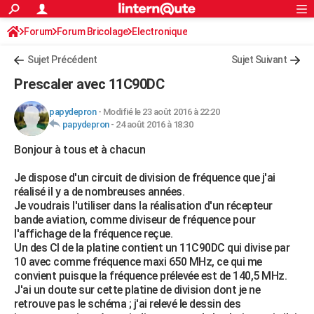
ACTUALITÉS
Forum
Forum Bricolage
Connexion
Electronique
S'inscrire
Rechercher
Société
Education
Villes
Politique
Faits Divers
Monde
+
SPORT
Sujet Précédent
Sujet Suivant
Football
Cyclisme
Forum
Coupe du monde 2026
Tennis
Rugby
CULTURE
Prescaler avec 11C90DC
TNT
Cinéma
Musique
Programme TV
Streaming
Sorties cinéma
+
FINANCE
papydepron
-
Modifié le 23 août 2016 à 22:20
papydepron
-
24 août 2016 à 18:30
Impôts
Immobilier
Banque
Crédit
Retraite
Epargne
Risques naturels par ville
Assurance
AUTO
Bonjour à tous et à chacun
Réserver un essai
Berlines
Forum auto
Essais
Citadines
SUV
+
HIGH-TECH
Je dispose d'un circuit de division de fréquence que j'ai
Meilleur smartphone
Ordinateurs
Guide high-tech
Mobiles
Internet
Jeux vidéo
+
BRICOLAGE
réalisé il y a de nombreuses années.
Je voudrais l'utiliser dans la réalisation d'un récepteur
Aménagement intérieur
Cuisine
Jardinage
+
Forum
Extérieur
Salle de bains
Rangement
WEEK-END
bande aviation, comme diviseur de fréquence pour
l'affichage de la fréquence reçue.
Escapades
Expositions
Week-end nature
Guides de France
Patrimoine
Musées
+
LIFESTYLE
Un des CI de la platine contient un 11C90DC qui divise par
10 avec comme fréquence maxi 650 MHz, ce qui me
Bien-être
Mode
+
Art de vivre
Loisirs
Modes de vie
SANTE
convient puisque la fréquence prélevée est de 140,5 MHz.
J'ai un doute sur cette platine de division dont je ne
Guide de la santé
Médicaments
+
Alimentation
Maladies
Sommeil
VOYAGE
retrouve pas le schéma ; j'ai relevé le dessin des