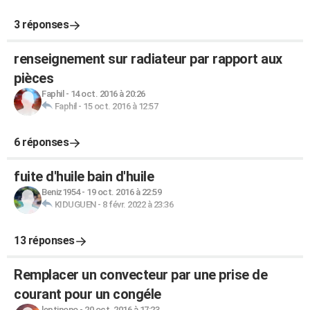
3 réponses
renseignement sur radiateur par rapport aux
pièces
Faphil
-
14 oct. 2016 à 20:26
Faphil
-
15 oct. 2016 à 12:57
6 réponses
fuite d'huile bain d'huile
Beniz1954
-
19 oct. 2016 à 22:59
KIDUGUEN
-
8 févr. 2022 à 23:36
13 réponses
Remplacer un convecteur par une prise de
courant pour un congéle
leptinono
-
20 oct. 2016 à 17:23