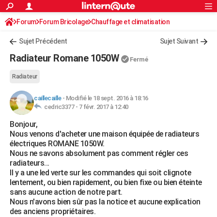
ACTUALITÉS
Forum
Forum Bricolage
Connexion
Chauffage et climatisation
S'inscrire
Rechercher
Société
Education
Villes
Politique
Faits Divers
Monde
+
SPORT
Sujet Précédent
Sujet Suivant
Football
Cyclisme
Forum
Coupe du monde 2026
Tennis
Rugby
CULTURE
Radiateur Romane 1050W
Fermé
TNT
Cinéma
Musique
Programme TV
Streaming
Sorties cinéma
+
FINANCE
Radiateur
Impôts
Immobilier
Banque
Crédit
Retraite
Epargne
Risques naturels par ville
Assurance
AUTO
caillecaille
-
Modifié le 18 sept. 2016 à 18:16
cedric3377 -
7 févr. 2017 à 12:40
Réserver un essai
Berlines
Forum auto
Essais
Citadines
SUV
+
HIGH-TECH
Bonjour,
Meilleur smartphone
Ordinateurs
Guide high-tech
Mobiles
Internet
Jeux vidéo
+
BRICOLAGE
Nous venons d'acheter une maison équipée de radiateurs
électriques ROMANE 1050W.
Aménagement intérieur
Cuisine
Jardinage
+
Forum
Extérieur
Salle de bains
Rangement
WEEK-END
Nous ne savons absolument pas comment régler ces
radiateurs...
Escapades
Expositions
Week-end nature
Guides de France
Patrimoine
Musées
+
LIFESTYLE
Il y a une led verte sur les commandes qui soit clignote
lentement, ou bien rapidement, ou bien fixe ou bien éteinte
Bien-être
Mode
+
Art de vivre
Loisirs
Modes de vie
SANTE
sans aucune action de notre part.
Nous n'avons bien sûr pas la notice et aucune explication
Guide de la santé
Médicaments
+
Alimentation
Maladies
Sommeil
VOYAGE
des anciens propriétaires.