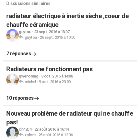
Discussions similaires
radiateur électrique à inertie sèche ,coeur de
chauffe céramique
guytou
-
23 sept. 2016 à 18:07
guytou
-
26 sept. 2016 à 10:50
7 réponses
Radiateurs ne fonctionnent pas
gwenomag
-
8 oct. 2016 à 14:08
michel
-
9 oct. 2016 à 23:00
10 réponses
Nouveau problème de radiateur qui ne chauffe
pas!
ch4204
-
22 août 2016 à 16:14
xplom
-
25 août 2016 à 12:36