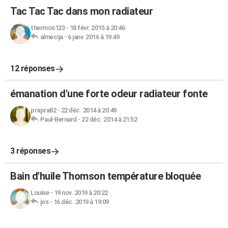
Tac Tac Tac dans mon radiateur
thermos123
-
18 févr. 2015 à 20:46
almecija
-
6 janv. 2016 à 19:49
12 réponses
émanation d'une forte odeur radiateur fonte
prapra82
-
22 déc. 2014 à 20:49
Paul-Bernard
-
22 déc. 2014 à 21:52
3 réponses
Bain d'huile Thomson température bloquée
Louise
-
19 nov. 2019 à 20:22
jos
-
16 déc. 2019 à 19:09