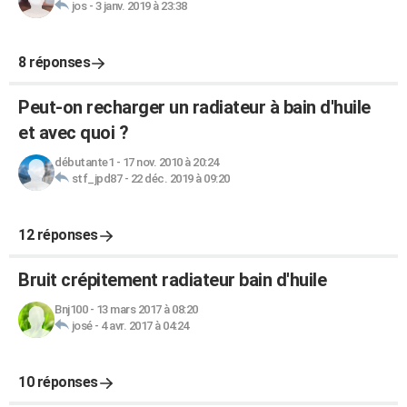
jos
-
3 janv. 2019 à 23:38
8 réponses
Peut-on recharger un radiateur à bain d'huile
et avec quoi ?
débutante1
-
17 nov. 2010 à 20:24
stf_jpd87
-
22 déc. 2019 à 09:20
12 réponses
Bruit crépitement radiateur bain d'huile
Bnj100
-
13 mars 2017 à 08:20
josé
-
4 avr. 2017 à 04:24
10 réponses