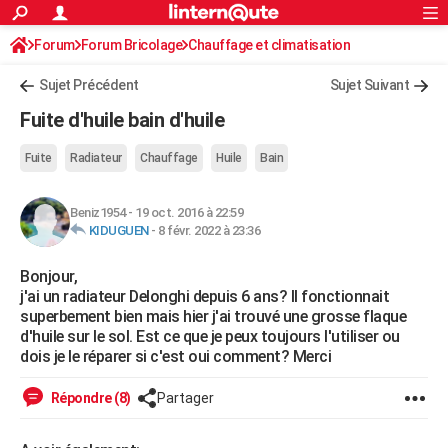
ACTUALITÉS
Forum
Forum Bricolage
Connexion
Chauffage et climatisation
S'inscrire
Rechercher
Société
Education
Villes
Politique
Faits Divers
Monde
+
SPORT
Sujet Précédent
Sujet Suivant
Football
Cyclisme
Forum
Coupe du monde 2026
Tennis
Rugby
CULTURE
Fuite d'huile bain d'huile
TNT
Cinéma
Musique
Programme TV
Streaming
Sorties cinéma
+
FINANCE
Fuite
Radiateur
Chauffage
Huile
Bain
Impôts
Immobilier
Banque
Crédit
Retraite
Epargne
Risques naturels par ville
Assurance
AUTO
Beniz1954
-
19 oct. 2016 à 22:59
Réserver un essai
Berlines
Forum auto
Essais
Citadines
SUV
+
HIGH-TECH
KIDUGUEN
-
8 févr. 2022 à 23:36
Meilleur smartphone
Ordinateurs
Guide high-tech
Mobiles
Internet
Jeux vidéo
+
BRICOLAGE
Bonjour,
j'ai un radiateur Delonghi depuis 6 ans? Il fonctionnait
Aménagement intérieur
Cuisine
Jardinage
+
Forum
Extérieur
Salle de bains
Rangement
WEEK-END
superbement bien mais hier j'ai trouvé une grosse flaque
d'huile sur le sol. Est ce que je peux toujours l'utiliser ou
Escapades
Expositions
Week-end nature
Guides de France
Patrimoine
Musées
+
LIFESTYLE
dois je le réparer si c'est oui comment? Merci
Bien-être
Mode
+
Art de vivre
Loisirs
Modes de vie
SANTE
Répondre (8)
Partager
Guide de la santé
Médicaments
+
Alimentation
Maladies
Sommeil
VOYAGE