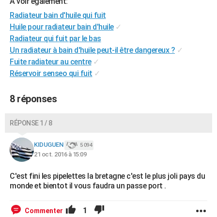
A voir également:
City break
Voyage de noces
Climat
Destinations
Voyage nature
Forum
+
PHOTO
Radiateur bain d'huile qui fuit
Huile pour radiateur bain d'huile
✓
GUIDES D'ACHAT
Radiateur qui fuit par le bas
Un radiateur à bain d'huile peut-il être dangereux ?
✓
BONS PLANS
Fuite radiateur au centre
✓
CARTE DE VOEUX
Réservoir senseo qui fuit
✓
Carte Bonne année
Carte Pâques
Carte de Noël
Carte Saint-Valentin
Carte d'anniversaire
DICTIONNAIRE
8 réponses
Biographies
Expressions
Dictionnaire
Citations
Proverbes
PROGRAMME TV
RÉPONSE 1 / 8
COPAINS D'AVANT
KIDUGUEN
5 094
Se connecter
Collèges
Universités
Service militaire
S'inscrire
Lycées
Primaires
Entreprises
Avis de recherche
AVIS DE DÉCÈS
21 oct. 2016 à 15:09
FORUM
C'est fini les pipelettes la bretagne c'est le plus joli pays du
monde et bientot il vous faudra un passe port .
Lifestyle
Sport
Television
Cinema
Bricolage
Culture
Auto
Voyage
1
Commenter