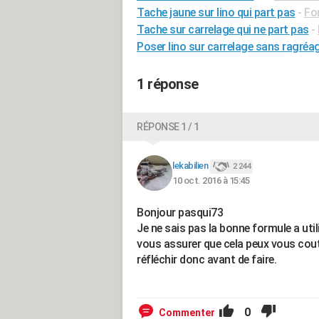
Tache jaune sur lino qui part pas
-
Fo
Tache sur carrelage qui ne part pas
-
Poser lino sur carrelage sans ragréa
1 réponse
RÉPONSE 1 / 1
lekabilien
2 244
10 oct. 2016 à 15:45
Bonjour pasqui73
Je ne sais pas la bonne formule a util
vous assurer que cela peux vous cout
réfléchir donc avant de faire.
0
Commenter