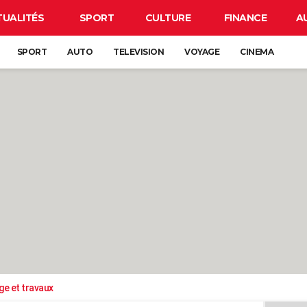
TUALITÉS
SPORT
CULTURE
FINANCE
A
SPORT
AUTO
TELEVISION
VOYAGE
CINEMA
ge et travaux