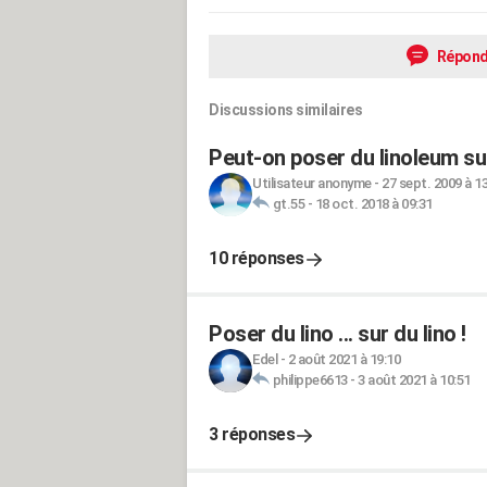
Répond
Discussions similaires
Peut-on poser du linoleum su
Utilisateur anonyme
-
27 sept. 2009 à 1
gt.55
-
18 oct. 2018 à 09:31
10 réponses
Poser du lino ... sur du lino !
Edel
-
2 août 2021 à 19:10
philippe6613
-
3 août 2021 à 10:51
3 réponses