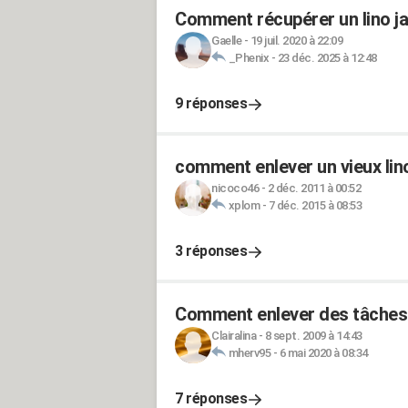
Comment récupérer un lino ja
Gaelle
-
19 juil. 2020 à 22:09
_Phenix
-
23 déc. 2025 à 12:48
9 réponses
comment enlever un vieux lin
nicoco46
-
2 déc. 2011 à 00:52
xplom
-
7 déc. 2015 à 08:53
3 réponses
Comment enlever des tâches 
Clairalina
-
8 sept. 2009 à 14:43
mherv95
-
6 mai 2020 à 08:34
7 réponses