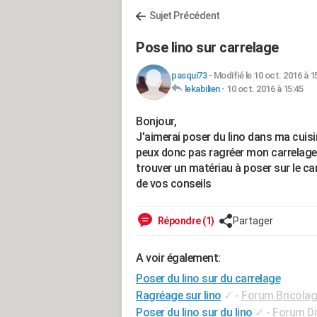
Sujet Précédent
Pose lino sur carrelage
pasqui73
-
Modifié le 10 oct. 2016 à 1
lekabilien
-
10 oct. 2016 à 15:45
Bonjour,
J'aimerai poser du lino dans ma cuisin
peux donc pas ragréer mon carrelage af
trouver un matériau à poser sur le ca
de vos conseils
Répondre (1)
Partager
A voir également:
Poser du lino sur du carrelage
Ragréage sur lino
✓
-
Forum Bricolage
Poser du lino sur du lino
✓
-
Forum Di