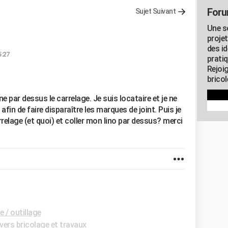
Foru
Sujet Suivant
Une s
proje
des id
5:27
pratiq
Rejoi
brico
e par dessus le carrelage. Je suis locataire et je ne
in de faire disparaître les marques de joint. Puis je
rrelage (et quoi) et coller mon lino par dessus? merci
 / outillage
vers bricolage et travaux