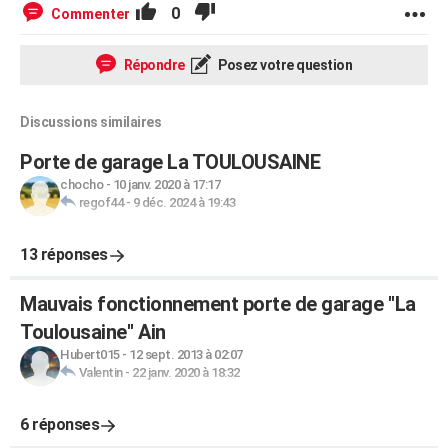
0
Commenter
Répondre
Posez votre question
Discussions similaires
Porte de garage La TOULOUSAINE
chocho
-
10 janv. 2020 à 17:17
regof44
-
9 déc. 2024 à 19:43
13 réponses
Mauvais fonctionnement porte de garage ''La
Toulousaine'' Ain
Hubert015
-
12 sept. 2013 à 02:07
Valentin
-
22 janv. 2020 à 18:32
6 réponses