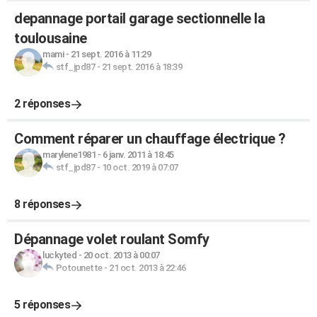
depannage portail garage sectionnelle la
toulousaine
mami
-
21 sept. 2016 à 11:29
stf_jpd87
-
21 sept. 2016 à 18:39
2 réponses
Comment réparer un chauffage électrique ?
marylene1981
-
6 janv. 2011 à 18:45
stf_jpd87
-
10 oct. 2019 à 07:07
8 réponses
Dépannage volet roulant Somfy
luckyted
-
20 oct. 2013 à 00:07
Potounette
-
21 oct. 2013 à 22:46
5 réponses