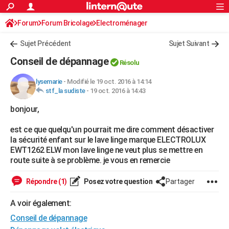
ACTUALITÉS
Forum
Forum Bricolage
Connexion
Electroménager
S'inscrire
Rechercher
Société
Education
Villes
Politique
Faits Divers
Monde
+
SPORT
Sujet Précédent
Sujet Suivant
Football
Cyclisme
Forum
Coupe du monde 2026
Tennis
Rugby
CULTURE
Conseil de dépannage
Résolu
TNT
Cinéma
Musique
Programme TV
Streaming
Sorties cinéma
+
FINANCE
lysemarie
-
Modifié le 19 oct. 2016 à 14:14
stf_la sudiste
-
19 oct. 2016 à 14:43
Impôts
Immobilier
Banque
Crédit
Retraite
Epargne
Risques naturels par ville
Assurance
AUTO
bonjour,
Réserver un essai
Berlines
Forum auto
Essais
Citadines
SUV
+
HIGH-TECH
est ce que quelqu'un pourrait me dire comment désactiver
Meilleur smartphone
Ordinateurs
Guide high-tech
Mobiles
Internet
Jeux vidéo
+
BRICOLAGE
la sécurité enfant sur le lave linge marque ELECTROLUX
EWT1262 ELW mon lave linge ne veut plus se mettre en
Aménagement intérieur
Cuisine
Jardinage
+
Forum
Extérieur
Salle de bains
Rangement
WEEK-END
route suite à se problème. je vous en remercie
Escapades
Expositions
Week-end nature
Guides de France
Patrimoine
Musées
+
LIFESTYLE
Répondre (1)
Posez votre question
Partager
Bien-être
Mode
+
Art de vivre
Loisirs
Modes de vie
SANTE
A voir également:
Conseil de dépannage
Guide de la santé
Médicaments
+
Alimentation
Maladies
Sommeil
VOYAGE