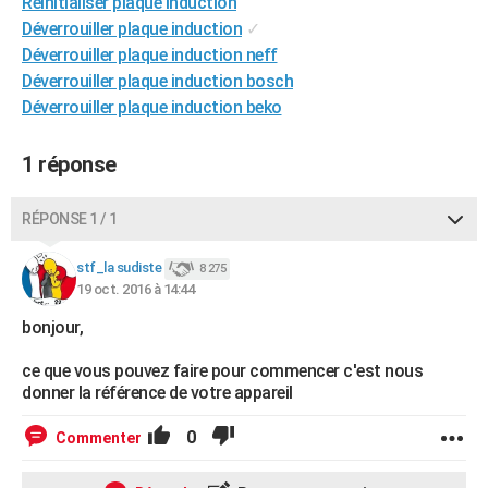
Réinitialiser plaque induction
City break
Voyage de noces
Climat
Destinations
Voyage nature
Forum
+
PHOTO
Déverrouiller plaque induction
✓
Déverrouiller plaque induction neff
GUIDES D'ACHAT
Déverrouiller plaque induction bosch
Déverrouiller plaque induction beko
BONS PLANS
CARTE DE VOEUX
1 réponse
Carte Bonne année
Carte Pâques
Carte de Noël
Carte Saint-Valentin
Carte d'anniversaire
DICTIONNAIRE
RÉPONSE 1 / 1
Biographies
Expressions
Dictionnaire
Citations
Proverbes
PROGRAMME TV
stf_la sudiste
8 275
19 oct. 2016 à 14:44
COPAINS D'AVANT
bonjour,
Se connecter
Collèges
Universités
Service militaire
S'inscrire
Lycées
Primaires
Entreprises
Avis de recherche
AVIS DE DÉCÈS
ce que vous pouvez faire pour commencer c'est nous
FORUM
donner la référence de votre appareil
Lifestyle
Sport
Television
Cinema
Bricolage
Culture
Auto
Voyage
0
Commenter