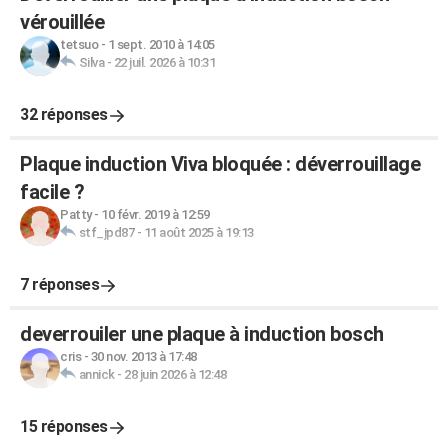
vérouillée
tetsuo
-
1 sept. 2010 à 14:05
Silva
-
22 juil. 2026 à 10:31
32 réponses
Plaque induction Viva bloquée : déverrouillage
facile ?
Patty
-
10 févr. 2019 à 12:59
stf_jpd87
-
11 août 2025 à 19:13
7 réponses
deverrouiler une plaque à induction bosch
cris
-
30 nov. 2013 à 17:48
annick
-
28 juin 2026 à 12:48
15 réponses