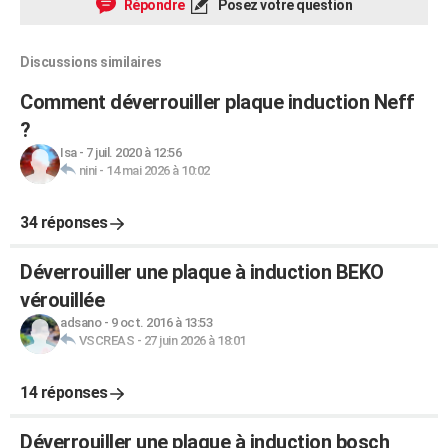
Répondre
Posez votre question
Discussions similaires
Comment déverrouiller plaque induction Neff
?
Isa
-
7 juil. 2020 à 12:56
nini
-
14 mai 2026 à 10:02
34 réponses
Déverrouiller une plaque à induction BEKO
vérouillée
adsano
-
9 oct. 2016 à 13:53
VSCREAS
-
27 juin 2026 à 18:01
14 réponses
Déverrouiller une plaque à induction bosch