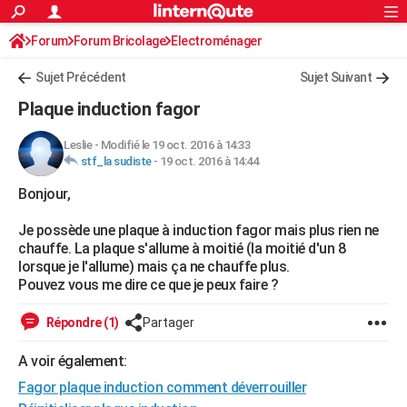
ACTUALITÉS
Forum
Forum Bricolage
Connexion
Electroménager
S'inscrire
Rechercher
Société
Education
Villes
Politique
Faits Divers
Monde
+
SPORT
Sujet Précédent
Sujet Suivant
Football
Cyclisme
Forum
Coupe du monde 2026
Tennis
Rugby
CULTURE
Plaque induction fagor
TNT
Cinéma
Musique
Programme TV
Streaming
Sorties cinéma
+
FINANCE
Leslie
-
Modifié le 19 oct. 2016 à 14:33
stf_la sudiste
-
19 oct. 2016 à 14:44
Impôts
Immobilier
Banque
Crédit
Retraite
Epargne
Risques naturels par ville
Assurance
AUTO
Bonjour,
Réserver un essai
Berlines
Forum auto
Essais
Citadines
SUV
+
HIGH-TECH
Je possède une plaque à induction fagor mais plus rien ne
Meilleur smartphone
Ordinateurs
Guide high-tech
Mobiles
Internet
Jeux vidéo
+
BRICOLAGE
chauffe. La plaque s'allume à moitié (la moitié d'un 8
lorsque je l'allume) mais ça ne chauffe plus.
Aménagement intérieur
Cuisine
Jardinage
+
Forum
Extérieur
Salle de bains
Rangement
WEEK-END
Pouvez vous me dire ce que je peux faire ?
Escapades
Expositions
Week-end nature
Guides de France
Patrimoine
Musées
+
LIFESTYLE
Répondre (1)
Partager
Bien-être
Mode
+
Art de vivre
Loisirs
Modes de vie
SANTE
A voir également:
Fagor plaque induction comment déverrouiller
Guide de la santé
Médicaments
+
Alimentation
Maladies
Sommeil
VOYAGE