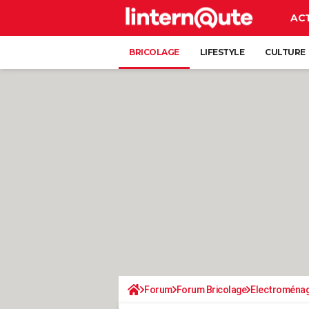
AC
BRICOLAGE
LIFESTYLE
CULTURE
Forum
Forum Bricolage
Electroména