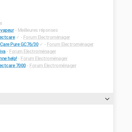
es
e vapeur
- Meilleures réponses
fectcare
✓
-
Forum Electroménager
ctCare Pure GC76/30
✓
-
Forum Electroménager
iva
-
Forum Electroménager
nne help!
-
Forum Electroménager
fectcare 7000
-
Forum Electroménager