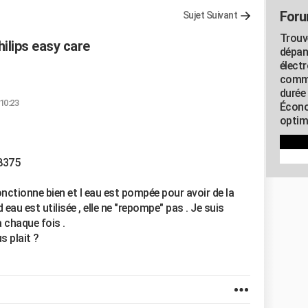
Foru
Sujet Suivant
Trouv
ilips easy care
dépan
élect
commu
durée
 10:23
Écono
optimi
8375
fonctionne bien et l eau est pompée pour avoir de la
eau est utilisée , elle ne "repompe" pas . Je suis
à chaque fois .
s plait ?