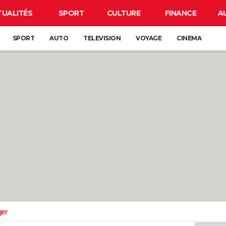
TUALITÉS
SPORT
CULTURE
FINANCE
A
SPORT
AUTO
TELEVISION
VOYAGE
CINEMA
ger