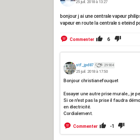
25 juil. 2018 à 13:27
bonjour j ai une centrale vapeur phil
vapeur en route la centrale s eteind 
6
Commenter
stf_jpd87
29 904
25 juil. 2018 à 17:50
Bonjour christianefouquet
Essayer une autre prise murale., je 
Si ce n'est pas la prise il faudra dém
en électricité.
Cordialement.
-1
Commenter