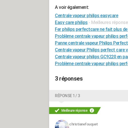
A voir également:
Centrale vapeur philips easycare
Easy care philips
- Meilleures répons
Fer philips perfectcare ne fait plus d
Problème centrale vapeur philips per
Panne centrale vapeur Philips Perfe
Centrale vapeur Philips perfect care v
Centrale vapeur philips GC9220 en pa
Problème centrale vapeur philips per
3 réponses
RÉPONSE 1 / 3
Meilleure réponse
christianefouquet