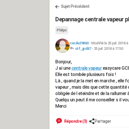
Sujet Précédent
Depannage centrale vapeur ph
Philips
cecile29860
-
Modifié le 25 juil. 2018 à
stf_jpd87
-
25 juil. 2018 à 17:50
Bonjour,
J ai une
centrale vapeur
easycare GC
Elle est tombée plusieurs fois !
Là , quand je la met en marche , elle 
vapeur , mais dès que cette quantité d 
obligée de l eteindre et de la rallumer 
Quelqu un peut il me conseiller s il vou
Merci
Répondre (3)
Partager