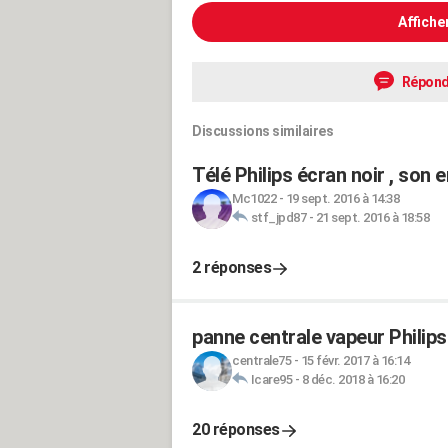
Affiche
Répond
Discussions similaires
Télé Philips écran noir , son
Mc1022
-
19 sept. 2016 à 14:38
stf_jpd87
-
21 sept. 2016 à 18:58
2 réponses
panne centrale vapeur Philip
centrale75
-
15 févr. 2017 à 16:14
Icare95
-
8 déc. 2018 à 16:20
20 réponses