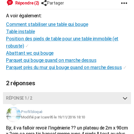
Répondre (2)
Partager
City break
Voyage de noces
Climat
Destinations
Voyage nature
Forum
+
PHOTO
A voir également:
GUIDES D'ACHAT
Comment stabiliser une table qui bouge
Table instable
BONS PLANS
Position des pieds de table pour une table immobile (et
CARTE DE VOEUX
robuste)
✓
Abattant wc qui bouge
Carte Bonne année
Carte Pâques
Carte de Noël
Carte Saint-Valentin
Carte d'anniversaire
DICTIONNAIRE
Parquet qui bouge quand on marche dessus
Biographies
Expressions
Dictionnaire
Citations
Proverbes
Parquet près du mur qui bouge quand on marche dessus
✓
PROGRAMME TV
COPAINS D'AVANT
2 réponses
Se connecter
Collèges
Universités
Service militaire
S'inscrire
Lycées
Primaires
Entreprises
Avis de recherche
AVIS DE DÉCÈS
RÉPONSE 1 / 2
FORUM
Profil bloqué
Lifestyle
Sport
Television
Cinema
Bricolage
Culture
Auto
Voyage
Modifié par Icare95 le 19/11/2016 18:10
Bjr, il va falloir revoir l'ingénierie ?? un plateau de 2m x 90cm
x 2cm ca sera tjs bancal meme avec 4 pieds !! tout au plus