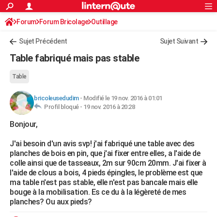
ACTUALITÉS
Forum
Forum Bricolage
Connexion
Outillage
S'inscrire
Rechercher
Société
Education
Villes
Politique
Faits Divers
Monde
+
SPORT
Sujet Précédent
Sujet Suivant
Football
Cyclisme
Forum
Coupe du monde 2026
Tennis
Rugby
CULTURE
Table fabriqué mais pas stable
TNT
Cinéma
Musique
Programme TV
Streaming
Sorties cinéma
+
FINANCE
Table
Impôts
Immobilier
Banque
Crédit
Retraite
Epargne
Risques naturels par ville
Assurance
AUTO
bricoleusedudim
-
Modifié le 19 nov. 2016 à 01:01
Profil bloqué -
19 nov. 2016 à 20:28
Réserver un essai
Berlines
Forum auto
Essais
Citadines
SUV
+
HIGH-TECH
Bonjour,
Meilleur smartphone
Ordinateurs
Guide high-tech
Mobiles
Internet
Jeux vidéo
+
BRICOLAGE
J'ai besoin d'un avis svp! j'ai fabriqué une table avec des
Aménagement intérieur
Cuisine
Jardinage
+
Forum
Extérieur
Salle de bains
Rangement
WEEK-END
planches de bois en pin, que j'ai fixer entre elles, a l'aide de
colle ainsi que de tasseaux, 2m sur 90cm 20mm. J'ai fixer à
Escapades
Expositions
Week-end nature
Guides de France
Patrimoine
Musées
+
LIFESTYLE
l'aide de clous a bois, 4 pieds épingles, le problème est que
ma table n'est pas stable, elle n'est pas bancale mais elle
Bien-être
Mode
+
Art de vivre
Loisirs
Modes de vie
SANTE
bouge à la mobilisation. Es ce du à la légèreté de mes
planches? Ou aux pieds?
Guide de la santé
Médicaments
+
Alimentation
Maladies
Sommeil
VOYAGE