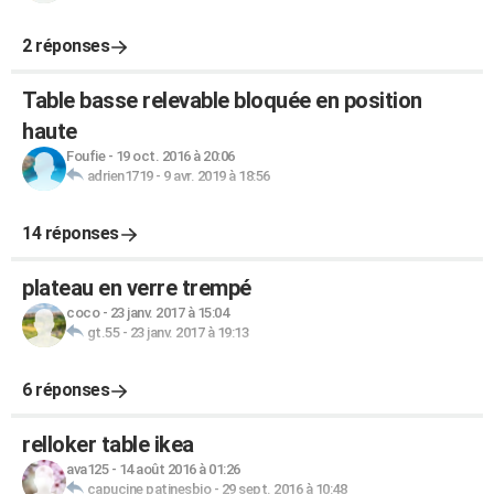
2 réponses
Table basse relevable bloquée en position
haute
Foufie
-
19 oct. 2016 à 20:06
adrien1719
-
9 avr. 2019 à 18:56
14 réponses
plateau en verre trempé
coco
-
23 janv. 2017 à 15:04
gt.55
-
23 janv. 2017 à 19:13
6 réponses
relloker table ikea
ava125
-
14 août 2016 à 01:26
capucine patinesbio
-
29 sept. 2016 à 10:48