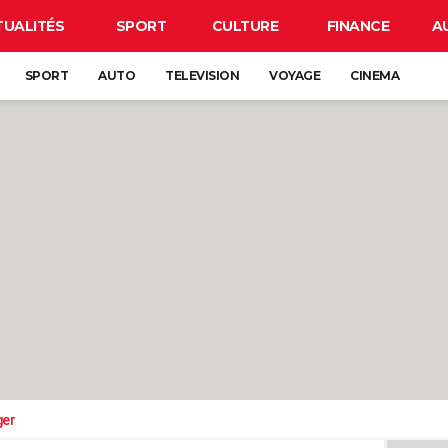
TUALITÉS
SPORT
CULTURE
FINANCE
A
SPORT
AUTO
TELEVISION
VOYAGE
CINEMA
ger