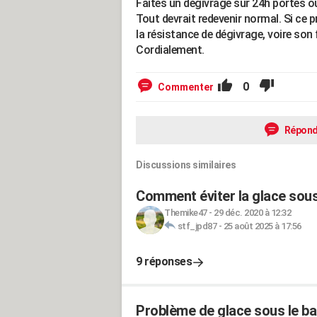
Faites un dégivrage sur 24h portes o
Tout devrait redevenir normal. Si ce 
la résistance de dégivrage, voire so
Cordialement.
0
Commenter
Répond
Discussions similaires
Comment éviter la glace sous
Themike47
-
29 déc. 2020 à 12:32
stf_jpd87
-
25 août 2025 à 17:56
9 réponses
Problème de glace sous le ba