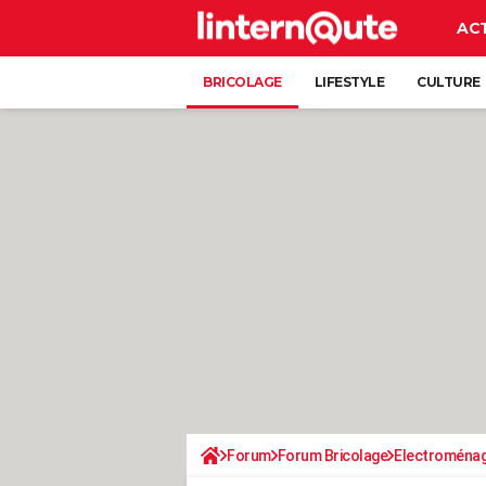
AC
BRICOLAGE
LIFESTYLE
CULTURE
Forum
Forum Bricolage
Electroména