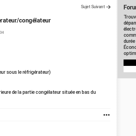
Foru
Sujet Suivant
Trouv
érateur/congélateur
dépan
élect
:34
commu
durée
Écono
optimi
ur sous le réfrigérateur)
ieure de la partie congélateur située en bas du