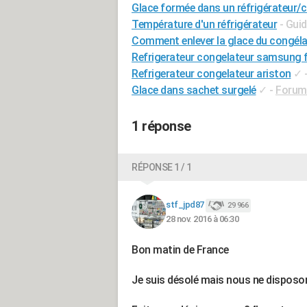
Glace formée dans un réfrigérateur/
Température d'un réfrigérateur
- Gui
Comment enlever la glace du congéla
Refrigerateur congelateur samsung fr
Refrigerateur congelateur ariston
✓
Glace dans sachet surgelé
✓
-
Forum
1 réponse
RÉPONSE 1 / 1
stf_jpd87
29 966
28 nov. 2016 à 06:30
Bon matin de France
Je suis désolé mais nous ne disposo