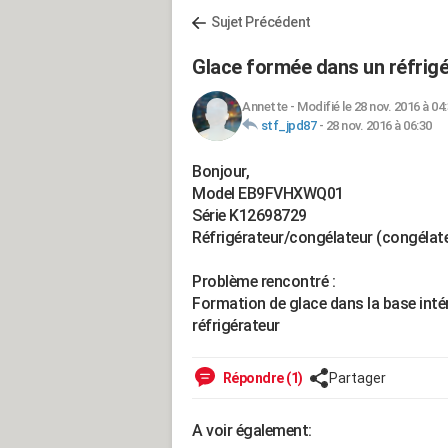
Sujet Précédent
Glace formée dans un réfrig
Annette
-
Modifié le 28 nov. 2016 à 04
stf_jpd87
-
28 nov. 2016 à 06:30
Bonjour,
Model EB9FVHXWQ01
Série K12698729
Réfrigérateur/congélateur (congélate
Problème rencontré :
Formation de glace dans la base intér
réfrigérateur
Répondre (1)
Partager
A voir également: