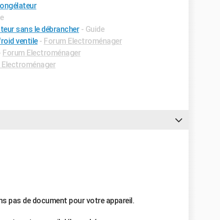
congélateur
de
teur sans le débrancher
- Guide
oid ventile
-
Forum Electroménager
-
Forum Electroménager
 Electroménager
ns pas de document pour votre appareil.