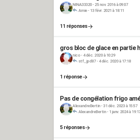
NINA33320
-
25 nov. 2016 à 09:07
Amie
-
13 févr. 2021 à 18:11
11 réponses
gros bloc de glace en partie 
nico
-
4 déc. 2020 à 10:29
stf_jpd87
-
4 déc. 2020 à 17:18
1 réponse
Pas de congélation frigo amé
AlexandreBertin
-
31 déc. 2023 à 15:57
AlexandreBertin
-
1 janv. 2024 à 19:1
5 réponses