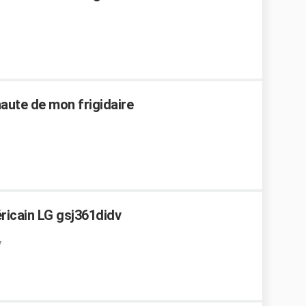
haute de mon frigidaire
ricain LG gsj361didv
7