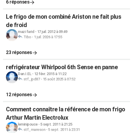
6 réponses
Le frigo de mon combiné Ariston ne fait plus
de froid
mazi farid
-
17 juil. 2012 à 09:49
Tibo
-
1 juil. 2026 à 17:55
23 réponses
refrigérateur Whirlpool 6th Sense en panne
Dan.I.EL
-
12 févr. 2015 à 11:22
stf_jpd87
-
15 août 2025 à 07:52
12 réponses
Comment connaître la référence de mon frigo
Arthur Martin Electrolux
leminipouce
-
5 sept. 2011 à 21:25
stf_mareson
-
5 sept. 2011 à 23:31