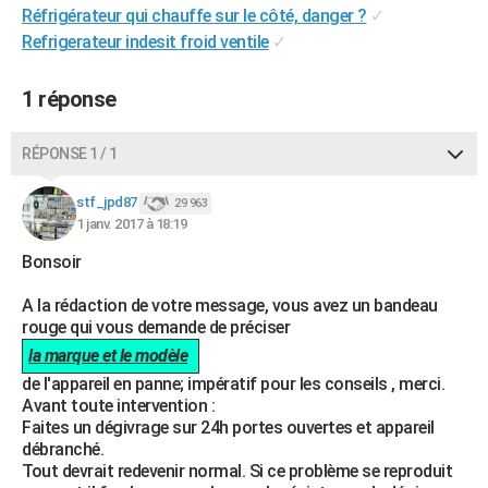
Réfrigérateur qui chauffe sur le côté, danger ?
✓
City break
Voyage de noces
Climat
Destinations
Voyage nature
Forum
+
PHOTO
Refrigerateur indesit froid ventile
✓
GUIDES D'ACHAT
1 réponse
BONS PLANS
RÉPONSE 1 / 1
CARTE DE VOEUX
Carte Bonne année
Carte Pâques
Carte de Noël
Carte Saint-Valentin
Carte d'anniversaire
DICTIONNAIRE
stf_jpd87
29 963
1 janv. 2017 à 18:19
Biographies
Expressions
Dictionnaire
Citations
Proverbes
PROGRAMME TV
Bonsoir
COPAINS D'AVANT
A la rédaction de votre message, vous avez un bandeau
rouge qui vous demande de préciser
Se connecter
Collèges
Universités
Service militaire
S'inscrire
Lycées
Primaires
Entreprises
Avis de recherche
AVIS DE DÉCÈS
la marque et le modèle
FORUM
de l'appareil en panne; impératif pour les conseils , merci.
Avant toute intervention :
Lifestyle
Sport
Television
Cinema
Bricolage
Culture
Auto
Voyage
Faites un dégivrage sur 24h portes ouvertes et appareil
débranché.
Tout devrait redevenir normal. Si ce problème se reproduit