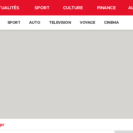
TUALITÉS
SPORT
CULTURE
FINANCE
A
SPORT
AUTO
TELEVISION
VOYAGE
CINEMA
ger