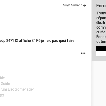
Foru
Sujet Suivant
Trouv
dépan
élect
commu
durée
Écono
dp 8471 IX affiche E4 F6 je ne c pas quoi faire
optimi
ide
- Guide
rum Electroménager
ger