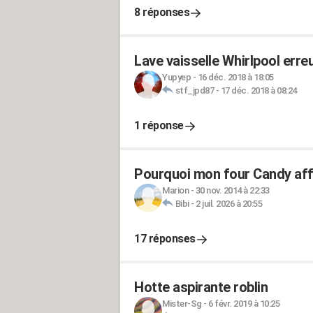
8 réponses
Lave vaisselle Whirlpool erreu
Yupyep
-
16 déc. 2018 à 18:05
stf_jpd87
-
17 déc. 2018 à 08:24
1 réponse
Pourquoi mon four Candy affi
Marion
-
30 nov. 2014 à 22:33
Bibi
-
2 juil. 2026 à 20:55
17 réponses
Hotte aspirante roblin
Mister-Sg
-
6 févr. 2019 à 10:25