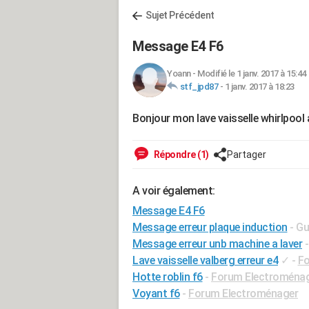
Sujet Précédent
Message E4 F6
Yoann
-
Modifié le 1 janv. 2017 à 15:44
stf_jpd87
-
1 janv. 2017 à 18:23
Bonjour mon lave vaisselle whirlpool a
Répondre (1)
Partager
A voir également:
Message E4 F6
Message erreur plaque induction
- Gu
Message erreur unb machine a laver
Lave vaisselle valberg erreur e4
✓
-
Fo
Hotte roblin f6
-
Forum Electroména
Voyant f6
-
Forum Electroménager