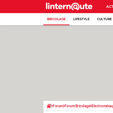
AC
BRICOLAGE
LIFESTYLE
CULTURE
Forum
Forum Bricolage
Electroména