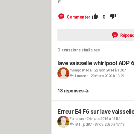
0
Commenter
Répond
Discussions similaires
lave vaisselle whirlpool ADP 
mongolmada
-
22 nov. 2014 à 10:07
Laurent
-
29 mars 2020 à 13:29
18 réponses
Erreur E4 F6 sur lave vaissel
Fanchon
-
24 mars 2016 à 15:54
stf_jpd87
-
8 nov. 2020 à 17:43