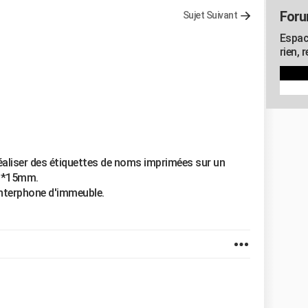
Foru
Sujet Suivant
Espac
rien, 
 réaliser des étiquettes de noms imprimées sur un
mm*15mm.
interphone d'immeuble.