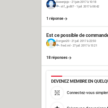
Axeenjojo
-
21 juin 2017 à 10:18
stf_jpd87
-
1 juil. 2017 à 08:42
1 réponse
Est ce possible de commande
Dorgan20
-
21 juil. 2017 à 22:50
fred.ml
-
27 juil. 2017 à 13:21
18 réponses
DEVENEZ MEMBRE EN QUELQ
Connectez-vous simpleme