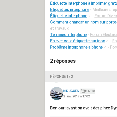
Étiquette interphone à imprimer gratu
Etiquettes interphone
- Meilleures r
Étiquette interphone
✓
-
Forum Divers
Comment changer un nom sur porte-é
et travaux
Terraneo interphone
-
Forum Electric
Enlever colle étiquette sur inox
✓
-
Fo
Problème interphone aiphone
✓
-
For
2 réponses
RÉPONSE 1 / 2
KIDUGUEN
5 110
2 janv. 2017 à 17:02
Bonjour :avant on avait des pince Dym