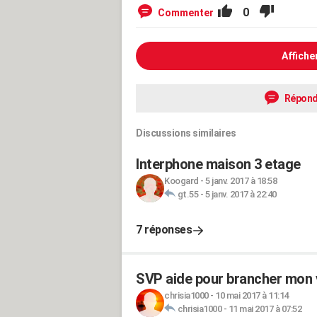
0
Commenter
Affiche
Répond
Discussions similaires
Interphone maison 3 etage
Koogard
-
5 janv. 2017 à 18:58
gt.55
-
5 janv. 2017 à 22:40
7 réponses
SVP aide pour brancher mon v
chrisia1000
-
10 mai 2017 à 11:14
chrisia1000
-
11 mai 2017 à 07:52