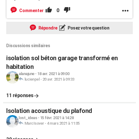
0
Commenter
Répondre
Posez votre question
Discussions similaires
isolation sol béton garage transformé en
habitation
alanajune
-
18 avr. 2021 à 09:00
lucienpel
-
20 avr. 2021 à 09:33
11 réponses
Isolation acoustique du plafond
lost_ideas
-
15 févr. 2021 à 14:28
MarcIsover
-
4 mars 2021 à 11:05