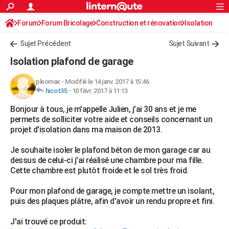
ACTUALITÉS
Forum
Forum Bricolage
Connexion
Construction et rénovation
S'inscrire
Isolation
Rechercher
Société
Education
Villes
Politique
Faits Divers
Monde
+
SPORT
Sujet Précédent
Sujet Suivant
Football
Cyclisme
Forum
Coupe du monde 2026
Tennis
Rugby
CULTURE
Isolation plafond de garage
TNT
Cinéma
Musique
Programme TV
Streaming
Sorties cinéma
+
FINANCE
pleomax
-
Modifié le 14 janv. 2017 à 15:46
hicot35
-
10 févr. 2017 à 11:13
Impôts
Immobilier
Banque
Crédit
Retraite
Epargne
Risques naturels par ville
Assurance
AUTO
Bonjour à tous, je m'appelle Julien, j'ai 30 ans et je me
Réserver un essai
Berlines
Forum auto
Essais
Citadines
SUV
+
HIGH-TECH
permets de solliciter votre aide et conseils concernant un
projet d'isolation dans ma maison de 2013.
Meilleur smartphone
Ordinateurs
Guide high-tech
Mobiles
Internet
Jeux vidéo
+
BRICOLAGE
Je souhaite isoler le plafond béton de mon garage car au
Aménagement intérieur
Cuisine
Jardinage
+
Forum
Extérieur
Salle de bains
Rangement
WEEK-END
dessus de celui-ci j'ai réalisé une chambre pour ma fille.
Cette chambre est plutôt froide et le sol très froid.
Escapades
Expositions
Week-end nature
Guides de France
Patrimoine
Musées
+
LIFESTYLE
Pour mon plafond de garage, je compte mettre un isolant,
Bien-être
Mode
+
Art de vivre
Loisirs
Modes de vie
SANTE
puis des plaques plâtre, afin d'avoir un rendu propre et fini.
Guide de la santé
Médicaments
+
Alimentation
Maladies
Sommeil
VOYAGE
J'ai trouvé ce produit: