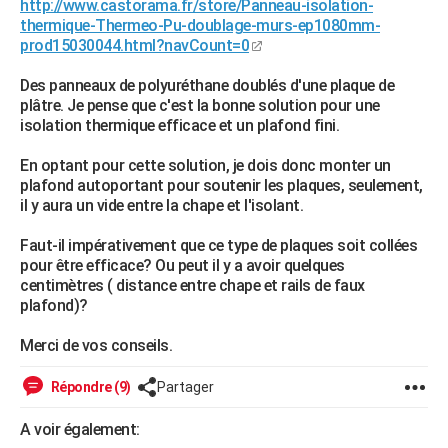
http://www.castorama.fr/store/Panneau-isolation-
City break
Voyage de noces
Climat
Destinations
Voyage nature
Forum
+
thermique-Thermeo-Pu-doublage-murs-ep1080mm-
PHOTO
prod15030044.html?navCount=0
GUIDES D'ACHAT
Des panneaux de polyuréthane doublés d'une plaque de
plâtre. Je pense que c'est la bonne solution pour une
BONS PLANS
isolation thermique efficace et un plafond fini.
CARTE DE VOEUX
En optant pour cette solution, je dois donc monter un
Carte Bonne année
Carte Pâques
Carte de Noël
Carte Saint-Valentin
Carte d'anniversaire
plafond autoportant pour soutenir les plaques, seulement,
DICTIONNAIRE
il y aura un vide entre la chape et l'isolant.
Biographies
Expressions
Dictionnaire
Citations
Proverbes
PROGRAMME TV
Faut-il impérativement que ce type de plaques soit collées
pour être efficace? Ou peut il y a avoir quelques
COPAINS D'AVANT
centimètres ( distance entre chape et rails de faux
Se connecter
Collèges
Universités
Service militaire
S'inscrire
Lycées
Primaires
Entreprises
Avis de recherche
plafond)?
AVIS DE DÉCÈS
Merci de vos conseils.
FORUM
Lifestyle
Sport
Television
Cinema
Bricolage
Culture
Auto
Voyage
Répondre (9)
Partager
A voir également: