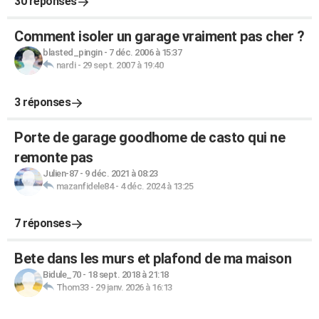
30 réponses
Comment isoler un garage vraiment pas cher ?
blasted_pingin
-
7 déc. 2006 à 15:37
nardi
-
29 sept. 2007 à 19:40
3 réponses
Porte de garage goodhome de casto qui ne
remonte pas
Julien-87
-
9 déc. 2021 à 08:23
mazanfidele84
-
4 déc. 2024 à 13:25
7 réponses
Bete dans les murs et plafond de ma maison
Bidule_70
-
18 sept. 2018 à 21:18
Thom33
-
29 janv. 2026 à 16:13