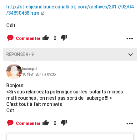
http://strebjeanclaude.canalblog.com/archives/2017/02/04
/34890458.html
Cdlt.
0
Commenter
RÉPONSE 9 / 9
lucienpel
10 févr. 2017 à 09:35
Bonjour
<Si vous relancez la polémique sur les isolants minces
multicouches , on n'est pas sorti de l'auberge !!! >
C'est tout à fait mon avis
Cdt
0
Commenter