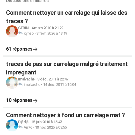
Discussions similaires
Comment nettoyer un carrelage qui laisse des
traces ?
GERIN
-
4 mars 2010 à 21:22
xyneo
-
3 févr. 2026 à 13:19
61 réponses
traces de pas sur carrelage malgré traitement
impregnant
imalvache
-
3 déc. 2011 à 22:47
imalvache
-
14 déc. 2011 à 10:04
10 réponses
Comment nettoyer à fond un carrelage mat ?
Djédjé
-
15 juin 2010 à 15:47
Vir76
-
10 nov. 2025 à 08:55