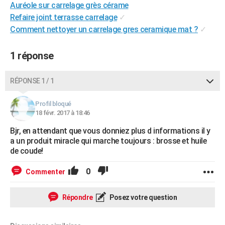
Auréole sur carrelage grès cérame
City break
Voyage de noces
Climat
Destinations
Voyage nature
Forum
+
PHOTO
Refaire joint terrasse carrelage
✓
Comment nettoyer un carrelage gres ceramique mat ?
✓
GUIDES D'ACHAT
BONS PLANS
1 réponse
CARTE DE VOEUX
RÉPONSE 1 / 1
Carte Bonne année
Carte Pâques
Carte de Noël
Carte Saint-Valentin
Carte d'anniversaire
DICTIONNAIRE
Profil bloqué
Biographies
Expressions
Dictionnaire
Citations
Proverbes
18 févr. 2017 à 18:46
PROGRAMME TV
Bjr, en attendant que vous donniez plus d informations il y
COPAINS D'AVANT
a un produit miracle qui marche toujours : brosse et huile
de coude!
Se connecter
Collèges
Universités
Service militaire
S'inscrire
Lycées
Primaires
Entreprises
Avis de recherche
AVIS DE DÉCÈS
0
Commenter
FORUM
Lifestyle
Sport
Television
Cinema
Bricolage
Culture
Auto
Voyage
Répondre
Posez votre question