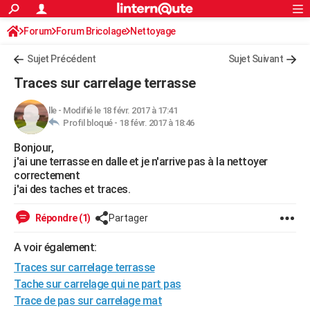
ACTUALITÉS
Forum
Forum Bricolage
Connexion
Nettoyage
S'inscrire
Rechercher
Société
Education
Villes
Politique
Faits Divers
Monde
+
SPORT
Sujet Précédent
Sujet Suivant
Football
Cyclisme
Forum
Coupe du monde 2026
Tennis
Rugby
CULTURE
Traces sur carrelage terrasse
TNT
Cinéma
Musique
Programme TV
Streaming
Sorties cinéma
+
FINANCE
lle
-
Modifié le 18 févr. 2017 à 17:41
Profil bloqué -
18 févr. 2017 à 18:46
Impôts
Immobilier
Banque
Crédit
Retraite
Epargne
Risques naturels par ville
Assurance
AUTO
Bonjour,
Réserver un essai
Berlines
Forum auto
Essais
Citadines
SUV
+
HIGH-TECH
j'ai une terrasse en dalle et je n'arrive pas à la nettoyer
correctement
Meilleur smartphone
Ordinateurs
Guide high-tech
Mobiles
Internet
Jeux vidéo
+
BRICOLAGE
j'ai des taches et traces.
Aménagement intérieur
Cuisine
Jardinage
+
Forum
Extérieur
Salle de bains
Rangement
WEEK-END
Répondre (1)
Partager
Escapades
Expositions
Week-end nature
Guides de France
Patrimoine
Musées
+
LIFESTYLE
A voir également:
Traces sur carrelage terrasse
Bien-être
Mode
+
Art de vivre
Loisirs
Modes de vie
SANTE
Tache sur carrelage qui ne part pas
Guide de la santé
Médicaments
+
Alimentation
Maladies
Sommeil
VOYAGE
Trace de pas sur carrelage mat