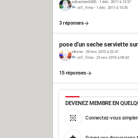
sebastien5455
-
1 déc. 2011 à 13:37
stf_frmu
-
1 déc. 2011 à 15:35
3 réponses
pose d'un seche serviette su
silrose
-
20 nov. 2015 à 22:47
stf_frmu
-
23 nov. 2015 à 09:42
15 réponses
DEVENEZ MEMBRE EN QUELQ
Connectez-vous simpleme
Suivez vos discussions 