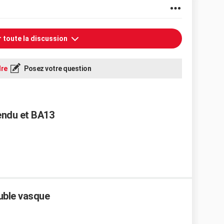
r toute la discussion
re
Posez votre question
endu et BA13
ouble vasque