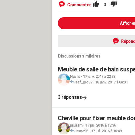
0
Commenter
Affiche
Répond
Discussions similaires
Meuble de salle de bain susp
Nashy
-
17 janv. 2017 à 22:33
stf_jpd87
-
18 janv. 2017 à 08:01
3 réponses
Cheville pour fixer meuble d
jujuasm
-
17 juil. 2016 à 13:36
Icare95
-
17 juil. 2016 à 16:49