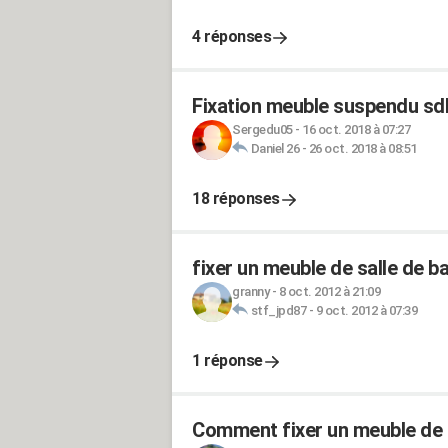
4 réponses
Fixation meuble suspendu sd
Sergedu05
-
16 oct. 2018 à 07:27
Daniel 26
-
26 oct. 2018 à 08:51
18 réponses
fixer un meuble de salle de ba
granny
-
8 oct. 2012 à 21:09
stf_jpd87
-
9 oct. 2012 à 07:39
1 réponse
Comment fixer un meuble de s