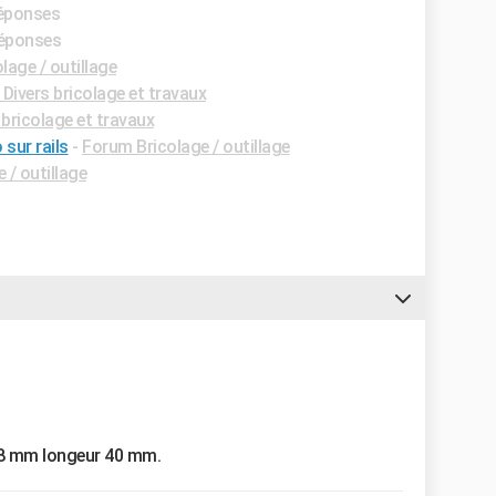
réponses
réponses
lage / outillage
Divers bricolage et travaux
bricolage et travaux
 sur rails
-
Forum Bricolage / outillage
 / outillage
e 8 mm longeur 40 mm.