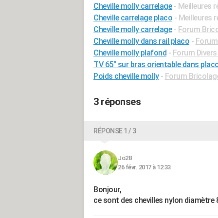
Cheville molly carrelage
- Meilleures 
Cheville carrelage placo
- Meilleures 
Cheville molly carrelage
-
Forum Brico
Cheville molly dans rail placo
-
Forum 
Cheville molly plafond
-
Forum Divers 
TV 65" sur bras orientable dans placo
Poids cheville molly
-
Forum Bricolage
3 réponses
RÉPONSE 1 / 3
Jo28
26 févr. 2017 à 12:33
Bonjour,
ce sont des chevilles nylon diamètr