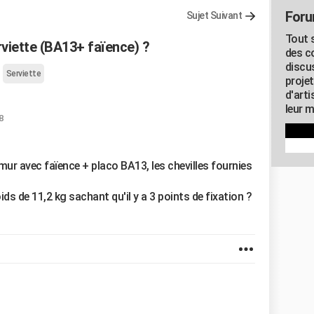
Foru
Sujet Suivant
Tout s
rviette (BA13+ faïence) ?
des c
discu
Serviette
proje
d'art
leur m
8
 mur avec faïence + placo BA13, les chevilles fournies
ds de 11,2 kg sachant qu'il y a 3 points de fixation ?