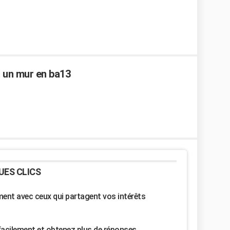
r un mur en ba13
UES CLICS
nt avec ceux qui partagent vos intérêts
facilement et obtenez plus de réponses