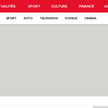
TUALITÉS
SPORT
CULTURE
FINANCE
A
SPORT
AUTO
TELEVISION
VOYAGE
CINEMA