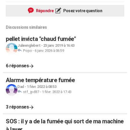
Répondre
Posez votre question
Discussions similaires
pellet invicta "chaud fumée"
Julieenglebert
-
23 janv. 2019 à 16:43
Popo
-
6 janv. 2026 à 06:59
6 réponses
Alarme température fumée
Dad
-
1 févr. 2022 à 08:53
stf_jpd87
-
1 févr. 2022 à 17:43
3 réponses
SOS : il y a de la fumée qui sort de ma machine
à laver