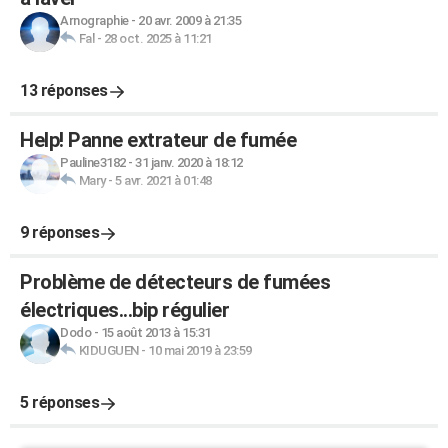
Arnographie
-
20 avr. 2009 à 21:35
Fal
-
28 oct. 2025 à 11:21
13 réponses
Help! Panne extrateur de fumée
Pauline3182
-
31 janv. 2020 à 18:12
Mary
-
5 avr. 2021 à 01:48
9 réponses
Problème de détecteurs de fumées
électriques...bip régulier
Dodo
-
15 août 2013 à 15:31
KIDUGUEN
-
10 mai 2019 à 23:59
5 réponses