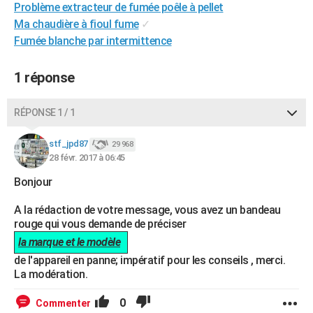
Problème extracteur de fumée poêle à pellet
City break
Voyage de noces
Climat
Destinations
Voyage nature
Forum
+
PHOTO
Ma chaudière à fioul fume
✓
Fumée blanche par intermittence
GUIDES D'ACHAT
BONS PLANS
1 réponse
CARTE DE VOEUX
RÉPONSE 1 / 1
Carte Bonne année
Carte Pâques
Carte de Noël
Carte Saint-Valentin
Carte d'anniversaire
DICTIONNAIRE
stf_jpd87
29 968
Biographies
Expressions
Dictionnaire
Citations
Proverbes
28 févr. 2017 à 06:45
PROGRAMME TV
Bonjour
COPAINS D'AVANT
A la rédaction de votre message, vous avez un bandeau
Se connecter
Collèges
Universités
Service militaire
S'inscrire
Lycées
Primaires
Entreprises
Avis de recherche
AVIS DE DÉCÈS
rouge qui vous demande de préciser
la marque et le modèle
FORUM
de l'appareil en panne; impératif pour les conseils , merci.
Lifestyle
Sport
Television
Cinema
Bricolage
Culture
Auto
Voyage
La modération.
0
Commenter