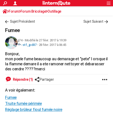
ACTUALITÉS
Forum
Forum Bricolage
Connexion
Outillage
S'inscrire
Rechercher
Société
Education
Villes
Politique
Faits Divers
Monde
+
SPORT
Sujet Précédent
Sujet Suivant
Football
Cyclisme
Forum
Coupe du monde 2026
Tennis
Rugby
CULTURE
Fumee
TNT
Cinéma
Musique
Programme TV
Streaming
Sorties cinéma
+
FINANCE
jj74
-
Modifié le 27 févr. 2017 à 19:39
stf_jpd87
-
28 févr. 2017 à 06:45
Impôts
Immobilier
Banque
Crédit
Retraite
Epargne
Risques naturels par ville
Assurance
AUTO
Bonjour,
Réserver un essai
Berlines
Forum auto
Essais
Citadines
SUV
+
HIGH-TECH
mon poele fume beaucoup au demarage et "pete" l orsque il
la flamme demare il a ete ramoner nettoyer et debarasser
Meilleur smartphone
Ordinateurs
Guide high-tech
Mobiles
Internet
Jeux vidéo
+
BRICOLAGE
des cendre ?????merci
Aménagement intérieur
Cuisine
Jardinage
+
Forum
Extérieur
Salle de bains
Rangement
WEEK-END
Répondre (1)
Partager
Escapades
Expositions
Week-end nature
Guides de France
Patrimoine
Musées
+
LIFESTYLE
A voir également:
Fumee
Bien-être
Mode
+
Art de vivre
Loisirs
Modes de vie
SANTE
Truite fumée périmée
Guide de la santé
Médicaments
+
Alimentation
Maladies
Sommeil
VOYAGE
Réglage brûleur fioul fumée noire