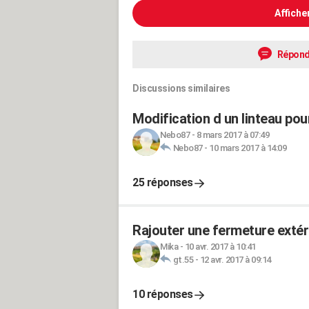
Affiche
Répond
Discussions similaires
Modification d un linteau pou
Nebo87
-
8 mars 2017 à 07:49
Nebo87
-
10 mars 2017 à 14:09
25 réponses
Rajouter une fermeture extér
Mika
-
10 avr. 2017 à 10:41
gt.55
-
12 avr. 2017 à 09:14
10 réponses