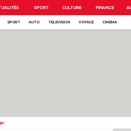
TUALITÉS
SPORT
CULTURE
FINANCE
A
SPORT
AUTO
TELEVISION
VOYAGE
CINEMA
ger