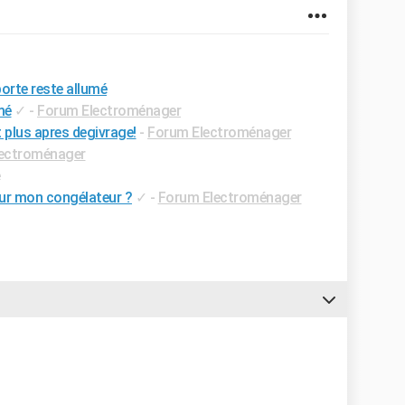
porte reste allumé
mé
✓
-
Forum Electroménager
 plus apres degivrage!
-
Forum Electroménager
ectroménager
e
sur mon congélateur ?
✓
-
Forum Electroménager