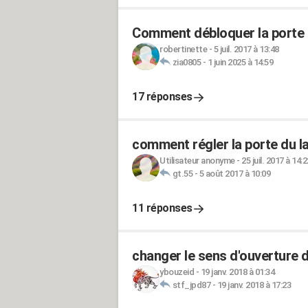
Comment débloquer la porte 
robertinette
-
5 juil. 2017 à 13:48
zia0805
-
1 juin 2025 à 14:59
17 réponses
comment régler la porte du lav
Utilisateur anonyme
-
25 juil. 2017 à 14:2
gt.55
-
5 août 2017 à 10:09
11 réponses
changer le sens d'ouverture d
ybouzeid
-
19 janv. 2018 à 01:34
stf_jpd87
-
19 janv. 2018 à 17:23