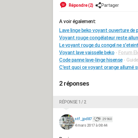
Répondre (2)
Partager
A voir également:
Lave linge beko voyant ouverture de 
Voyant rouge congélateur reste allu
Le voyant rouge du congel ne s'eteint
Voyant lave vaisselle beko
-
Forum El
Code panne lave-linge hisense
- Guid
C'est quoi ce voyant orange allumé 
2 réponses
RÉPONSE 1 / 2
stf_jpd87
29 960
4 mars 2017 à 08:44