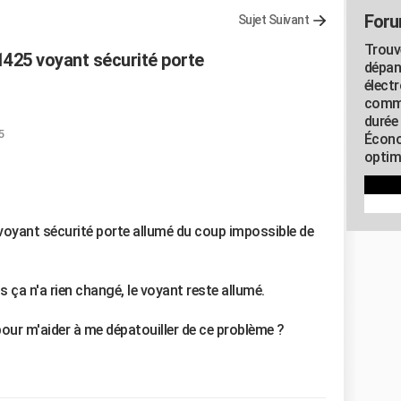
Foru
Sujet Suivant
Trouv
25 voyant sécurité porte
dépan
élect
commu
durée
5
Écono
optimi
oyant sécurité porte allumé du coup impossible de
s ça n'a rien changé, le voyant reste allumé.
our m'aider à me dépatouiller de ce problème ?