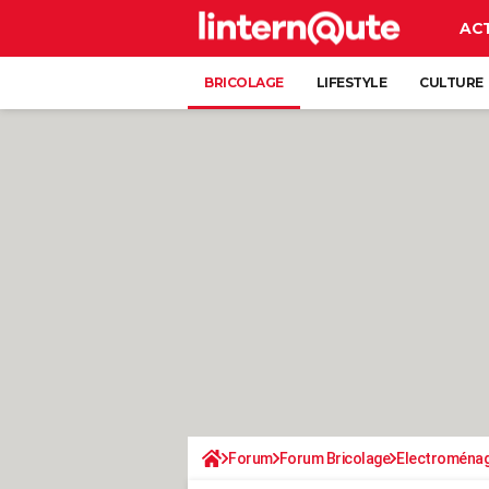
AC
BRICOLAGE
LIFESTYLE
CULTURE
Forum
Forum Bricolage
Electroména