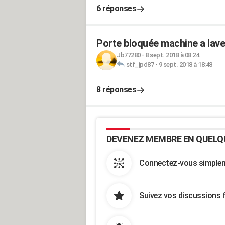
6 réponses
Porte bloquée machine a lav
Jb77280
-
8 sept. 2018 à 08:24
stf_jpd87
-
9 sept. 2018 à 18:48
8 réponses
DEVENEZ MEMBRE EN QUELQ
Connectez-vous simpleme
Suivez vos discussions 