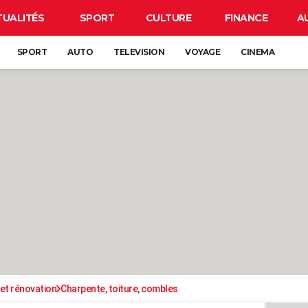
TUALITÉS
SPORT
CULTURE
FINANCE
A
SPORT
AUTO
TELEVISION
VOYAGE
CINEMA
et rénovation
Charpente, toiture, combles