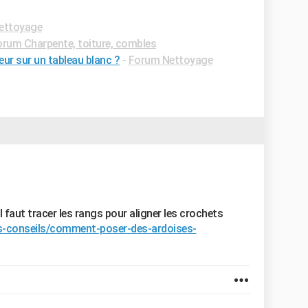
ettoyage
orum Charpente, toiture, combles
ur sur un tableau blanc ?
-
Forum Nettoyage
l faut tracer les rangs pour aligner les crochets
ees-conseils/comment-poser-des-ardoises-