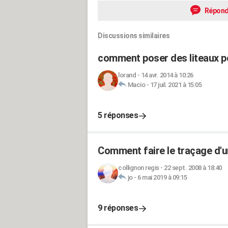
Répond
Discussions similaires
comment poser des liteaux p
lorand
-
14 avr. 2014 à 10:26
Macio
-
17 juil. 2021 à 15:05
5 réponses
Comment faire le traçage d'u
collignon regis
-
22 sept. 2008 à 18:40
jo
-
6 mai 2019 à 09:15
9 réponses