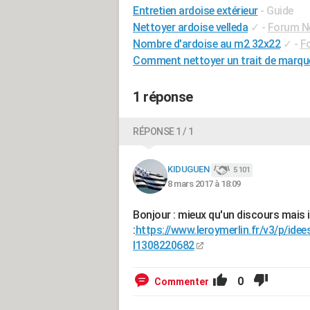
Entretien ardoise extérieur
- Guide
Nettoyer ardoise velleda
✓
-
Forum N
Nombre d'ardoise au m2 32x22
✓
-
F
Comment nettoyer un trait de marque
1 réponse
RÉPONSE 1 / 1
KIDUGUEN
5 101
8 mars 2017 à 18:09
Bonjour : mieux qu'un discours mais i
:
https://www.leroymerlin.fr/v3/p/id
l1308220682
0
Commenter