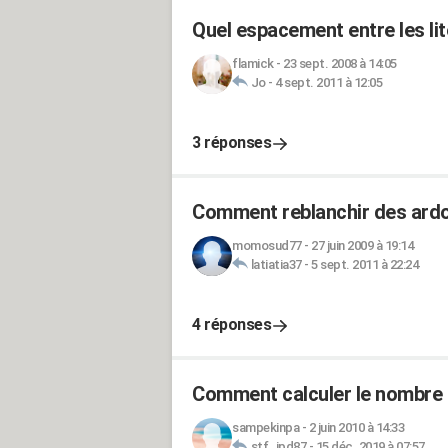
Quel espacement entre les lit
flamick
-
23 sept. 2008 à 14:05
Jo
-
4 sept. 2011 à 12:05
3 réponses
Comment reblanchir des ardo
momosud77
-
27 juin 2009 à 19:14
latiatia37
-
5 sept. 2011 à 22:24
4 réponses
Comment calculer le nombre d
sampekinpa
-
2 juin 2010 à 14:33
stf_jpd87
-
15 déc. 2019 à 07:57