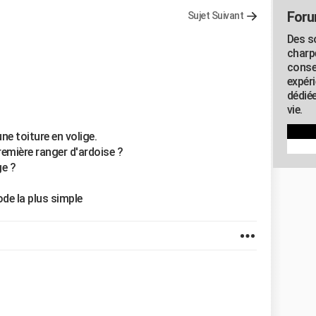
Foru
Sujet Suivant
Des s
charp
conse
expér
dédiée
vie.
ne toiture en volige.
remière ranger d'ardoise ?
ge ?
ode la plus simple