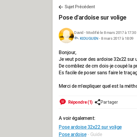
Sujet Précédent
Pose d'ardoise sur volige
David
-
Modifié le 8 mars 2017 à 17:30
KIDUGUEN
-
8 mars 2017 à 18:09
Bonjour,
Je veut poser des ardoise 32x22 sur u
De combliez de cm dois-je coupé la p
Es facile de poser sans faire le traça
Merci de m'expliquer quel est la méth
Répondre (1)
Partager
A voir également:
Pose ardoise 32x22 sur volige
Pose ardoise
- Guide