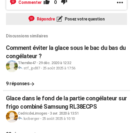
0
Commenter
Répondre
Posez votre question
Discussions similaires
Comment éviter la glace sous le bac du bas du
congélateur ?
Themike47
-
29 déc. 2020 à 12:32
stf_jpd87
-
25 août 2025 à 17:56
9 réponses
Glace dans le fond de la partie congélateur sur
frigo combiné Samsung RL38ECPS
CedricdeLimoges
-
3 avr. 2020 à 13:51
lucberger
-
25 août 2025 à 10:10