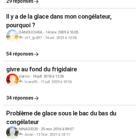
29 réponses
Il y a de la glace dans mon congélateur,
pourquoi ?
DANOUCHKA
-
14 nov. 2009 à 16:05
stf_jpd87
-
14 avr. 2023 à 15:58
54 réponses
givre au fond du frigidaire
Oarco
-
18 juil. 2018 à 12:36
Icare95
-
11 juil. 2020 à 10:36
34 réponses
Problème de glace sous le bac du bas du
congélateur
NINA33320
-
25 nov. 2016 à 09:07
Amie
-
13 févr. 2021 à 18:11