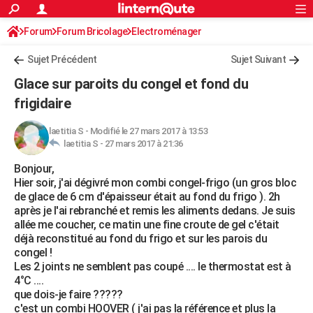
ACTUALITÉS
Forum
Forum Bricolage
Connexion
Electroménager
S'inscrire
Rechercher
Société
Education
Villes
Politique
Faits Divers
Monde
+
SPORT
Sujet Précédent
Sujet Suivant
Football
Cyclisme
Forum
Coupe du monde 2026
Tennis
Rugby
CULTURE
Glace sur paroits du congel et fond du
TNT
Cinéma
Musique
Programme TV
Streaming
Sorties cinéma
+
frigidaire
FINANCE
Impôts
Immobilier
Banque
Crédit
Retraite
Epargne
Risques naturels par ville
Assurance
AUTO
laetitia S
-
Modifié le 27 mars 2017 à 13:53
laetitia S -
27 mars 2017 à 21:36
Réserver un essai
Berlines
Forum auto
Essais
Citadines
SUV
+
HIGH-TECH
Bonjour,
Hier soir, j'ai dégivré mon combi congel-frigo (un gros bloc
Meilleur smartphone
Ordinateurs
Guide high-tech
Mobiles
Internet
Jeux vidéo
+
BRICOLAGE
de glace de 6 cm d'épaisseur était au fond du frigo ). 2h
après je l'ai rebranché et remis les aliments dedans. Je suis
Aménagement intérieur
Cuisine
Jardinage
+
Forum
Extérieur
Salle de bains
Rangement
WEEK-END
allée me coucher, ce matin une fine croute de gel c'était
déjà reconstitué au fond du frigo et sur les parois du
Escapades
Expositions
Week-end nature
Guides de France
Patrimoine
Musées
+
LIFESTYLE
congel !
Les 2 joints ne semblent pas coupé .... le thermostat est à
Bien-être
Mode
+
Art de vivre
Loisirs
Modes de vie
SANTE
4°C ....
que dois-je faire ?????
Guide de la santé
Médicaments
+
Alimentation
Maladies
Sommeil
VOYAGE
c'est un combi HOOVER ( j'ai pas la référence et plus la