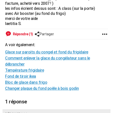
facture, acheté vers 2007 ! )
City break
Voyage de noces
Climat
Destinations
Voyage nature
Forum
+
PHOTO
les infos écrient dessus sont : A class (sur la porte)
avec Air booster (au fond du frigo)
GUIDES D'ACHAT
merci de votre aide
laetitia S.
BONS PLANS
Répondre (1)
Partager
CARTE DE VOEUX
A voir également:
Carte Bonne année
Carte Pâques
Carte de Noël
Carte Saint-Valentin
Carte d'anniversaire
DICTIONNAIRE
Glace sur paroits du congel et fond du frigidaire
Biographies
Expressions
Dictionnaire
Citations
Proverbes
PROGRAMME TV
Comment enlever la glace du congélateur sans le
débrancher
COPAINS D'AVANT
Température frigidaire
Fond de tiroir ikea
Se connecter
Collèges
Universités
Service militaire
S'inscrire
Lycées
Primaires
Entreprises
Avis de recherche
AVIS DE DÉCÈS
Bloc de glace dans frigo
FORUM
Changer plaque du fond poêle à bois godin
Lifestyle
Sport
Television
Cinema
Bricolage
Culture
Auto
Voyage
1 réponse