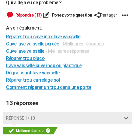
Qui a deja eu ce probleme ?
City break
Voyage de noces
Climat
Destinations
Voyage nature
Forum
+
PHOTO
Répondre (13)
Posez votre question
Partager
GUIDES D'ACHAT
A voir également:
BONS PLANS
Réparer trou cuve inox lave vaisselle
Cuve lave vaisselle percée
- Meilleures réponses
CARTE DE VOEUX
Cuve lave vaisselle
- Meilleures réponses
Carte Bonne année
Carte Pâques
Carte de Noël
Carte Saint-Valentin
Carte d'anniversaire
DICTIONNAIRE
Réparer trou placo
Lave vaisselle cuve inox ou plastique
Biographies
Expressions
Dictionnaire
Citations
Proverbes
PROGRAMME TV
Dégraissant lave vaisselle
Réparer trou carrelage sol
COPAINS D'AVANT
Comment réparer un trou dans une porte
Se connecter
Collèges
Universités
Service militaire
S'inscrire
Lycées
Primaires
Entreprises
Avis de recherche
AVIS DE DÉCÈS
13 réponses
FORUM
Lifestyle
Sport
Television
Cinema
Bricolage
Culture
Auto
Voyage
RÉPONSE 1 / 13
Meilleure réponse