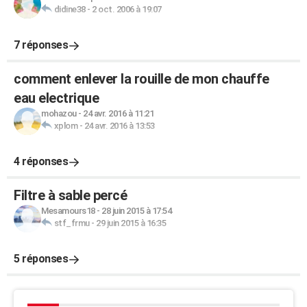
didine38
-
2 oct. 2006 à 19:07
7 réponses
comment enlever la rouille de mon chauffe
eau electrique
mohazou
-
24 avr. 2016 à 11:21
xplom
-
24 avr. 2016 à 13:53
4 réponses
Filtre à sable percé
Mesamours18
-
28 juin 2015 à 17:54
stf_frmu
-
29 juin 2015 à 16:35
5 réponses