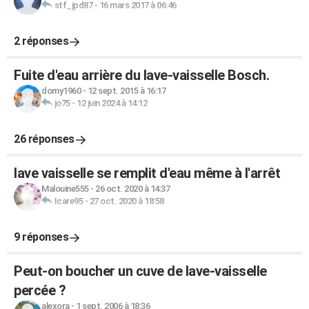
stf_jpd87
-
16 mars 2017 à 06:46
2 réponses
Fuite d'eau arrière du lave-vaisselle Bosch.
domy1960
-
12 sept. 2015 à 16:17
jo75
-
12 juin 2024 à 14:12
26 réponses
lave vaisselle se remplit d'eau même à l'arrêt
Malouine555
-
26 oct. 2020 à 14:37
Icare95
-
27 oct. 2020 à 18:58
9 réponses
Peut-on boucher un cuve de lave-vaisselle
percée ?
alexora
-
1 sept. 2006 à 18:36