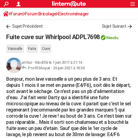
ACTUALITÉS
Forum
Forum Bricolage
Connexion
Electroménager
S'inscrire
Rechercher
Société
Education
Villes
Politique
Faits Divers
Monde
+
SPORT
Sujet Précédent
Sujet Suivant
Football
Cyclisme
Forum
Coupe du monde 2026
Tennis
Rugby
CULTURE
Fuite cuve sur Whirlpool ADPL7698
Résolu
TNT
Cinéma
Musique
Programme TV
Streaming
Sorties cinéma
+
FINANCE
Vaisselle
Fuite
Cuve
Impôts
Immobilier
Banque
Crédit
Retraite
Epargne
Risques naturels par ville
Assurance
AUTO
arthur
-
Modifié le 1 juin 2017 à 21:14
Profil bloqué -
26 juin 2021 à 18:30
Réserver un essai
Berlines
Forum auto
Essais
Citadines
SUV
+
HIGH-TECH
Bonjour, mon lave vaisselle a un peu plus de 3 ans. Et
Meilleur smartphone
Ordinateurs
Guide high-tech
Mobiles
Internet
Jeux vidéo
+
BRICOLAGE
depuis 1 mois il se met en panne (E4/F6), soit dès le départ,
soit avant le séchage. Ce n'est pas un pb d'alimentation
Aménagement intérieur
Cuisine
Jardinage
+
Forum
Extérieur
Salle de bains
Rangement
WEEK-END
d'eau. J'ai fait venir Darty qui a identifié une fuite
microscopique au niveau de la cuve: il parait que c'est le sel
Escapades
Expositions
Week-end nature
Guides de France
Patrimoine
Musées
+
LIFESTYLE
regenerant (recommandé par les grandes marques !) qui
corrode la cuve ! Je reve ! au bout de 3 ans. Ce n'est bien sur
Bien-être
Mode
+
Art de vivre
Loisirs
Modes de vie
SANTE
pas réparable... Mais il sorti son chalumeau et a bouché la
fuite avec un peu d'etain. Sauf que dès le 1er cycle de
Guide de la santé
Médicaments
+
Alimentation
Maladies
Sommeil
VOYAGE
lavage, le pb revient au bout de 30mn de lavage: E4/F6