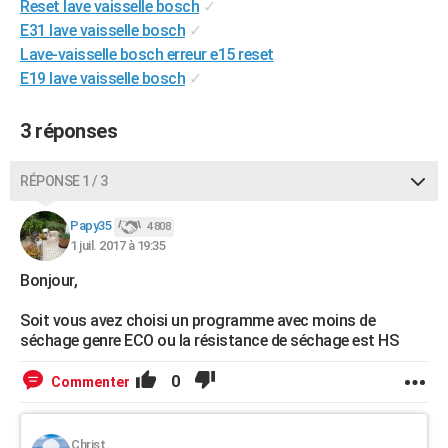
Reset lave vaisselle bosch
✓
City break
Voyage de noces
Climat
Destinations
Voyage nature
Forum
+
PHOTO
E31 lave vaisselle bosch
✓
Lave-vaisselle bosch erreur e15 reset
GUIDES D'ACHAT
E19 lave vaisselle bosch
✓
BONS PLANS
3 réponses
CARTE DE VOEUX
Carte Bonne année
Carte Pâques
Carte de Noël
Carte Saint-Valentin
Carte d'anniversaire
RÉPONSE 1 / 3
DICTIONNAIRE
Biographies
Expressions
Dictionnaire
Citations
Proverbes
Papy35
PROGRAMME TV
4 808
1 juil. 2017 à 19:35
COPAINS D'AVANT
Bonjour,
Se connecter
Collèges
Universités
Service militaire
S'inscrire
Lycées
Primaires
Entreprises
Avis de recherche
AVIS DE DÉCÈS
Soit vous avez choisi un programme avec moins de
séchage genre ECO ou la résistance de séchage est HS
FORUM
0
Commenter
Lifestyle
Sport
Television
Cinema
Bricolage
Culture
Auto
Voyage
Christ