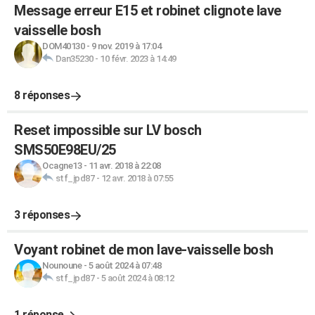
Message erreur E15 et robinet clignote lave
vaisselle bosh
DOM40130
-
9 nov. 2019 à 17:04
Dan35230
-
10 févr. 2023 à 14:49
8 réponses
Reset impossible sur LV bosch
SMS50E98EU/25
Ocagne13
-
11 avr. 2018 à 22:08
stf_jpd87
-
12 avr. 2018 à 07:55
3 réponses
Voyant robinet de mon lave-vaisselle bosh
Nounoune
-
5 août 2024 à 07:48
stf_jpd87
-
5 août 2024 à 08:12
1 réponse