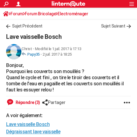
ACTUALITÉS
Forum
Forum Bricolage
Connexion
Electroménager
S'inscrire
Rechercher
Société
Education
Villes
Politique
Faits Divers
Monde
+
SPORT
Sujet Précédent
Sujet Suivant
Football
Cyclisme
Forum
Coupe du monde 2026
Tennis
Rugby
CULTURE
Lave vaisselle Bosch
TNT
Cinéma
Musique
Programme TV
Streaming
Sorties cinéma
+
FINANCE
Christ
-
Modifié le 1 juil. 2017 à 17:13
Papy35
-
2 juil. 2017 à 18:25
Impôts
Immobilier
Banque
Crédit
Retraite
Epargne
Risques naturels par ville
Assurance
AUTO
Bonjour,
Réserver un essai
Berlines
Forum auto
Essais
Citadines
SUV
+
HIGH-TECH
Pourquoi les couverts son mouillés ?
Quand le cycle et fini , on tire le tiroir des couverts et il
Meilleur smartphone
Ordinateurs
Guide high-tech
Mobiles
Internet
Jeux vidéo
+
BRICOLAGE
tombe de l'eau en pagaille et les couverts son mouillés il
faut les essuyer relou !
Aménagement intérieur
Cuisine
Jardinage
+
Forum
Extérieur
Salle de bains
Rangement
WEEK-END
Répondre (3)
Partager
Escapades
Expositions
Week-end nature
Guides de France
Patrimoine
Musées
+
LIFESTYLE
A voir également:
Bien-être
Mode
+
Art de vivre
Loisirs
Modes de vie
SANTE
Lave vaisselle Bosch
Guide de la santé
Médicaments
+
Alimentation
Maladies
Sommeil
Dégraissant lave vaisselle
VOYAGE