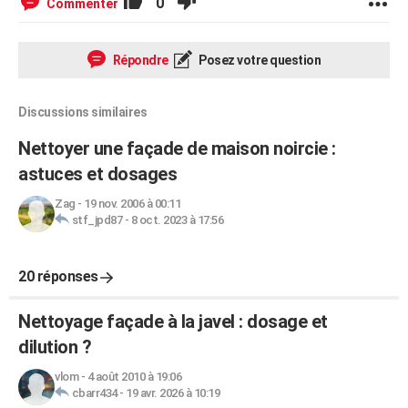
0
Commenter
Répondre
Posez votre question
Discussions similaires
Nettoyer une façade de maison noircie :
astuces et dosages
Zag
-
19 nov. 2006 à 00:11
stf_jpd87
-
8 oct. 2023 à 17:56
20 réponses
Nettoyage façade à la javel : dosage et
dilution ?
vlom
-
4 août 2010 à 19:06
cbarr434
-
19 avr. 2026 à 10:19