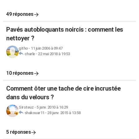
49 réponses
Pavés autobloquants noircis : comment les
nettoyer ?
githo
-
11 juin 2006 à 09:47
charle
-
22 mai 2018 à 19:53
10 réponses
Comment ôter une tache de cire incrustée
dans du velours ?
Siroteuz
-
5 janv. 2010 à 16:29
shakouar11
-
28 janv. 2015 à 13:58
5 réponses