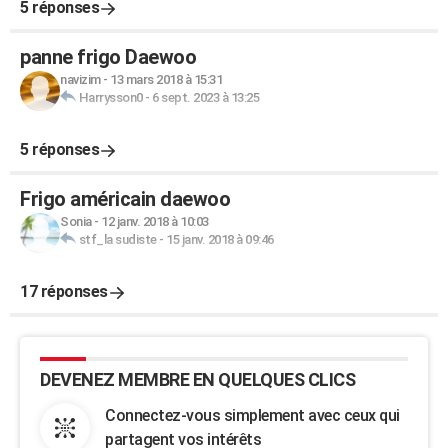
5 réponses
panne frigo Daewoo
navizim
-
13 mars 2018 à 15:31
Harrysson0
-
6 sept. 2023 à 13:25
5 réponses
Frigo américain daewoo
Sonia
-
12 janv. 2018 à 10:03
stf_la sudiste
-
15 janv. 2018 à 09:46
17 réponses
DEVENEZ MEMBRE EN QUELQUES CLICS
Connectez-vous simplement avec ceux qui
partagent vos intérêts