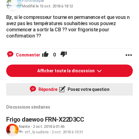
Profil bloqué
Modifié le 13 oct. 2018 à 18:12
Bjr, si le compresseur tourne en permanence et que vous n
avez pas les températures souhaitées vous pouvez
commencer a sortir la CB ?? voir frigoriste pour
confirmation ??
0
Commenter
Afficher toute la discussion
Répondre
Posez votre question
Discussions similaires
Frigo daewoo FRN-X22D3CC
Nanite
-
2 oct. 2018 à 01:46
stf_la sudiste
-
2 oct. 2018 à 10:31