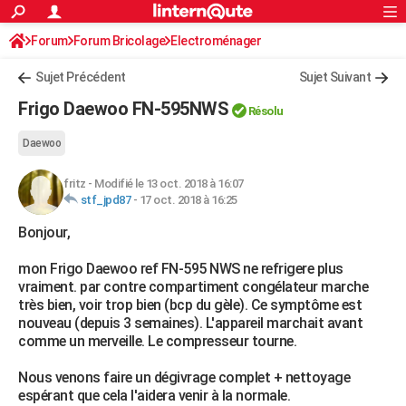
ACTUALITÉS
Forum
Forum Bricolage
Connexion
Electroménager
S'inscrire
Rechercher
Société
Education
Villes
Politique
Faits Divers
Monde
+
SPORT
Sujet Précédent
Sujet Suivant
Football
Cyclisme
Forum
Coupe du monde 2026
Tennis
Rugby
CULTURE
Frigo Daewoo FN-595NWS
Résolu
TNT
Cinéma
Musique
Programme TV
Streaming
Sorties cinéma
+
FINANCE
Daewoo
Impôts
Immobilier
Banque
Crédit
Retraite
Epargne
Risques naturels par ville
Assurance
AUTO
fritz
-
Modifié le 13 oct. 2018 à 16:07
stf_jpd87
-
17 oct. 2018 à 16:25
Réserver un essai
Berlines
Forum auto
Essais
Citadines
SUV
+
HIGH-TECH
Bonjour,
Meilleur smartphone
Ordinateurs
Guide high-tech
Mobiles
Internet
Jeux vidéo
+
BRICOLAGE
mon Frigo Daewoo ref FN-595 NWS ne refrigere plus
Aménagement intérieur
Cuisine
Jardinage
+
Forum
Extérieur
Salle de bains
Rangement
WEEK-END
vraiment. par contre compartiment congélateur marche
très bien, voir trop bien (bcp du gèle). Ce symptôme est
Escapades
Expositions
Week-end nature
Guides de France
Patrimoine
Musées
+
LIFESTYLE
nouveau (depuis 3 semaines). L'appareil marchait avant
comme un merveille. Le compresseur tourne.
Bien-être
Mode
+
Art de vivre
Loisirs
Modes de vie
SANTE
Nous venons faire un dégivrage complet + nettoyage
Guide de la santé
Médicaments
+
Alimentation
Maladies
Sommeil
VOYAGE
espérant que cela l'aidera venir à la normale.