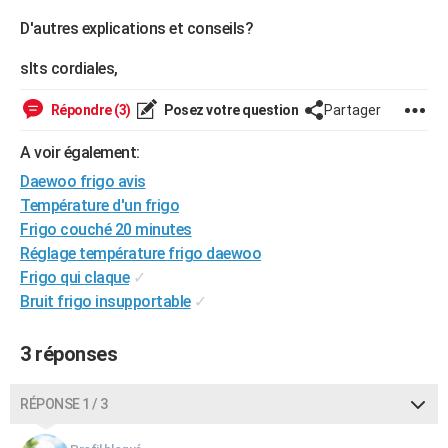
City break
Voyage de noces
Climat
Destinations
Voyage nature
Forum
+
PHOTO
D'autres explications et conseils?
GUIDES D'ACHAT
slts cordiales,
BONS PLANS
Répondre (3)
Posez votre question
Partager
CARTE DE VOEUX
A voir également:
Daewoo frigo avis
Carte Bonne année
Carte Pâques
Carte de Noël
Carte Saint-Valentin
Carte d'anniversaire
DICTIONNAIRE
Température d'un frigo
Biographies
Expressions
Dictionnaire
Citations
Proverbes
PROGRAMME TV
Frigo couché 20 minutes
Réglage température frigo daewoo
COPAINS D'AVANT
Frigo qui claque
✓
Bruit frigo insupportable
✓
Se connecter
Collèges
Universités
Service militaire
S'inscrire
Lycées
Primaires
Entreprises
Avis de recherche
AVIS DE DÉCÈS
FORUM
3 réponses
Lifestyle
Sport
Television
Cinema
Bricolage
Culture
Auto
Voyage
RÉPONSE 1 / 3