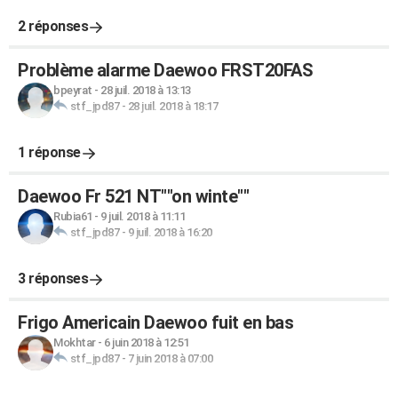
2 réponses
Problème alarme Daewoo FRST20FAS
bpeyrat
-
28 juil. 2018 à 13:13
stf_jpd87
-
28 juil. 2018 à 18:17
1 réponse
Daewoo Fr 521 NT""on winte""
Rubia61
-
9 juil. 2018 à 11:11
stf_jpd87
-
9 juil. 2018 à 16:20
3 réponses
Frigo Americain Daewoo fuit en bas
Mokhtar
-
6 juin 2018 à 12:51
stf_jpd87
-
7 juin 2018 à 07:00