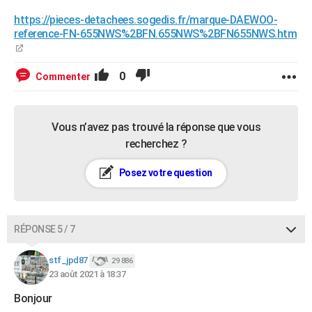
https://pieces-detachees.sogedis.fr/marque-DAEWOO-
reference-FN-655NWS%2BFN.655NWS%2BFN655NWS.htm
0
Commenter
Vous n’avez pas trouvé la réponse que vous
recherchez ?
Posez votre question
RÉPONSE 5 / 7
stf_jpd87
29 886
23 août 2021 à 18:37
Bonjour