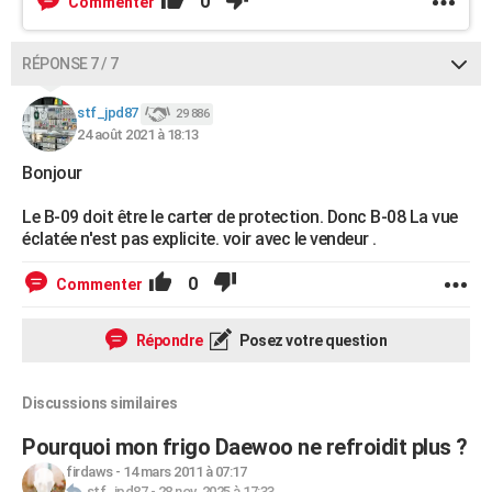
0
Commenter
RÉPONSE 7 / 7
stf_jpd87
29 886
24 août 2021 à 18:13
Bonjour
Le B-09 doit être le carter de protection. Donc B-08 La vue
éclatée n'est pas explicite. voir avec le vendeur .
0
Commenter
Répondre
Posez votre question
Discussions similaires
Pourquoi mon frigo Daewoo ne refroidit plus ?
firdaws
-
14 mars 2011 à 07:17
stf_jpd87
-
28 nov. 2025 à 17:33