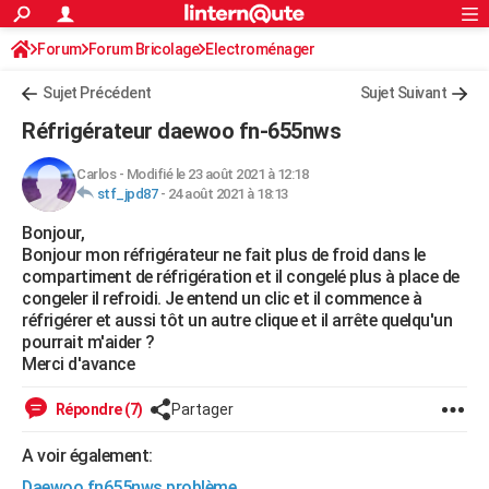
ACTUALITÉS
Forum
Forum Bricolage
Connexion
Electroménager
S'inscrire
Rechercher
Société
Education
Villes
Politique
Faits Divers
Monde
+
SPORT
Sujet Précédent
Sujet Suivant
Football
Cyclisme
Forum
Coupe du monde 2026
Tennis
Rugby
CULTURE
Réfrigérateur daewoo fn-655nws
TNT
Cinéma
Musique
Programme TV
Streaming
Sorties cinéma
+
FINANCE
Carlos
-
Modifié le 23 août 2021 à 12:18
stf_jpd87
-
24 août 2021 à 18:13
Impôts
Immobilier
Banque
Crédit
Retraite
Epargne
Risques naturels par ville
Assurance
AUTO
Bonjour,
Réserver un essai
Berlines
Forum auto
Essais
Citadines
SUV
+
HIGH-TECH
Bonjour mon réfrigérateur ne fait plus de froid dans le
compartiment de réfrigération et il congelé plus à place de
Meilleur smartphone
Ordinateurs
Guide high-tech
Mobiles
Internet
Jeux vidéo
+
BRICOLAGE
congeler il refroidi. Je entend un clic et il commence à
réfrigérer et aussi tôt un autre clique et il arrête quelqu'un
Aménagement intérieur
Cuisine
Jardinage
+
Forum
Extérieur
Salle de bains
Rangement
WEEK-END
pourrait m'aider ?
Merci d'avance
Escapades
Expositions
Week-end nature
Guides de France
Patrimoine
Musées
+
LIFESTYLE
Répondre (7)
Partager
Bien-être
Mode
+
Art de vivre
Loisirs
Modes de vie
SANTE
A voir également:
Guide de la santé
Médicaments
+
Alimentation
Maladies
Sommeil
VOYAGE
Daewoo fn655nws problème