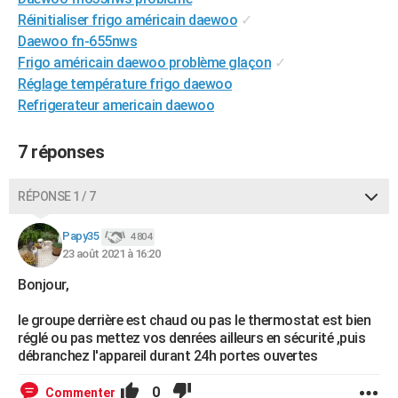
City break
Voyage de noces
Climat
Destinations
Voyage nature
Forum
+
Réinitialiser frigo américain daewoo
✓
PHOTO
Daewoo fn-655nws
GUIDES D'ACHAT
Frigo américain daewoo problème glaçon
✓
Réglage température frigo daewoo
BONS PLANS
Refrigerateur americain daewoo
CARTE DE VOEUX
7 réponses
Carte Bonne année
Carte Pâques
Carte de Noël
Carte Saint-Valentin
Carte d'anniversaire
DICTIONNAIRE
RÉPONSE 1 / 7
Biographies
Expressions
Dictionnaire
Citations
Proverbes
PROGRAMME TV
Papy35
COPAINS D'AVANT
4 804
23 août 2021 à 16:20
Se connecter
Collèges
Universités
Service militaire
S'inscrire
Lycées
Primaires
Entreprises
Avis de recherche
AVIS DE DÉCÈS
Bonjour,
FORUM
le groupe derrière est chaud ou pas le thermostat est bien
réglé ou pas mettez vos denrées ailleurs en sécurité ,puis
Lifestyle
Sport
Television
Cinema
Bricolage
Culture
Auto
Voyage
débranchez l'appareil durant 24h portes ouvertes
0
Commenter