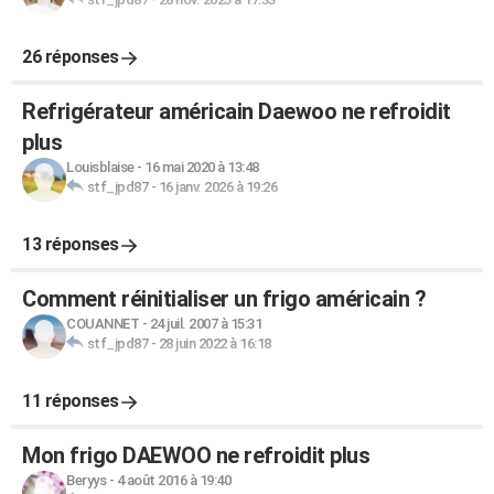
26 réponses
Refrigérateur américain Daewoo ne refroidit
plus
Louisblaise
-
16 mai 2020 à 13:48
stf_jpd87
-
16 janv. 2026 à 19:26
13 réponses
Comment réinitialiser un frigo américain ?
COUANNET
-
24 juil. 2007 à 15:31
stf_jpd87
-
28 juin 2022 à 16:18
11 réponses
Mon frigo DAEWOO ne refroidit plus
Beryys
-
4 août 2016 à 19:40