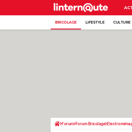
AC
BRICOLAGE
LIFESTYLE
CULTURE
Forum
Forum Bricolage
Electroména