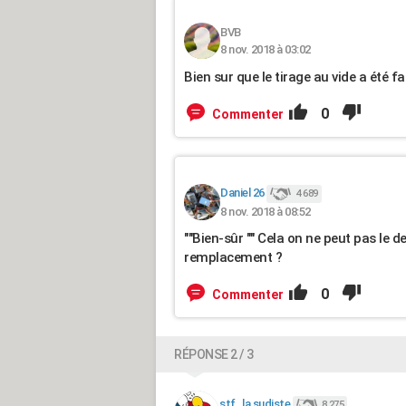
BVB
8 nov. 2018 à 03:02
Bien sur que le tirage au vide a été 
0
Commenter
Daniel 26
4 689
8 nov. 2018 à 08:52
""Bien-sûr "" Cela on ne peut pas le de
remplacement ?
0
Commenter
RÉPONSE 2 / 3
stf_la sudiste
8 275