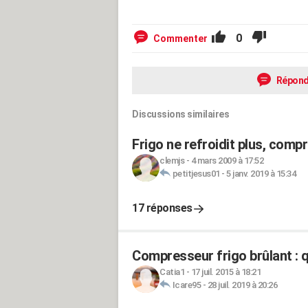
0
Commenter
Répond
Discussions similaires
Frigo ne refroidit plus, comp
clemjs
-
4 mars 2009 à 17:52
petitjesus01
-
5 janv. 2019 à 15:34
17 réponses
Compresseur frigo brûlant : q
Catia1
-
17 juil. 2015 à 18:21
Icare95
-
28 juil. 2019 à 20:26