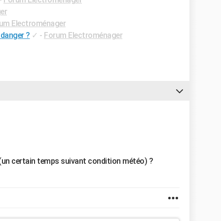
er
um Electroménager
 danger ?
✓
-
Forum Electroménager
(un certain temps suivant condition météo) ?