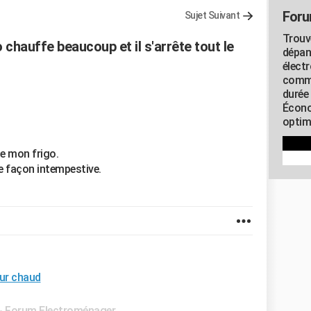
Foru
Sujet Suivant
Trouv
chauffe beaucoup et il s'arrête tout le
dépan
élect
commu
durée
Écono
optimi
e mon frigo.
de façon intempestive.
eur chaud
-
Forum Electroménager