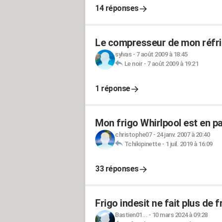
14 réponses
Le compresseur de mon réfrig
sylvas
-
7 août 2009 à 18:45
Le noir
-
7 août 2009 à 19:21
1 réponse
Mon frigo Whirlpool est en p
christophe07
-
24 janv. 2007 à 20:40
Tchikipinette
-
1 juil. 2019 à 16:09
33 réponses
Frigo indesit ne fait plus de f
Bastien01...
-
10 mars 2024 à 09:28