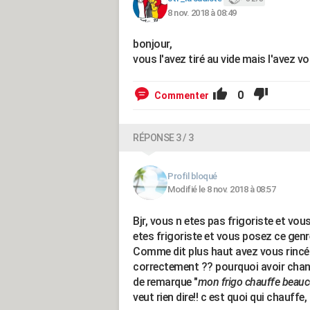
8 nov. 2018 à 08:49
bonjour,
vous l'avez tiré au vide mais l'avez vo
0
Commenter
RÉPONSE 3 / 3
Profil bloqué
Modifié le 8 nov. 2018 à 08:57
Bjr, vous n etes pas frigoriste et vou
etes frigoriste et vous posez ce genr
Comme dit plus haut avez vous rincé le
correctement ?? pourquoi avoir chang
de remarque "
mon frigo chauffe beaucou
veut rien dire!! c est quoi qui chauf