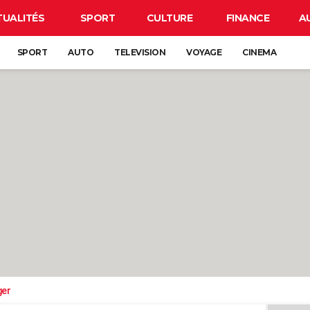
TUALITÉS
SPORT
CULTURE
FINANCE
A
SPORT
AUTO
TELEVISION
VOYAGE
CINEMA
ger