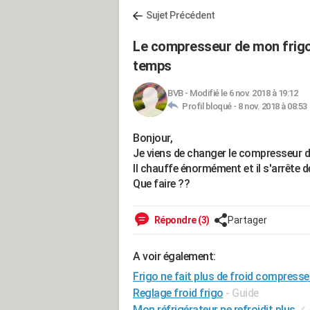
Sujet Précédent
Le compresseur de mon frigo 
temps
BVB
-
Modifié le 6 nov. 2018 à 19:12
Profil bloqué -
8 nov. 2018 à 08:53
Bonjour,
Je viens de changer le compresseur d
Il chauffe énormément et il s'arrête 
Que faire ??
Répondre (3)
Partager
A voir également:
Frigo ne fait plus de froid compress
Reglage froid frigo
- Guide
Mon réfrigérateur ne refroidit plus
✓