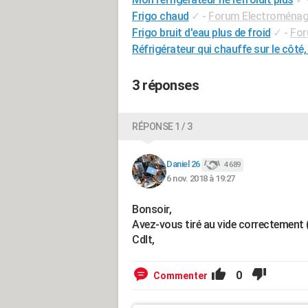
Frigo chaud
✓
-
Forum Electroménag
Frigo bruit d'eau plus de froid
✓
-
For
Réfrigérateur qui chauffe sur le côté,
3 réponses
RÉPONSE 1 / 3
Daniel 26
4 689
6 nov. 2018 à 19:27
Bonsoir,
Avez-vous tiré au vide correctement 
Cdlt,
0
Commenter