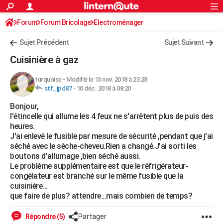
ACTUALITÉS
Forum
Forum Bricolage
Connexion
Electroménager
S'inscrire
Rechercher
Société
Education
Villes
Politique
Faits Divers
Monde
+
SPORT
Sujet Précédent
Sujet Suivant
Football
Cyclisme
Forum
Coupe du monde 2026
Tennis
Rugby
CULTURE
Cuisinière à gaz
TNT
Cinéma
Musique
Programme TV
Streaming
Sorties cinéma
+
FINANCE
turquoise
-
Modifié le 13 nov. 2018 à 23:28
stf_jpd87
-
10 déc. 2018 à 08:20
Impôts
Immobilier
Banque
Crédit
Retraite
Epargne
Risques naturels par ville
Assurance
AUTO
Bonjour,
Réserver un essai
Berlines
Forum auto
Essais
Citadines
SUV
+
HIGH-TECH
l'étincelle qui allume les 4 feux ne s'arrêtent plus de puis des
heures.
Meilleur smartphone
Ordinateurs
Guide high-tech
Mobiles
Internet
Jeux vidéo
+
BRICOLAGE
J'ai enlevé le fusible par mesure de sécurité ,pendant que j'ai
séché avec le sèche-cheveu.Rien a changé.J'ai sorti les
Aménagement intérieur
Cuisine
Jardinage
+
Forum
Extérieur
Salle de bains
Rangement
WEEK-END
boutons d'allumage ,bien séché aussi.
Le problème supplémentaire est que le réfrigérateur-
Escapades
Expositions
Week-end nature
Guides de France
Patrimoine
Musées
+
LIFESTYLE
congélateur est branché sur le même fusible que la
cuisinière...
Bien-être
Mode
+
Art de vivre
Loisirs
Modes de vie
SANTE
que faire de plus? attendre...mais combien de temps?
Guide de la santé
Médicaments
+
Alimentation
Maladies
Sommeil
VOYAGE
Répondre (5)
Partager