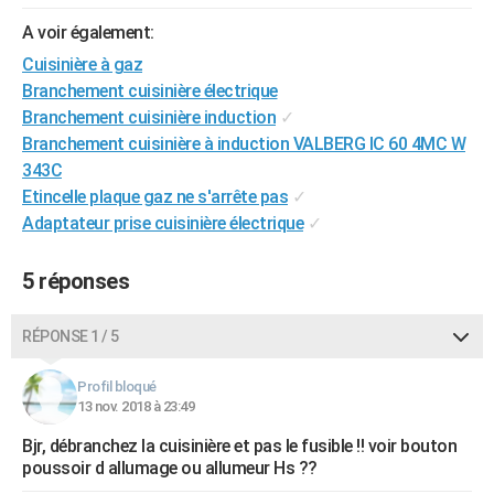
City break
Voyage de noces
Climat
Destinations
Voyage nature
Forum
+
PHOTO
A voir également:
Cuisinière à gaz
GUIDES D'ACHAT
Branchement cuisinière électrique
BONS PLANS
Branchement cuisinière induction
✓
Branchement cuisinière à induction VALBERG IC 60 4MC W
CARTE DE VOEUX
343C
Etincelle plaque gaz ne s'arrête pas
✓
Carte Bonne année
Carte Pâques
Carte de Noël
Carte Saint-Valentin
Carte d'anniversaire
DICTIONNAIRE
Adaptateur prise cuisinière électrique
✓
Biographies
Expressions
Dictionnaire
Citations
Proverbes
PROGRAMME TV
5 réponses
COPAINS D'AVANT
Se connecter
Collèges
Universités
Service militaire
S'inscrire
Lycées
Primaires
Entreprises
Avis de recherche
RÉPONSE 1 / 5
AVIS DE DÉCÈS
FORUM
Profil bloqué
13 nov. 2018 à 23:49
Lifestyle
Sport
Television
Cinema
Bricolage
Culture
Auto
Voyage
Bjr, débranchez la cuisinière et pas le fusible !! voir bouton
poussoir d allumage ou allumeur Hs ??