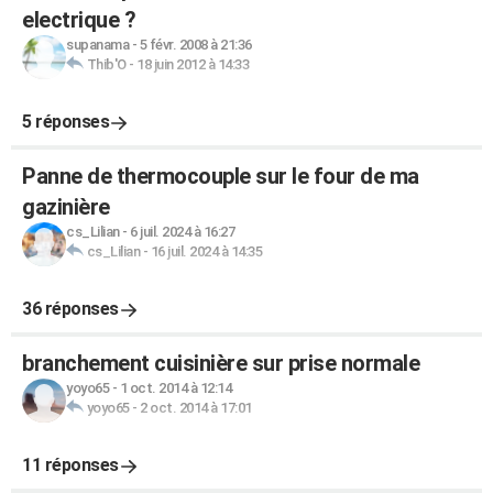
electrique ?
supanama
-
5 févr. 2008 à 21:36
Thib'O
-
18 juin 2012 à 14:33
5 réponses
Panne de thermocouple sur le four de ma
gazinière
cs_Lilian
-
6 juil. 2024 à 16:27
cs_Lilian
-
16 juil. 2024 à 14:35
36 réponses
branchement cuisinière sur prise normale
yoyo65
-
1 oct. 2014 à 12:14
yoyo65
-
2 oct. 2014 à 17:01
11 réponses