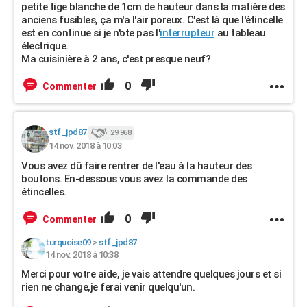
petite tige blanche de 1cm de hauteur dans la matière des
anciens fusibles, ça m'a l'air poreux. C'est là que l'étincelle
est en continue si je n'ote pas l'
interrupteur
au tableau
électrique.
Ma cuisinière à 2 ans, c'est presque neuf?
0
Commenter
stf_jpd87
29 968
14 nov. 2018 à 10:03
Vous avez dû faire rentrer de l'eau à la hauteur des
boutons. En-dessous vous avez la commande des
étincelles.
0
Commenter
turquoise09
>
stf_jpd87
14 nov. 2018 à 10:38
Merci pour votre aide, je vais attendre quelques jours et si
rien ne change,je ferai venir quelqu'un.