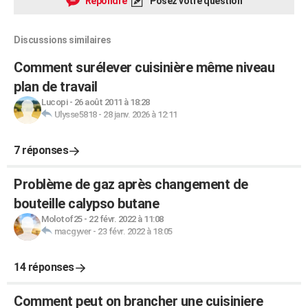
Répondre
Posez votre question
Discussions similaires
Comment surélever cuisinière même niveau
plan de travail
Lucopi
-
26 août 2011 à 18:28
Ulysse5818
-
28 janv. 2026 à 12:11
7 réponses
Problème de gaz après changement de
bouteille calypso butane
Molotof25
-
22 févr. 2022 à 11:08
macgyver
-
23 févr. 2022 à 18:05
14 réponses
Comment peut on brancher une cuisiniere