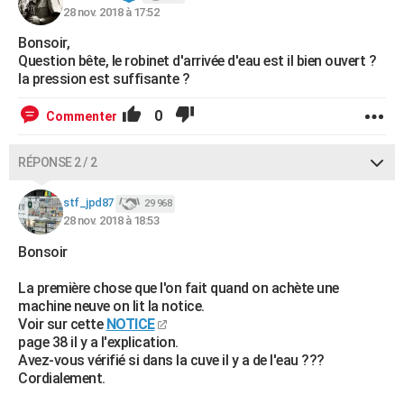
28 nov. 2018 à 17:52
City break
Voyage de noces
Climat
Destinations
Voyage nature
Forum
+
PHOTO
Bonsoir,
GUIDES D'ACHAT
Question bête, le robinet d'arrivée d'eau est il bien ouvert ?
la pression est suffisante ?
BONS PLANS
0
Commenter
CARTE DE VOEUX
RÉPONSE 2 / 2
Carte Bonne année
Carte Pâques
Carte de Noël
Carte Saint-Valentin
Carte d'anniversaire
DICTIONNAIRE
Biographies
Expressions
Dictionnaire
Citations
Proverbes
stf_jpd87
29 968
PROGRAMME TV
28 nov. 2018 à 18:53
COPAINS D'AVANT
Bonsoir
Se connecter
Collèges
Universités
Service militaire
S'inscrire
Lycées
Primaires
Entreprises
Avis de recherche
AVIS DE DÉCÈS
La première chose que l'on fait quand on achète une
machine neuve on lit la notice.
FORUM
Voir sur cette
NOTICE
page 38 il y a l'explication.
Lifestyle
Sport
Television
Cinema
Bricolage
Culture
Auto
Voyage
Avez-vous vérifié si dans la cuve il y a de l'eau ???
Cordialement.