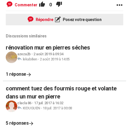
0
Commenter
Répondre
Posez votre question
Discussions similaires
rénovation mur en pierres séches
azeza2b
-
2 août 2019 à 09:34
lekabilien
-
2 août 2019 à 14:05
1 réponse
comment tuez des fourmis rouge et volante
dans un mur en pierre
clacla 86
-
17 juil. 2017 à 16:32
KIDUGUEN
-
18 juil. 2017 à 00:08
5 réponses