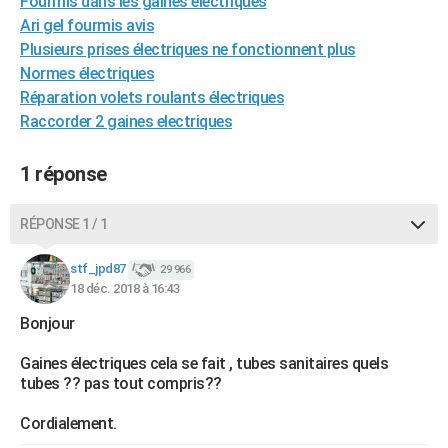
Fourmis dans les gaines électriques
City break
Voyage de noces
Climat
Destinations
Voyage nature
Forum
+
Ari gel fourmis avis
PHOTO
Plusieurs prises électriques ne fonctionnent plus
GUIDES D'ACHAT
Normes électriques
Réparation volets roulants électriques
BONS PLANS
Raccorder 2 gaines electriques
CARTE DE VOEUX
1 réponse
Carte Bonne année
Carte Pâques
Carte de Noël
Carte Saint-Valentin
Carte d'anniversaire
DICTIONNAIRE
Biographies
Expressions
Dictionnaire
Citations
Proverbes
RÉPONSE 1 / 1
PROGRAMME TV
COPAINS D'AVANT
stf_jpd87
29 966
18 déc. 2018 à 16:43
Se connecter
Collèges
Universités
Service militaire
S'inscrire
Lycées
Primaires
Entreprises
Avis de recherche
AVIS DE DÉCÈS
Bonjour
FORUM
Gaines électriques cela se fait , tubes sanitaires quels
tubes ?? pas tout compris??
Lifestyle
Sport
Television
Cinema
Bricolage
Culture
Auto
Voyage
Cordialement.