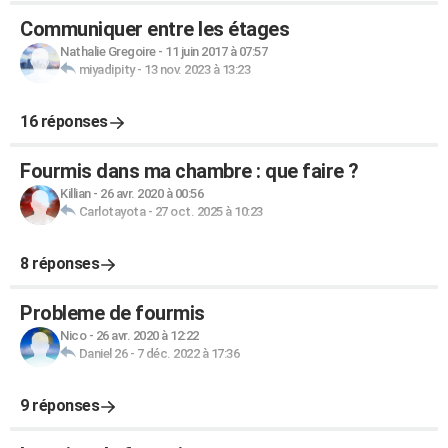
Communiquer entre les étages
Nathalie Gregoire
-
11 juin 2017 à 07:57
miyadipity
-
13 nov. 2023 à 13:23
16 réponses
Fourmis dans ma chambre : que faire ?
Killian
-
26 avr. 2020 à 00:56
Carlotayota
-
27 oct. 2025 à 10:23
8 réponses
Probleme de fourmis
Nico
-
26 avr. 2020 à 12:22
Daniel 26
-
7 déc. 2022 à 17:36
9 réponses