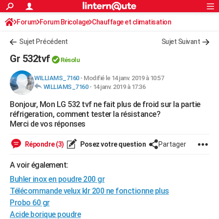
ACTUALITÉS
Forum
Forum Bricolage
Connexion
Chauffage et climatisation
S'inscrire
Rechercher
Société
Education
Villes
Politique
Faits Divers
Monde
+
SPORT
Sujet Précédent
Sujet Suivant
Football
Cyclisme
Forum
Coupe du monde 2026
Tennis
Rugby
CULTURE
Gr 532tvf
Résolu
TNT
Cinéma
Musique
Programme TV
Streaming
Sorties cinéma
+
FINANCE
WILLIAMS_7160
-
Modifié le 14 janv. 2019 à 10:57
WILLIAMS_7160
-
14 janv. 2019 à 17:36
Impôts
Immobilier
Banque
Crédit
Retraite
Epargne
Risques naturels par ville
Assurance
AUTO
Bonjour, Mon LG 532 tvf ne fait plus de froid sur la partie
Réserver un essai
Berlines
Forum auto
Essais
Citadines
SUV
+
HIGH-TECH
réfrigeration, comment tester la résistance?
Merci de vos réponses
Meilleur smartphone
Ordinateurs
Guide high-tech
Mobiles
Internet
Jeux vidéo
+
BRICOLAGE
Répondre (3)
Posez votre question
Partager
Aménagement intérieur
Cuisine
Jardinage
+
Forum
Extérieur
Salle de bains
Rangement
WEEK-END
A voir également:
Escapades
Expositions
Week-end nature
Guides de France
Patrimoine
Musées
+
LIFESTYLE
Buhler inox en poudre 200 gr
Bien-être
Mode
+
Art de vivre
Loisirs
Modes de vie
Télécommande velux klr 200 ne fonctionne plus
SANTE
Probo 60 gr
Guide de la santé
Médicaments
+
Alimentation
Maladies
Sommeil
VOYAGE
Acide borique poudre