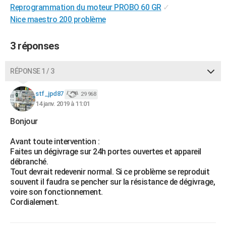
Reprogrammation du moteur PROBO 60 GR
✓
City break
Voyage de noces
Climat
Destinations
Voyage nature
Forum
+
PHOTO
Nice maestro 200 problème
GUIDES D'ACHAT
3 réponses
BONS PLANS
RÉPONSE 1 / 3
CARTE DE VOEUX
Carte Bonne année
Carte Pâques
Carte de Noël
Carte Saint-Valentin
Carte d'anniversaire
DICTIONNAIRE
stf_jpd87
29 968
14 janv. 2019 à 11:01
Biographies
Expressions
Dictionnaire
Citations
Proverbes
PROGRAMME TV
Bonjour
COPAINS D'AVANT
Avant toute intervention :
Faites un dégivrage sur 24h portes ouvertes et appareil
Se connecter
Collèges
Universités
Service militaire
S'inscrire
Lycées
Primaires
Entreprises
Avis de recherche
AVIS DE DÉCÈS
débranché.
Tout devrait redevenir normal. Si ce problème se reproduit
FORUM
souvent il faudra se pencher sur la résistance de dégivrage,
voire son fonctionnement.
Lifestyle
Sport
Television
Cinema
Bricolage
Culture
Auto
Voyage
Cordialement.