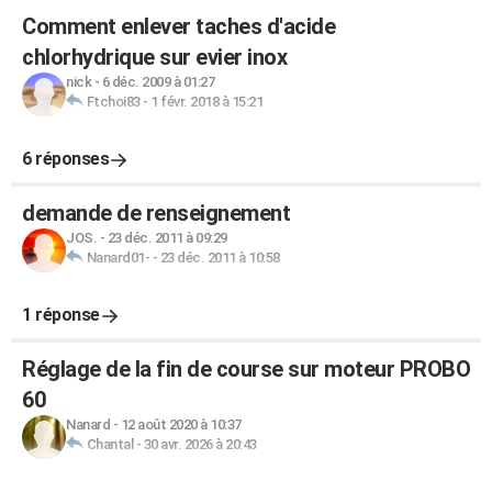
Comment enlever taches d'acide
chlorhydrique sur evier inox
nick
-
6 déc. 2009 à 01:27
Ftchoi83
-
1 févr. 2018 à 15:21
6 réponses
demande de renseignement
JOS.
-
23 déc. 2011 à 09:29
Nanard01-
-
23 déc. 2011 à 10:58
1 réponse
Réglage de la fin de course sur moteur PROBO
60
Nanard
-
12 août 2020 à 10:37
Chantal
-
30 avr. 2026 à 20:43