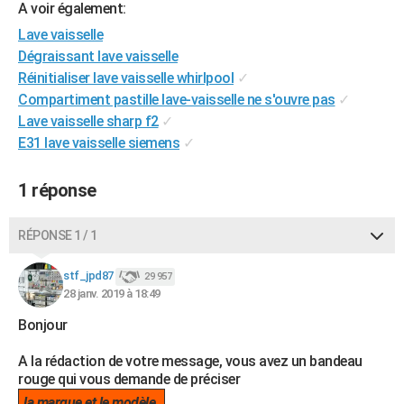
A voir également:
City break
Voyage de noces
Climat
Destinations
Voyage nature
Forum
+
PHOTO
Lave vaisselle
Dégraissant lave vaisselle
GUIDES D'ACHAT
Réinitialiser lave vaisselle whirlpool
✓
BONS PLANS
Compartiment pastille lave-vaisselle ne s'ouvre pas
✓
Lave vaisselle sharp f2
✓
CARTE DE VOEUX
E31 lave vaisselle siemens
✓
Carte Bonne année
Carte Pâques
Carte de Noël
Carte Saint-Valentin
Carte d'anniversaire
DICTIONNAIRE
1 réponse
Biographies
Expressions
Dictionnaire
Citations
Proverbes
PROGRAMME TV
RÉPONSE 1 / 1
COPAINS D'AVANT
Se connecter
Collèges
Universités
Service militaire
S'inscrire
Lycées
Primaires
Entreprises
Avis de recherche
stf_jpd87
29 957
AVIS DE DÉCÈS
28 janv. 2019 à 18:49
FORUM
Bonjour
Lifestyle
Sport
Television
Cinema
Bricolage
Culture
Auto
Voyage
A la rédaction de votre message, vous avez un bandeau
rouge qui vous demande de préciser
la marque et le modèle