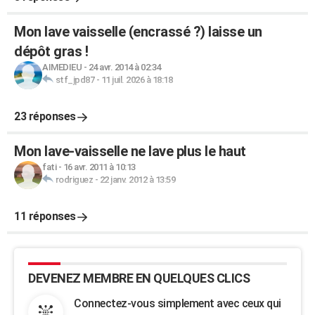
Mon lave vaisselle (encrassé ?) laisse un
dépôt gras !
AIMEDIEU
-
24 avr. 2014 à 02:34
stf_jpd87
-
11 juil. 2026 à 18:18
23 réponses
Mon lave-vaisselle ne lave plus le haut
fati
-
16 avr. 2011 à 10:13
rodriguez
-
22 janv. 2012 à 13:59
11 réponses
DEVENEZ MEMBRE EN QUELQUES CLICS
Connectez-vous simplement avec ceux qui