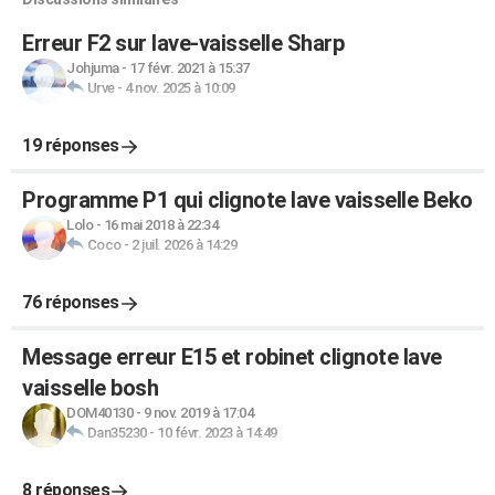
Erreur F2 sur lave-vaisselle Sharp
Johjuma
-
17 févr. 2021 à 15:37
Urve
-
4 nov. 2025 à 10:09
19 réponses
Programme P1 qui clignote lave vaisselle Beko
Lolo
-
16 mai 2018 à 22:34
Coco
-
2 juil. 2026 à 14:29
76 réponses
Message erreur E15 et robinet clignote lave
vaisselle bosh
DOM40130
-
9 nov. 2019 à 17:04
Dan35230
-
10 févr. 2023 à 14:49
8 réponses