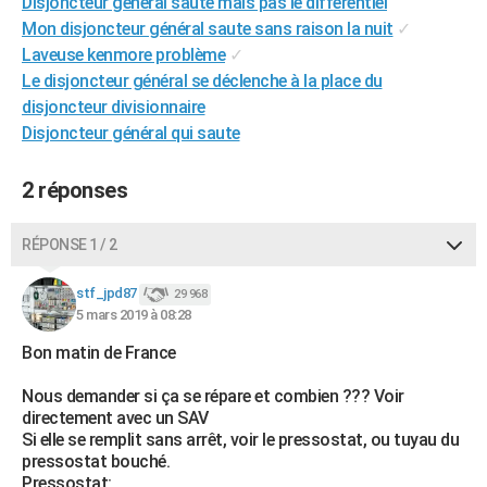
Disjoncteur général saute mais pas le différentiel
City break
Voyage de noces
Climat
Destinations
Voyage nature
Forum
+
PHOTO
Mon disjoncteur général saute sans raison la nuit
✓
Laveuse kenmore problème
✓
GUIDES D'ACHAT
Le disjoncteur général se déclenche à la place du
disjoncteur divisionnaire
BONS PLANS
Disjoncteur général qui saute
CARTE DE VOEUX
2 réponses
Carte Bonne année
Carte Pâques
Carte de Noël
Carte Saint-Valentin
Carte d'anniversaire
DICTIONNAIRE
Biographies
Expressions
Dictionnaire
Citations
Proverbes
RÉPONSE 1 / 2
PROGRAMME TV
COPAINS D'AVANT
stf_jpd87
29 968
5 mars 2019 à 08:28
Se connecter
Collèges
Universités
Service militaire
S'inscrire
Lycées
Primaires
Entreprises
Avis de recherche
AVIS DE DÉCÈS
Bon matin de France
FORUM
Nous demander si ça se répare et combien ??? Voir
directement avec un SAV
Lifestyle
Sport
Television
Cinema
Bricolage
Culture
Auto
Voyage
Si elle se remplit sans arrêt, voir le pressostat, ou tuyau du
pressostat bouché.
Pressostat: