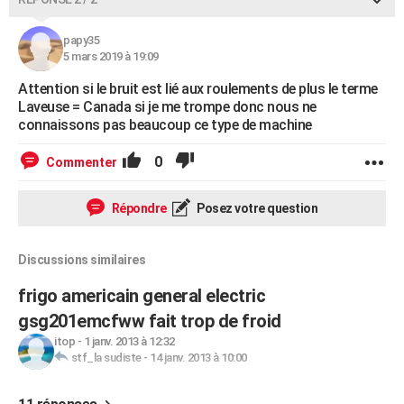
papy35
5 mars 2019 à 19:09
Attention si le bruit est lié aux roulements de plus le terme
Laveuse = Canada si je me trompe donc nous ne
connaissons pas beaucoup ce type de machine
0
Commenter
Répondre
Posez votre question
Discussions similaires
frigo americain general electric
gsg201emcfww fait trop de froid
itop
-
1 janv. 2013 à 12:32
stf_la sudiste
-
14 janv. 2013 à 10:00