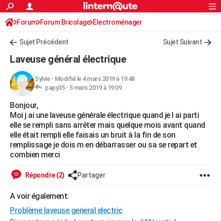
ACTUALITÉS
Forum
Forum Bricolage
Connexion
Electroménager
S'inscrire
Rechercher
Société
Education
Villes
Politique
Faits Divers
Monde
+
SPORT
Sujet Précédent
Sujet Suivant
Football
Cyclisme
Forum
Coupe du monde 2026
Tennis
Rugby
CULTURE
Laveuse général électrique
TNT
Cinéma
Musique
Programme TV
Streaming
Sorties cinéma
+
FINANCE
Sylvie
-
Modifié le 4 mars 2019 à 19:48
papy35 -
5 mars 2019 à 19:09
Impôts
Immobilier
Banque
Crédit
Retraite
Epargne
Risques naturels par ville
Assurance
AUTO
Bonjour,
Réserver un essai
Berlines
Forum auto
Essais
Citadines
SUV
+
HIGH-TECH
Moi j ai une laveuse générale électrique quand je l ai parti
elle se rempli sans arrêter mais quelque mois avant quand
Meilleur smartphone
Ordinateurs
Guide high-tech
Mobiles
Internet
Jeux vidéo
+
BRICOLAGE
elle était rempli elle faisais un bruit à la fin de son
remplissage je dois m en débarrasser ou sa se repart et
Aménagement intérieur
Cuisine
Jardinage
+
Forum
Extérieur
Salle de bains
Rangement
WEEK-END
combien merci
Escapades
Expositions
Week-end nature
Guides de France
Patrimoine
Musées
+
LIFESTYLE
Répondre (2)
Partager
Bien-être
Mode
+
Art de vivre
Loisirs
Modes de vie
SANTE
A voir également:
Problème laveuse general electric
Guide de la santé
Médicaments
+
Alimentation
Maladies
Sommeil
VOYAGE