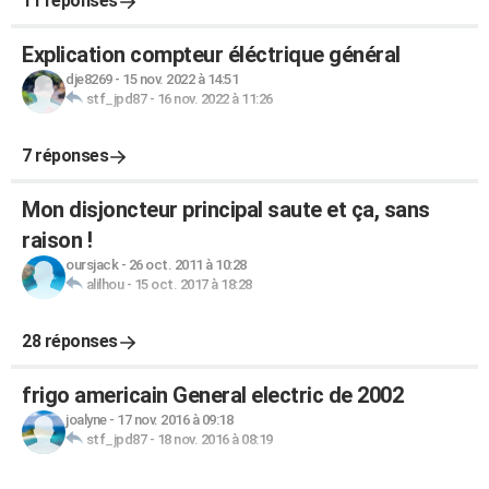
11 réponses
Explication compteur éléctrique général
dje8269
-
15 nov. 2022 à 14:51
stf_jpd87
-
16 nov. 2022 à 11:26
7 réponses
Mon disjoncteur principal saute et ça, sans
raison !
oursjack
-
26 oct. 2011 à 10:28
alilhou
-
15 oct. 2017 à 18:28
28 réponses
frigo americain General electric de 2002
joalyne
-
17 nov. 2016 à 09:18
stf_jpd87
-
18 nov. 2016 à 08:19