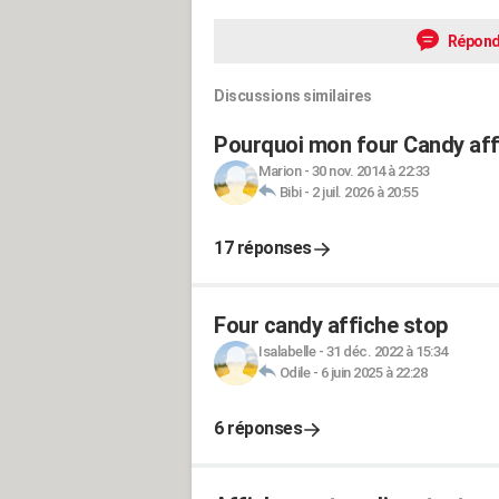
Répond
Discussions similaires
Pourquoi mon four Candy affi
Marion
-
30 nov. 2014 à 22:33
Bibi
-
2 juil. 2026 à 20:55
17 réponses
Four candy affiche stop
Isalabelle
-
31 déc. 2022 à 15:34
Odile
-
6 juin 2025 à 22:28
6 réponses