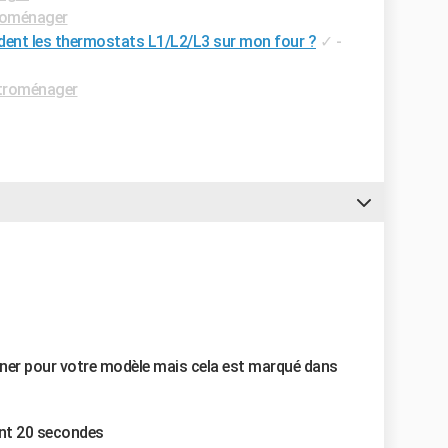
roménager
ndent les thermostats L1/L2/L3 sur mon four ?
✓
-
troménager
onner pour votre modèle mais cela est marqué dans
ant 20 secondes