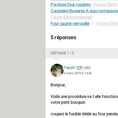
Pyrolyse four rosieres
-
Forum Elect
Cuisinière Rosieres A quoi correspo
Forum Electroménager
Four sauter verrouillé
✓
-
Forum Elec
5 réponses
RÉPONSE 1 / 5
Papy35
4 806
5 mars 2019 à 14:45
Bonjour,
Voilà une procédure va t elle foncti
votre petit bouquin
coupez le fusible dédié au four pend