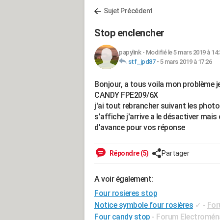
Sujet Précédent
Stop enclencher
papylink
-
Modifié le 5 mars 2019 à 14:
stf_jpd87
-
5 mars 2019 à 17:26
Bonjour, a tous voila mon problème 
CANDY FPE209/6X
j'ai tout rebrancher suivant les photos 
s'affiche j'arrive a le désactiver mai
d'avance pour vos réponse
Répondre (5)
Partager
A voir également:
Four rosieres stop
Notice symbole four rosières
✓
-
For
Four candy stop
-
Forum Electromén