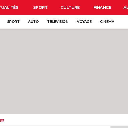
TUALITÉS
SPORT
CULTURE
FINANCE
A
SPORT
AUTO
TELEVISION
VOYAGE
CINEMA
ger