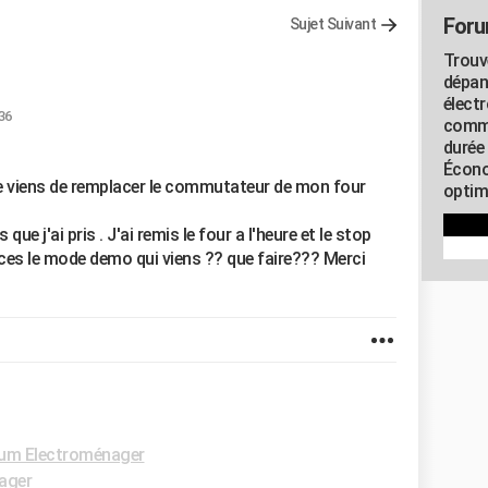
Foru
Sujet Suivant
Trouv
dépan
élect
36
commu
durée
Écono
je viens de remplacer le commutateur de mon four
optimi
que j'ai pris . J'ai remis le four a l'heure et le stop
s ces le mode demo qui viens ?? que faire??? Merci
um Electroménager
ager