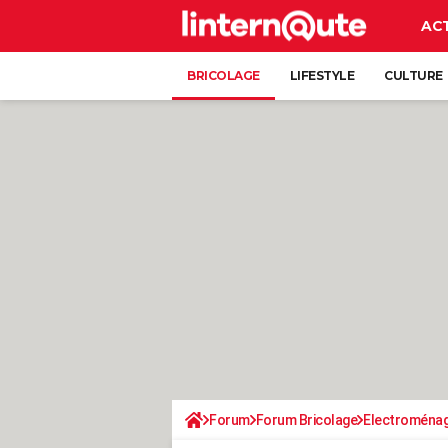
AC
BRICOLAGE
LIFESTYLE
CULTURE
Forum
Forum Bricolage
Electroména