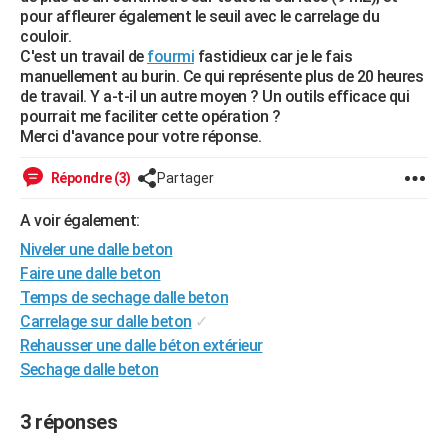
pour affleurer également le seuil avec le carrelage du
City break
Voyage de noces
Climat
Destinations
Voyage nature
Forum
+
PHOTO
couloir.
C'est un travail de
fourmi
fastidieux car je le fais
GUIDES D'ACHAT
manuellement au burin. Ce qui représente plus de 20 heures
de travail. Y a-t-il un autre moyen ? Un outils efficace qui
BONS PLANS
pourrait me faciliter cette opération ?
Merci d'avance pour votre réponse.
CARTE DE VOEUX
Répondre (3)
Partager
Carte Bonne année
Carte Pâques
Carte de Noël
Carte Saint-Valentin
Carte d'anniversaire
DICTIONNAIRE
A voir également:
Biographies
Expressions
Dictionnaire
Citations
Proverbes
PROGRAMME TV
Niveler une dalle beton
COPAINS D'AVANT
Faire une dalle beton
Temps de sechage dalle beton
Se connecter
Collèges
Universités
Service militaire
S'inscrire
Lycées
Primaires
Entreprises
Avis de recherche
AVIS DE DÉCÈS
Carrelage sur dalle beton
✓
Rehausser une dalle béton extérieur
FORUM
Sechage dalle beton
Lifestyle
Sport
Television
Cinema
Bricolage
Culture
Auto
Voyage
3 réponses