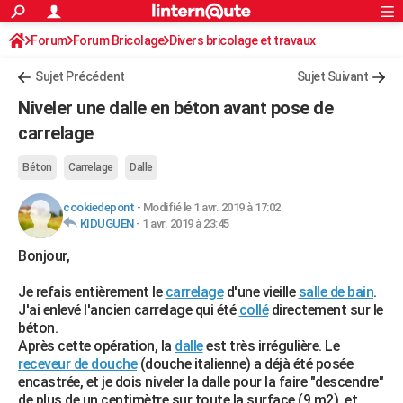
ACTUALITÉS
Forum
Forum Bricolage
Connexion
Divers bricolage et travaux
S'inscrire
Rechercher
Société
Education
Villes
Politique
Faits Divers
Monde
+
SPORT
Sujet Précédent
Sujet Suivant
Football
Cyclisme
Forum
Coupe du monde 2026
Tennis
Rugby
CULTURE
Niveler une dalle en béton avant pose de
TNT
Cinéma
Musique
Programme TV
Streaming
Sorties cinéma
+
carrelage
FINANCE
Impôts
Immobilier
Banque
Crédit
Retraite
Epargne
Risques naturels par ville
Assurance
AUTO
Béton
Carrelage
Dalle
Réserver un essai
Berlines
Forum auto
Essais
Citadines
SUV
+
HIGH-TECH
cookiedepont
-
Modifié le 1 avr. 2019 à 17:02
KIDUGUEN
-
1 avr. 2019 à 23:45
Meilleur smartphone
Ordinateurs
Guide high-tech
Mobiles
Internet
Jeux vidéo
+
BRICOLAGE
Bonjour,
Aménagement intérieur
Cuisine
Jardinage
+
Forum
Extérieur
Salle de bains
Rangement
WEEK-END
Je refais entièrement le
carrelage
d'une vieille
salle de bain
.
J'ai enlevé l'ancien carrelage qui été
collé
directement sur le
Escapades
Expositions
Week-end nature
Guides de France
Patrimoine
Musées
+
LIFESTYLE
béton.
Après cette opération, la
dalle
est très irrégulière. Le
Bien-être
Mode
+
Art de vivre
Loisirs
Modes de vie
SANTE
receveur de douche
(douche italienne) a déjà été posée
encastrée, et je dois niveler la dalle pour la faire "descendre"
Guide de la santé
Médicaments
+
Alimentation
Maladies
Sommeil
VOYAGE
de plus de un centimètre sur toute la surface (9 m2), et