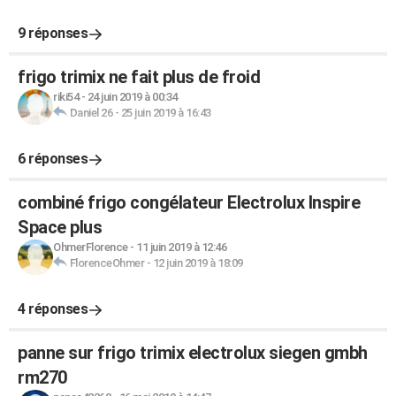
9 réponses
frigo trimix ne fait plus de froid
riki54
-
24 juin 2019 à 00:34
Daniel 26
-
25 juin 2019 à 16:43
6 réponses
combiné frigo congélateur Electrolux Inspire
Space plus
OhmerFlorence
-
11 juin 2019 à 12:46
FlorenceOhmer
-
12 juin 2019 à 18:09
4 réponses
panne sur frigo trimix electrolux siegen gmbh
rm270