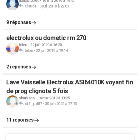
nanas42260
-
16 mai 2019 à 14:47
Claude
-
6 juil. 2019 à 22:01
9 réponses
electrolux ou dometic rm 270
bilou
-
22 juil. 2019 à 16:20
bilou
-
22 juil. 2019 à 19:14
2 réponses
Lave Vaisselle Electrolux ASI64010K voyant fin
de prog clignote 5 fois
sharkann
-
14 mai 2019 à 13:25
stf_jpd87
-
30 juin 2022 à 17:13
11 réponses