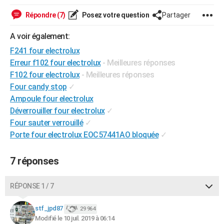
City break
Voyage de noces
Climat
Destinations
Voyage nature
Forum
+
PHOTO
Répondre (7)
Posez votre question
Partager
GUIDES D'ACHAT
A voir également:
F241 four electrolux
BONS PLANS
Erreur f102 four electrolux
- Meilleures réponses
CARTE DE VOEUX
F102 four electrolux
- Meilleures réponses
Four candy stop
✓
Carte Bonne année
Carte Pâques
Carte de Noël
Carte Saint-Valentin
Carte d'anniversaire
DICTIONNAIRE
Ampoule four electrolux
Déverrouiller four electrolux
✓
Biographies
Expressions
Dictionnaire
Citations
Proverbes
PROGRAMME TV
Four sauter verrouillé
✓
COPAINS D'AVANT
Porte four electrolux EOC57441AO bloquée
✓
Se connecter
Collèges
Universités
Service militaire
S'inscrire
Lycées
Primaires
Entreprises
Avis de recherche
AVIS DE DÉCÈS
7 réponses
FORUM
RÉPONSE 1 / 7
Lifestyle
Sport
Television
Cinema
Bricolage
Culture
Auto
Voyage
stf_jpd87
29 964
Modifié le 10 juil. 2019 à 06:14