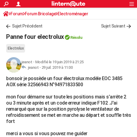
ACTUALITÉS
Forum
Forum Bricolage
Connexion
Electroménager
S'inscrire
Rechercher
Société
Education
Villes
Politique
Faits Divers
Monde
+
SPORT
Sujet Précédent
Sujet Suivant
Football
Cyclisme
Forum
Coupe du monde 2026
Tennis
Rugby
CULTURE
Panne four electrolux
Résolu
TNT
Cinéma
Musique
Programme TV
Streaming
Sorties cinéma
+
FINANCE
Electrolux
Impôts
Immobilier
Banque
Crédit
Retraite
Epargne
Risques naturels par ville
Assurance
AUTO
jeanot
-
Modifié le 19 juin 2019 à 21:25
jeanot -
29 juil. 2019 à 11:00
Réserver un essai
Berlines
Forum auto
Essais
Citadines
SUV
+
HIGH-TECH
bonsoir je possède un four électrolux modèle EOC 3485
Meilleur smartphone
Ordinateurs
Guide high-tech
Mobiles
Internet
Jeux vidéo
+
BRICOLAGE
AOX série 32566943 N°94971833500
Aménagement intérieur
Cuisine
Jardinage
+
Forum
Extérieur
Salle de bains
Rangement
WEEK-END
mon four démarre sur toute les positions mais s’arrête 2
ou 3 minute après et un code erreur indique F102 .J'ai
Escapades
Expositions
Week-end nature
Guides de France
Patrimoine
Musées
+
LIFESTYLE
remarqué que sur la position pyrolyse le ventilateur de
refroidissement se met en marche au départ et souffle très
Bien-être
Mode
+
Art de vivre
Loisirs
Modes de vie
SANTE
fort
Guide de la santé
Médicaments
+
Alimentation
Maladies
Sommeil
VOYAGE
merci a vous si vous pouvez me guider