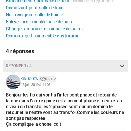
Branchement spot salle de bain
- Meilleures réponses
Dissolvant joint salle de bain
Nettoyer joint salle de bain
✓
Enlever tiroir meuble salle de bain
Changer ampoule miroir salle de bain
✓
Démontage tiroir meuble castorama
4 réponses
RÉPONSE 1 / 4
KIDUGUEN
5 112
13 juil. 2019 à 11:06
Bonjour les fis qui vont a l'inter sont phase et retour de
lampe dans l'autre gaine certainement phase et neutre .au
niveau du transfo les 2 phases sont sur un domino le
retour et le neutre vont au transfo .Comme les couleurs ne
sont pas respectée
Ça complique la chose .cdlt