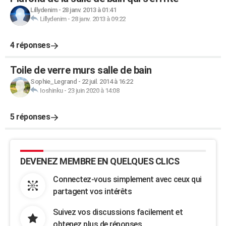
Lillydenim
-
28 janv. 2013 à 01:41
Lillydenim
-
28 janv. 2013 à 09:22
4 réponses
Toile de verre murs salle de bain
Sophie_Legrand
-
22 juil. 2014 à 16:22
Ioshinku
-
23 juin 2020 à 14:08
5 réponses
DEVENEZ MEMBRE EN QUELQUES CLICS
Connectez-vous simplement avec ceux qui
partagent vos intérêts
Suivez vos discussions facilement et
obtenez plus de réponses