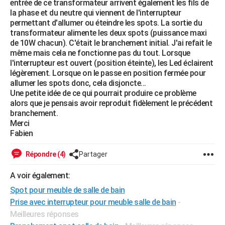
entrée de ce transformateur arrivent également les fils de
City break
Voyage de noces
Climat
Destinations
Voyage nature
Forum
+
la phase et du neutre qui viennent de l'interrupteur
PHOTO
permettant d'allumer ou éteindre les spots. La sortie du
transformateur alimente les deux spots (puissance maxi
GUIDES D'ACHAT
de 10W chacun). C'était le branchement initial. J'ai refait le
même mais cela ne fonctionne pas du tout. Lorsque
BONS PLANS
l'interrupteur est ouvert (position éteinte), les Led éclairent
légèrement. Lorsque on le passe en position fermée pour
CARTE DE VOEUX
allumer les spots donc, cela disjoncte...
Carte Bonne année
Carte Pâques
Carte de Noël
Carte Saint-Valentin
Carte d'anniversaire
Une petite idée de ce qui pourrait produire ce problème
DICTIONNAIRE
alors que je pensais avoir reproduit fidèlement le précédent
Biographies
Expressions
Dictionnaire
Citations
Proverbes
branchement.
PROGRAMME TV
Merci
Fabien
COPAINS D'AVANT
Se connecter
Collèges
Universités
Service militaire
S'inscrire
Lycées
Primaires
Entreprises
Avis de recherche
Répondre (4)
Partager
AVIS DE DÉCÈS
FORUM
A voir également:
Spot pour meuble de salle de bain
Lifestyle
Sport
Television
Cinema
Bricolage
Culture
Auto
Voyage
Prise avec interrupteur pour meuble salle de bain
-
Meilleures réponses