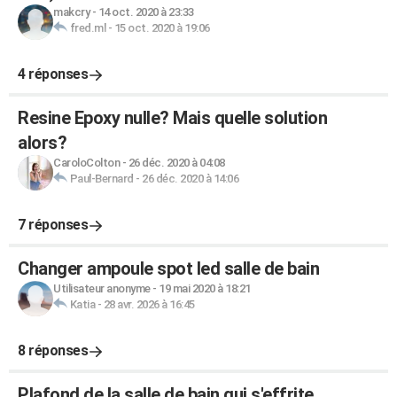
makcry
-
14 oct. 2020 à 23:33
fred.ml
-
15 oct. 2020 à 19:06
4 réponses
Resine Epoxy nulle? Mais quelle solution
alors?
CaroloColton
-
26 déc. 2020 à 04:08
Paul-Bernard
-
26 déc. 2020 à 14:06
7 réponses
Changer ampoule spot led salle de bain
Utilisateur anonyme
-
19 mai 2020 à 18:21
Katia
-
28 avr. 2026 à 16:45
8 réponses
Plafond de la salle de bain qui s'effrite