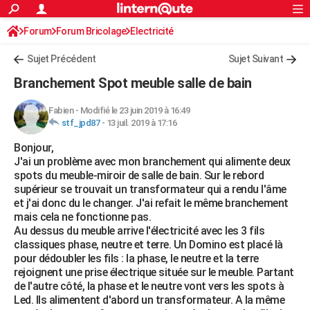
ACTUALITÉS
Forum
Forum Bricolage
Connexion
Electricité
S'inscrire
Rechercher
Société
Education
Villes
Politique
Faits Divers
Monde
+
SPORT
Sujet Précédent
Sujet Suivant
Football
Cyclisme
Forum
Coupe du monde 2026
Tennis
Rugby
CULTURE
Branchement Spot meuble salle de bain
TNT
Cinéma
Musique
Programme TV
Streaming
Sorties cinéma
+
FINANCE
Fabien
-
Modifié le 23 juin 2019 à 16:49
stf_jpd87
-
13 juil. 2019 à 17:16
Impôts
Immobilier
Banque
Crédit
Retraite
Epargne
Risques naturels par ville
Assurance
AUTO
Bonjour,
Réserver un essai
Berlines
Forum auto
Essais
Citadines
SUV
+
HIGH-TECH
J'ai un problème avec mon branchement qui alimente deux
spots du meuble-miroir de salle de bain. Sur le rebord
Meilleur smartphone
Ordinateurs
Guide high-tech
Mobiles
Internet
Jeux vidéo
+
BRICOLAGE
supérieur se trouvait un transformateur qui a rendu l'âme
et j'ai donc du le changer. J'ai refait le même branchement
Aménagement intérieur
Cuisine
Jardinage
+
Forum
Extérieur
Salle de bains
Rangement
WEEK-END
mais cela ne fonctionne pas.
Au dessus du meuble arrive l'électricité avec les 3 fils
Escapades
Expositions
Week-end nature
Guides de France
Patrimoine
Musées
+
LIFESTYLE
classiques phase, neutre et terre. Un Domino est placé là
pour dédoubler les fils : la phase, le neutre et la terre
Bien-être
Mode
+
Art de vivre
Loisirs
Modes de vie
SANTE
rejoignent une prise électrique située sur le meuble. Partant
de l'autre côté, la phase et le neutre vont vers les spots à
Guide de la santé
Médicaments
+
Alimentation
Maladies
Sommeil
VOYAGE
Led. Ils alimentent d'abord un transformateur. A la même