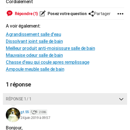
Cordialement
City break
Voyage de noces
Climat
Destinations
Voyage nature
Forum
+
PHOTO
Répondre (1)
Posez votre question
Partager
GUIDES D'ACHAT
A voir également:
BONS PLANS
Agrandissement salle d'eau
Dissolvant joint salle de bain
CARTE DE VOEUX
Meilleur produit anti-moisissure salle de bain
Carte Bonne année
Carte Pâques
Carte de Noël
Carte Saint-Valentin
Carte d'anniversaire
DICTIONNAIRE
Mauvaise odeur salle de bain
Chasse d'eau qui coule apres remplissage
Biographies
Expressions
Dictionnaire
Citations
Proverbes
PROGRAMME TV
Ampoule meuble salle de bain
COPAINS D'AVANT
1 réponse
Se connecter
Collèges
Universités
Service militaire
S'inscrire
Lycées
Primaires
Entreprises
Avis de recherche
AVIS DE DÉCÈS
RÉPONSE 1 / 1
FORUM
Lifestyle
Sport
Television
Cinema
Bricolage
Culture
Auto
Voyage
gt.55
2 086
24 juin 2019 à 09:57
Bonjour,