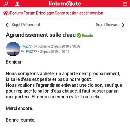
ACTUALITÉS
Forum
Forum Bricolage
Connexion
Construction et rénovation
S'inscrire
Rechercher
Société
Education
Villes
Politique
Faits Divers
Monde
+
SPORT
Sujet Précédent
Sujet Suivant
Football
Cyclisme
Forum
Coupe du monde 2026
Tennis
Rugby
CULTURE
Agrandissement salle d'eau
Résolu
TNT
Cinéma
Musique
Programme TV
Streaming
Sorties cinéma
+
FINANCE
FMZ77
-
Modifié le 24 juin 2019 à 10:09
FMZ77
-
24 juin 2019 à 10:11
Impôts
Immobilier
Banque
Crédit
Retraite
Epargne
Risques naturels par ville
Assurance
AUTO
Bonjour,
Réserver un essai
Berlines
Forum auto
Essais
Citadines
SUV
+
HIGH-TECH
Nous comptons acheter un appartement prochainement,
Meilleur smartphone
Ordinateurs
Guide high-tech
Mobiles
Internet
Jeux vidéo
+
BRICOLAGE
la salle d'eau est petite et pas à notre goût.
Nous voulions l'agrandir en enlevant une cloison, sauf que
Aménagement intérieur
Cuisine
Jardinage
+
Forum
Extérieur
Salle de bains
Rangement
WEEK-END
pour replacer le ballon d'eau chaude, il faut passer par un
mur porteur. Et nous aimerions éviter tout cela.
Escapades
Expositions
Week-end nature
Guides de France
Patrimoine
Musées
+
LIFESTYLE
Merci encore,
Bien-être
Mode
+
Art de vivre
Loisirs
Modes de vie
SANTE
Bonne journée,
Guide de la santé
Médicaments
+
Alimentation
Maladies
Sommeil
VOYAGE