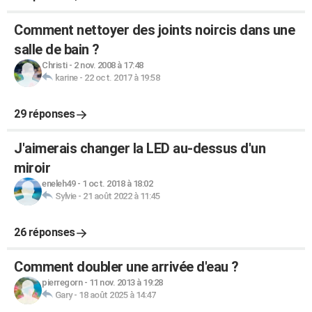
Comment nettoyer des joints noircis dans une
salle de bain ?
Christi
-
2 nov. 2008 à 17:48
karine
-
22 oct. 2017 à 19:58
29 réponses
J'aimerais changer la LED au-dessus d'un
miroir
eneleh49
-
1 oct. 2018 à 18:02
Sylvie
-
21 août 2022 à 11:45
26 réponses
Comment doubler une arrivée d'eau ?
pierregorn
-
11 nov. 2013 à 19:28
Gary
-
18 août 2025 à 14:47