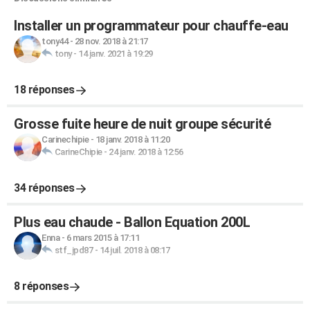
Installer un programmateur pour chauffe-eau
tony44
-
28 nov. 2018 à 21:17
tony
-
14 janv. 2021 à 19:29
18 réponses
Grosse fuite heure de nuit groupe sécurité
Carinechipie
-
18 janv. 2018 à 11:20
CarineChipie
-
24 janv. 2018 à 12:56
34 réponses
Plus eau chaude - Ballon Equation 200L
Enna
-
6 mars 2015 à 17:11
stf_jpd87
-
14 juil. 2018 à 08:17
8 réponses