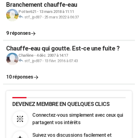
Branchement chauffe-eau
Potter621
-
13 mars 2018 à 11:11
stf_jpd87
-
25 mars 2022 à 06:37
9 réponses
Chauffe-eau qui goutte. Est-ce une fuite ?
Charlène
-
4 déc. 2007 à 14:17
stf_jpd87
-
13 févr. 2016 à 07:43
10 réponses
DEVENEZ MEMBRE EN QUELQUES CLICS
Connectez-vous simplement avec ceux qui
partagent vos intérêts
Suivez vos discussions facilement et