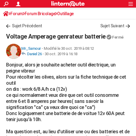
ACTUALITÉS
Forum
Forum Bricolage
Connexion
Outillage
S'inscrire
Rechercher
Société
Education
Villes
Politique
Faits Divers
Monde
+
SPORT
Sujet Précédent
Sujet Suivant
Football
Cyclisme
Forum
Coupe du monde 2026
Tennis
Rugby
CULTURE
Voltage Amperage genrateur batterie
Fermé
TNT
Cinéma
Musique
Programme TV
Streaming
Sorties cinéma
+
FINANCE
Mr_5amour
-
Modifié le 30 oct. 2019 à 08:12
Daniel 26
-
30 oct. 2019 à 16:18
Impôts
Immobilier
Banque
Crédit
Retraite
Epargne
Risques naturels par ville
Assurance
AUTO
Bonjour, alors je souhaite acheter outil électrique, un
Réserver un essai
Berlines
Forum auto
Essais
Citadines
SUV
+
HIGH-TECH
peigne vibreur
Pour récolter les olives, alors sur la fiche technique de cet
Meilleur smartphone
Ordinateurs
Guide high-tech
Mobiles
Internet
Jeux vidéo
+
BRICOLAGE
outil
on dis : work 6/8 A/h ca (12v)
Aménagement intérieur
Cuisine
Jardinage
+
Forum
Extérieur
Salle de bains
Rangement
WEEK-END
ce qui normalement veux dire que cet outil consomme
entre 6 et 8 amperes par heures( sans savoir la
Escapades
Expositions
Week-end nature
Guides de France
Patrimoine
Musées
+
LIFESTYLE
signification "ca" ça veux dire quoi ce "ca")
Donc logiquement une batterie de de voitue 12v 60A peut
Bien-être
Mode
+
Art de vivre
Loisirs
Modes de vie
SANTE
tenir jusqu'à 10h.
Guide de la santé
Médicaments
+
Alimentation
Maladies
Sommeil
VOYAGE
Ma question est, au lieu d'utiliser une ou des batteries et de