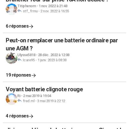
Titiphenom
-
1 nov. 2022 à 21:48
stf_frmu
-
2 nov. 2022 à 16:55
6 réponses
Peut-on remplacer une batterie ordinaire par
une AGM ?
Ulysse5818
-
28 déc. 2022 à 12:08
Icare95
-
1 janv. 2023 à 08:38
19 réponses
Voyant batterie clignote rouge
Ri
-
2 mai 2019 à 19:04
fred.ml
-
3 mai 2019 à 22:12
4 réponses