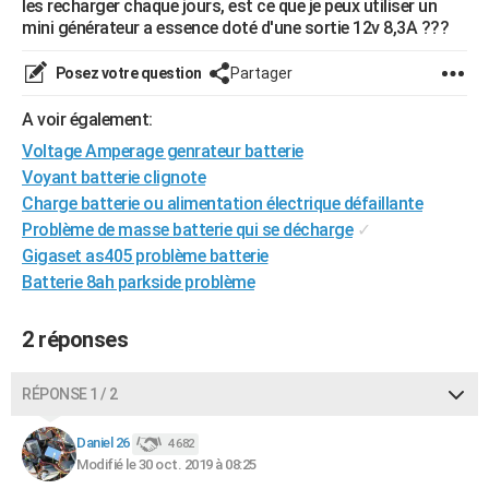
les recharger chaque jours, est ce que je peux utiliser un
City break
Voyage de noces
Climat
Destinations
Voyage nature
Forum
+
mini générateur a essence doté d'une sortie 12v 8,3A ???
PHOTO
GUIDES D'ACHAT
Posez votre question
Partager
BONS PLANS
A voir également:
Voltage Amperage genrateur batterie
CARTE DE VOEUX
Voyant batterie clignote
Carte Bonne année
Carte Pâques
Carte de Noël
Carte Saint-Valentin
Carte d'anniversaire
Charge batterie ou alimentation électrique défaillante
DICTIONNAIRE
Problème de masse batterie qui se décharge
✓
Biographies
Expressions
Dictionnaire
Citations
Proverbes
PROGRAMME TV
Gigaset as405 problème batterie
Batterie 8ah parkside problème
COPAINS D'AVANT
Se connecter
Collèges
Universités
Service militaire
S'inscrire
Lycées
Primaires
Entreprises
Avis de recherche
2 réponses
AVIS DE DÉCÈS
FORUM
RÉPONSE 1 / 2
Lifestyle
Sport
Television
Cinema
Bricolage
Culture
Auto
Voyage
Daniel 26
4 682
Modifié le 30 oct. 2019 à 08:25