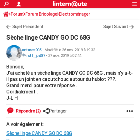
ACTUALITÉS
Forum
Forum Bricolage
Connexion
Electroménager
S'inscrire
Rechercher
Société
Education
Villes
Politique
Faits Divers
Monde
+
SPORT
Sujet Précédent
Sujet Suivant
Football
Cyclisme
Forum
Coupe du monde 2026
Tennis
Rugby
CULTURE
Sèche linge CANDY GO DC 68G
TNT
Cinéma
Musique
Programme TV
Streaming
Sorties cinéma
+
FINANCE
antares905
-
Modifié le 26 nov. 2019 à 19:33
stf_jpd87
-
27 nov. 2019 à 07:44
Impôts
Immobilier
Banque
Crédit
Retraite
Epargne
Risques naturels par ville
Assurance
AUTO
Bonsoir,
Réserver un essai
Berlines
Forum auto
Essais
Citadines
SUV
+
HIGH-TECH
J'ai acheté un sèche linge CANDY GO DC 68G , mais n'y a-t-
il pas un joint en caoutchouc autour du hublot ???.
Meilleur smartphone
Ordinateurs
Guide high-tech
Mobiles
Internet
Jeux vidéo
+
BRICOLAGE
Grand merci pour votre réponse .
Cordialement .
Aménagement intérieur
Cuisine
Jardinage
+
Forum
Extérieur
Salle de bains
Rangement
WEEK-END
J-L H
Escapades
Expositions
Week-end nature
Guides de France
Patrimoine
Musées
+
LIFESTYLE
Répondre (2)
Partager
Bien-être
Mode
+
Art de vivre
Loisirs
Modes de vie
SANTE
A voir également:
Sèche linge CANDY GO DC 68G
Guide de la santé
Médicaments
+
Alimentation
Maladies
Sommeil
VOYAGE