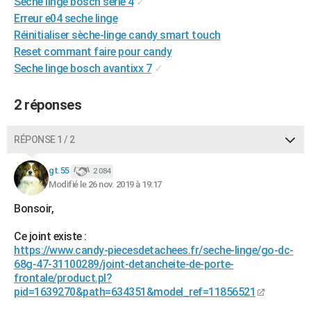
Seche linge bosch serie 4
✓
City break
Voyage de noces
Climat
Destinations
Voyage nature
Forum
+
PHOTO
Erreur e04 seche linge
Réinitialiser sèche-linge candy smart touch
GUIDES D'ACHAT
Reset commant faire pour candy
Seche linge bosch avantixx 7
✓
BONS PLANS
CARTE DE VOEUX
2 réponses
Carte Bonne année
Carte Pâques
Carte de Noël
Carte Saint-Valentin
Carte d'anniversaire
DICTIONNAIRE
RÉPONSE 1 / 2
Biographies
Expressions
Dictionnaire
Citations
Proverbes
PROGRAMME TV
gt.55
2 084
Modifié le 26 nov. 2019 à 19:17
COPAINS D'AVANT
Bonsoir,
Se connecter
Collèges
Universités
Service militaire
S'inscrire
Lycées
Primaires
Entreprises
Avis de recherche
AVIS DE DÉCÈS
Ce joint existe :
FORUM
https://www.candy-piecesdetachees.fr/seche-linge/go-dc-
68g-47-31100289/joint-detancheite-de-porte-
Lifestyle
Sport
Television
Cinema
Bricolage
Culture
Auto
Voyage
frontale/product.pl?
pid=1639270&path=634351&model_ref=11856521