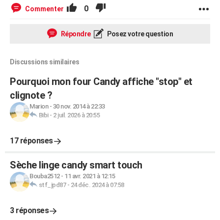
0
Commenter
Répondre
Posez votre question
Discussions similaires
Pourquoi mon four Candy affiche "stop" et
clignote ?
Marion
-
30 nov. 2014 à 22:33
Bibi
-
2 juil. 2026 à 20:55
17 réponses
Sèche linge candy smart touch
Bouba2512
-
11 avr. 2021 à 12:15
stf_jpd87
-
24 déc. 2024 à 07:58
3 réponses