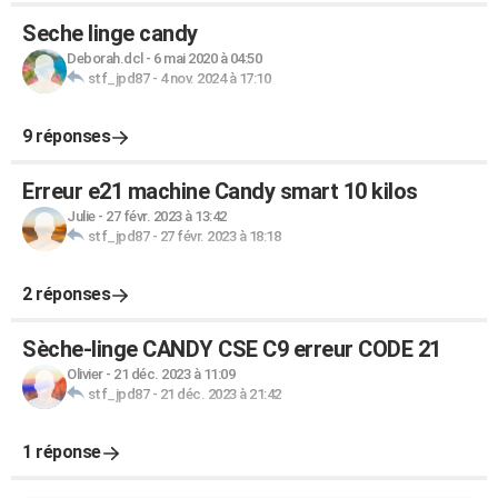
Seche linge candy
Deborah.dcl
-
6 mai 2020 à 04:50
stf_jpd87
-
4 nov. 2024 à 17:10
9 réponses
Erreur e21 machine Candy smart 10 kilos
Julie
-
27 févr. 2023 à 13:42
stf_jpd87
-
27 févr. 2023 à 18:18
2 réponses
Sèche-linge CANDY CSE C9 erreur CODE 21
Olivier
-
21 déc. 2023 à 11:09
stf_jpd87
-
21 déc. 2023 à 21:42
1 réponse