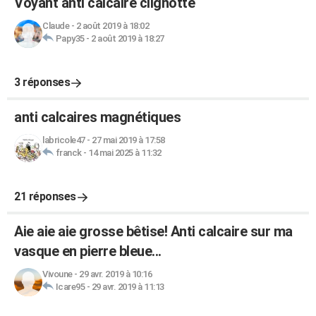
Voyant anti calcaire clignotte
Claude
-
2 août 2019 à 18:02
Papy35
-
2 août 2019 à 18:27
3 réponses
anti calcaires magnétiques
labricole47
-
27 mai 2019 à 17:58
franck
-
14 mai 2025 à 11:32
21 réponses
Aie aie aie grosse bêtise! Anti calcaire sur ma
vasque en pierre bleue...
Vivoune
-
29 avr. 2019 à 10:16
Icare95
-
29 avr. 2019 à 11:13