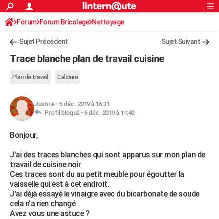
ACTUALITÉS
Forum
Forum Bricolage
Connexion
Nettoyage
S'inscrire
Rechercher
Société
Education
Villes
Politique
Faits Divers
Monde
+
SPORT
Sujet Précédent
Sujet Suivant
Football
Cyclisme
Forum
Coupe du monde 2026
Tennis
Rugby
CULTURE
Trace blanche plan de travail cuisine
TNT
Cinéma
Musique
Programme TV
Streaming
Sorties cinéma
+
FINANCE
Plan de travail
Calcaire
Impôts
Immobilier
Banque
Crédit
Retraite
Epargne
Risques naturels par ville
Assurance
AUTO
Justine
-
5 déc. 2019 à 16:31
Réserver un essai
Berlines
Forum auto
Essais
Citadines
SUV
+
HIGH-TECH
Profil bloqué -
6 déc. 2019 à 11:40
Meilleur smartphone
Ordinateurs
Guide high-tech
Mobiles
Internet
Jeux vidéo
+
BRICOLAGE
Bonjour,
Aménagement intérieur
Cuisine
Jardinage
+
Forum
Extérieur
Salle de bains
Rangement
WEEK-END
J'ai des traces blanches qui sont apparus sur mon plan de
travail de cuisine noir
Escapades
Expositions
Week-end nature
Guides de France
Patrimoine
Musées
+
LIFESTYLE
Ces traces sont du au petit meuble pour égoutter la
vaisselle qui est à cet endroit.
Bien-être
Mode
+
Art de vivre
Loisirs
Modes de vie
SANTE
J'ai déjà essayé le vinaigre avec du bicarbonate de soude
cela n'a rien changé
Guide de la santé
Médicaments
+
Alimentation
Maladies
Sommeil
VOYAGE
Avez vous une astuce ?