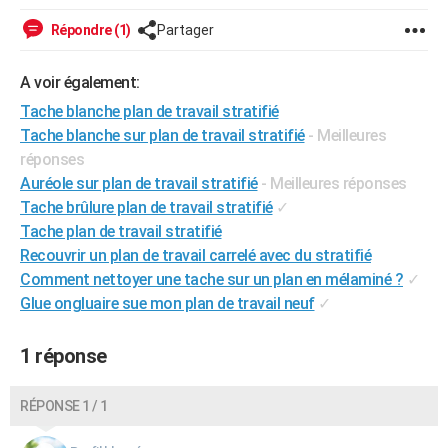
City break
Voyage de noces
Climat
Destinations
Voyage nature
Forum
+
PHOTO
Répondre (1)
Partager
GUIDES D'ACHAT
A voir également:
BONS PLANS
Tache blanche plan de travail stratifié
Tache blanche sur plan de travail stratifié
- Meilleures
CARTE DE VOEUX
réponses
Carte Bonne année
Carte Pâques
Carte de Noël
Carte Saint-Valentin
Carte d'anniversaire
Auréole sur plan de travail stratifié
- Meilleures réponses
DICTIONNAIRE
Tache brûlure plan de travail stratifié
✓
Biographies
Expressions
Dictionnaire
Citations
Proverbes
PROGRAMME TV
Tache plan de travail stratifié
Recouvrir un plan de travail carrelé avec du stratifié
COPAINS D'AVANT
Comment nettoyer une tache sur un plan en mélaminé ?
✓
Glue ongluaire sue mon plan de travail neuf
✓
Se connecter
Collèges
Universités
Service militaire
S'inscrire
Lycées
Primaires
Entreprises
Avis de recherche
AVIS DE DÉCÈS
FORUM
1 réponse
Lifestyle
Sport
Television
Cinema
Bricolage
Culture
Auto
Voyage
RÉPONSE 1 / 1