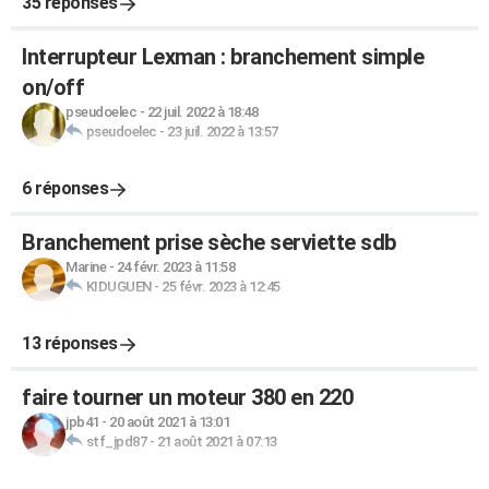
35 réponses
Interrupteur Lexman : branchement simple
on/off
pseudoelec
-
22 juil. 2022 à 18:48
pseudoelec
-
23 juil. 2022 à 13:57
6 réponses
Branchement prise sèche serviette sdb
Marine
-
24 févr. 2023 à 11:58
KIDUGUEN
-
25 févr. 2023 à 12:45
13 réponses
faire tourner un moteur 380 en 220
jpb41
-
20 août 2021 à 13:01
stf_jpd87
-
21 août 2021 à 07:13