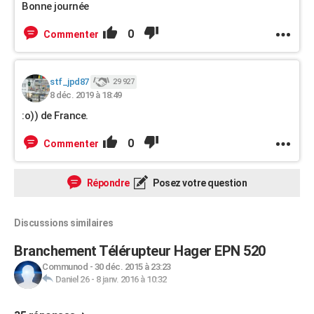
Bonne journée
0
Commenter
stf_jpd87
29 927
8 déc. 2019 à 18:49
:o)) de France.
0
Commenter
Répondre
Posez votre question
Discussions similaires
Branchement Télérupteur Hager EPN 520
Communod
-
30 déc. 2015 à 23:23
Daniel 26
-
8 janv. 2016 à 10:32