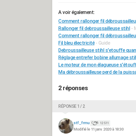
A voir également:
Comment rallonger fil débroussailleus
Rallonger fil debroussailleuse stihl
- 
Comment rallonger fil débroussailleu
Fil bleu électricité
- Guide
Debroussailleuse stihl s'etouffe quan
Réglage entrefer bobine allumage stih
Le moteur de mon élagueuse s'étouff
Ma débroussailleuse perd de la puiss
2 réponses
RÉPONSE 1 / 2
stf_frmu
12 511
Modifié le 11 janv. 2020 à 18:30