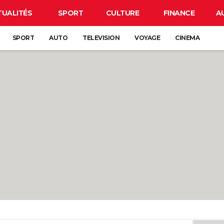
TUALITÉS
SPORT
CULTURE
FINANCE
A
SPORT
AUTO
TELEVISION
VOYAGE
CINEMA