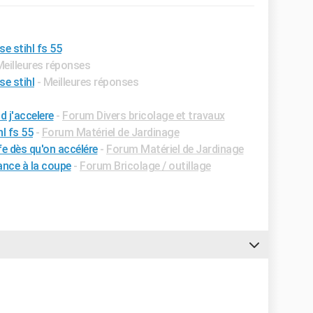
e stihl fs 55
Meilleures réponses
se stihl
- Meilleures réponses
d j'accelere
-
Forum Divers bricolage et travaux
l fs 55
-
Forum Matériel de Jardinage
e dès qu'on accélére
-
Forum Matériel de Jardinage
ance à la coupe
-
Forum Bricolage / outillage