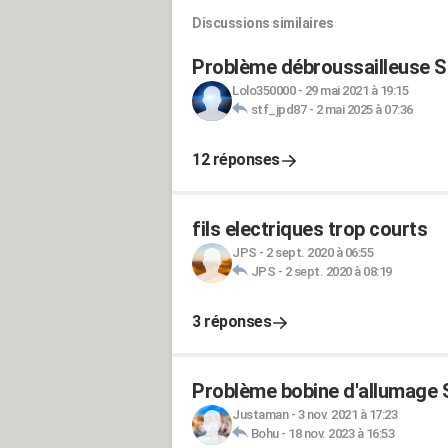
Discussions similaires
Problème débroussailleuse Sthi
Lolo350000
-
29 mai 2021 à 19:15
stf_jpd87
-
2 mai 2025 à 07:36
12 réponses
fils electriques trop courts
JPS
-
2 sept. 2020 à 06:55
JPS
-
2 sept. 2020 à 08:19
3 réponses
Problème bobine d'allumage S
Justaman
-
3 nov. 2021 à 17:23
Bohu
-
18 nov. 2023 à 16:53