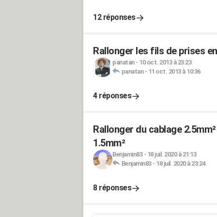
12 réponses
Rallonger les fils de prises e
panatan
-
10 oct. 2013 à 23:23
panatan
-
11 oct. 2013 à 10:36
4 réponses
Rallonger du cablage 2.5mm² 
1.5mm²
Benjamin83
-
18 juil. 2020 à 21:13
Benjamin83
-
18 juil. 2020 à 23:24
8 réponses