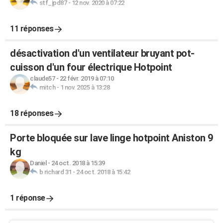
stf_jpd87
-
12 nov. 2020 à 07:22
11 réponses
désactivation d'un ventilateur bruyant pot-
cuisson d'un four électrique Hotpoint
claude57
-
22 févr. 2019 à 07:10
mitch
-
1 nov. 2025 à 13:28
18 réponses
Porte bloquée sur lave linge hotpoint Aniston 9
kg
Daniel
-
24 oct. 2018 à 15:39
b richard 31
-
24 oct. 2018 à 15:42
1 réponse