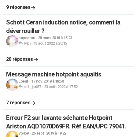
9 réponses
Schott Ceran induction notice, comment la
déverrouiller ?
papderou
-
28 mars 2018 à 15:23
Mpi
-
18 août 2022 à 20:15
28 réponses
Message machine hotpoint aqualtis
Loeuf
-
17 nov. 2019 à 18:50
stf_jpd87
-
23 août 2022 à 17:52
7 réponses
Erreur F2 sur lavante séchante Hotpoint
Ariston AQD1070D69FR. Réf EAN/UPC 79041.
V5459
-
26 sept. 2019 à 19:22