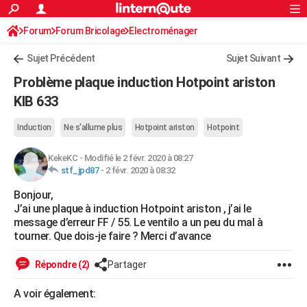
ACTUALITÉS
Forum
Forum Bricolage
Connexion
Electroménager
S'inscrire
Rechercher
Société
Education
Villes
Politique
Faits Divers
Monde
+
SPORT
Sujet Précédent
Sujet Suivant
Football
Cyclisme
Forum
Coupe du monde 2026
Tennis
Rugby
CULTURE
Problème plaque induction Hotpoint ariston
TNT
Cinéma
Musique
Programme TV
Streaming
Sorties cinéma
+
KIB 633
FINANCE
Impôts
Immobilier
Banque
Crédit
Retraite
Epargne
Risques naturels par ville
Assurance
AUTO
Induction
Ne s'allume plus
Hotpoint ariston
Hotpoint
Réserver un essai
Berlines
Forum auto
Essais
Citadines
SUV
+
HIGH-TECH
KekeKC
-
Modifié le 2 févr. 2020 à 08:27
stf_jpd87
-
2 févr. 2020 à 08:32
Meilleur smartphone
Ordinateurs
Guide high-tech
Mobiles
Internet
Jeux vidéo
+
BRICOLAGE
Bonjour,
J’ai une plaque à induction Hotpoint ariston , j’ai le
Aménagement intérieur
Cuisine
Jardinage
+
Forum
Extérieur
Salle de bains
Rangement
WEEK-END
message d’erreur FF / 55. Le ventilo a un peu du mal à
tourner. Que dois-je faire ? Merci d’avance
Escapades
Expositions
Week-end nature
Guides de France
Patrimoine
Musées
+
LIFESTYLE
Bien-être
Mode
+
Art de vivre
Loisirs
Modes de vie
Répondre (2)
Partager
SANTE
Guide de la santé
Médicaments
+
Alimentation
Maladies
Sommeil
A voir également:
VOYAGE