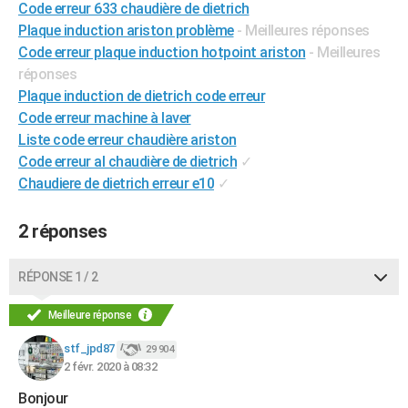
Code erreur 633 chaudière de dietrich
City break
Voyage de noces
Climat
Destinations
Voyage nature
Forum
+
PHOTO
Plaque induction ariston problème
- Meilleures réponses
Code erreur plaque induction hotpoint ariston
- Meilleures
GUIDES D'ACHAT
réponses
Plaque induction de dietrich code erreur
BONS PLANS
Code erreur machine à laver
CARTE DE VOEUX
Liste code erreur chaudière ariston
Code erreur al chaudière de dietrich
✓
Carte Bonne année
Carte Pâques
Carte de Noël
Carte Saint-Valentin
Carte d'anniversaire
DICTIONNAIRE
Chaudiere de dietrich erreur e10
✓
Biographies
Expressions
Dictionnaire
Citations
Proverbes
PROGRAMME TV
2 réponses
COPAINS D'AVANT
Se connecter
Collèges
Universités
Service militaire
S'inscrire
Lycées
Primaires
Entreprises
Avis de recherche
RÉPONSE 1 / 2
AVIS DE DÉCÈS
Meilleure réponse
FORUM
stf_jpd87
Lifestyle
Sport
Television
Cinema
Bricolage
Culture
Auto
Voyage
29 904
2 févr. 2020 à 08:32
Bonjour