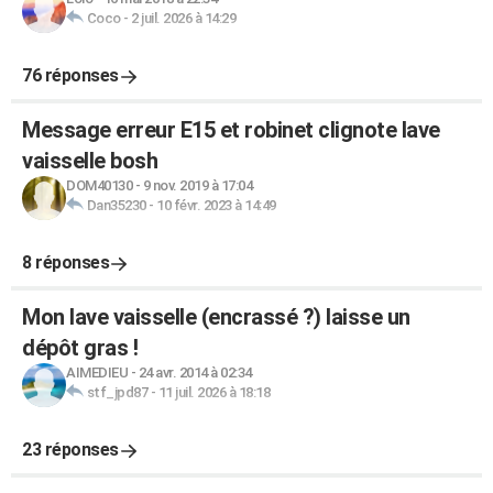
Coco
-
2 juil. 2026 à 14:29
76 réponses
Message erreur E15 et robinet clignote lave
vaisselle bosh
DOM40130
-
9 nov. 2019 à 17:04
Dan35230
-
10 févr. 2023 à 14:49
8 réponses
Mon lave vaisselle (encrassé ?) laisse un
dépôt gras !
AIMEDIEU
-
24 avr. 2014 à 02:34
stf_jpd87
-
11 juil. 2026 à 18:18
23 réponses