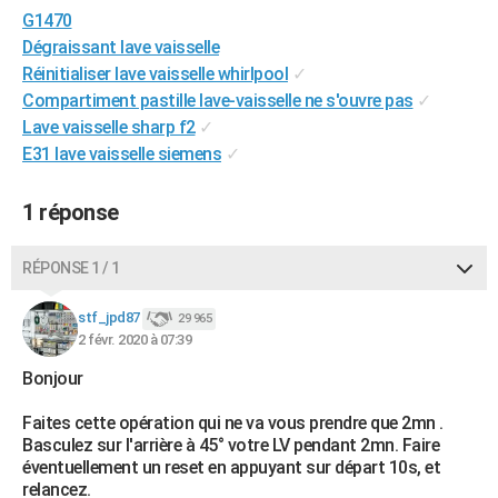
G1470
City break
Voyage de noces
Climat
Destinations
Voyage nature
Forum
+
PHOTO
Dégraissant lave vaisselle
GUIDES D'ACHAT
Réinitialiser lave vaisselle whirlpool
✓
Compartiment pastille lave-vaisselle ne s'ouvre pas
✓
BONS PLANS
Lave vaisselle sharp f2
✓
E31 lave vaisselle siemens
✓
CARTE DE VOEUX
Carte Bonne année
Carte Pâques
Carte de Noël
Carte Saint-Valentin
Carte d'anniversaire
DICTIONNAIRE
1 réponse
Biographies
Expressions
Dictionnaire
Citations
Proverbes
PROGRAMME TV
RÉPONSE 1 / 1
COPAINS D'AVANT
stf_jpd87
29 965
Se connecter
Collèges
Universités
Service militaire
S'inscrire
Lycées
Primaires
Entreprises
Avis de recherche
2 févr. 2020 à 07:39
AVIS DE DÉCÈS
Bonjour
FORUM
Faites cette opération qui ne va vous prendre que 2mn .
Lifestyle
Sport
Television
Cinema
Bricolage
Culture
Auto
Voyage
Basculez sur l'arrière à 45° votre LV pendant 2mn. Faire
éventuellement un reset en appuyant sur départ 10s, et
relancez.