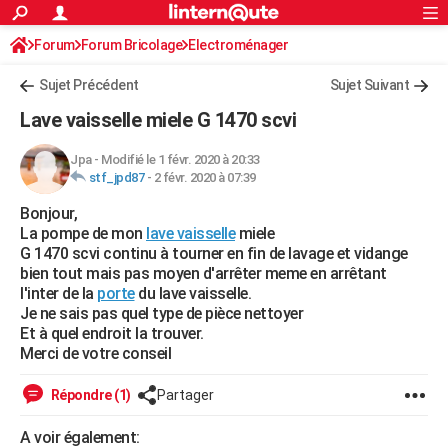
ACTUALITÉS
Forum
Forum Bricolage
Connexion
Electroménager
S'inscrire
Rechercher
Société
Education
Villes
Politique
Faits Divers
Monde
+
SPORT
Sujet Précédent
Sujet Suivant
Football
Cyclisme
Forum
Coupe du monde 2026
Tennis
Rugby
CULTURE
Lave vaisselle miele G 1470 scvi
TNT
Cinéma
Musique
Programme TV
Streaming
Sorties cinéma
+
FINANCE
Jpa
-
Modifié le 1 févr. 2020 à 20:33
stf_jpd87
-
2 févr. 2020 à 07:39
Impôts
Immobilier
Banque
Crédit
Retraite
Epargne
Risques naturels par ville
Assurance
AUTO
Bonjour,
Réserver un essai
Berlines
Forum auto
Essais
Citadines
SUV
+
HIGH-TECH
La pompe de mon
lave vaisselle
miele
G 1470 scvi continu à tourner en fin de lavage et vidange
Meilleur smartphone
Ordinateurs
Guide high-tech
Mobiles
Internet
Jeux vidéo
+
BRICOLAGE
bien tout mais pas moyen d'arrêter meme en arrêtant
l'inter de la
porte
du lave vaisselle.
Aménagement intérieur
Cuisine
Jardinage
+
Forum
Extérieur
Salle de bains
Rangement
WEEK-END
Je ne sais pas quel type de pièce nettoyer
Et à quel endroit la trouver.
Escapades
Expositions
Week-end nature
Guides de France
Patrimoine
Musées
+
LIFESTYLE
Merci de votre conseil
Bien-être
Mode
+
Art de vivre
Loisirs
Modes de vie
SANTE
Répondre (1)
Partager
Guide de la santé
Médicaments
+
Alimentation
Maladies
Sommeil
VOYAGE
A voir également: