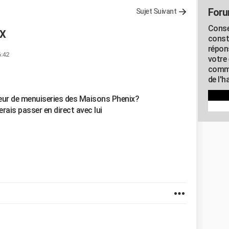
Foru
Sujet Suivant
Conse
X
const
répon
6:42
votre 
commu
de l'h
eur de menuiseries des Maisons Phenix?
rais passer en direct avec lui