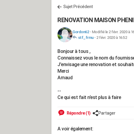
Sujet Précédent
RENOVATION MAISON PHENI
Gordon62
-
Modifié le 2 févr. 2020 à 1
stf_frmu
-
2 févr. 2020 à 16:52
Bonjour à tous ,
Connaissez vous le nom du fourniss
J'envisage une renovation et souhaite
Merci
Arnaud
--
Ce qui est fait n’est plus à faire
Répondre (1)
Partager
A voir également: