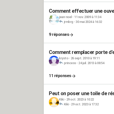
Comment effectuer une ouver
jean-noel
-
11 nov. 2009 à 11:34
jrmbrg
-
30 mai 2024 à 16:32
9 réponses
Comment remplacer porte d'e
krysto
-
26 sept. 2010 à 19:11
princess
-
24 juil. 2013 à 08:54
11 réponses
Peut on poser une toile de ré
Kiki
-
29 oct. 2023 à 10:22
Kiki
-
29 oct. 2023 à 17:32