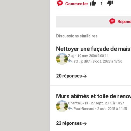
1
Commenter
Répond
Discussions similaires
Nettoyer une façade de maiso
Zag
-
19 nov. 2006 à 00:11
stf_jpd87
-
8 oct. 2023 à 17:56
20 réponses
Murs abîmés et toile de reno
Chantal5713
-
27 sept. 2015 à 14:27
Paul-Bernard
-
2 oct. 2015 à 11:45
23 réponses