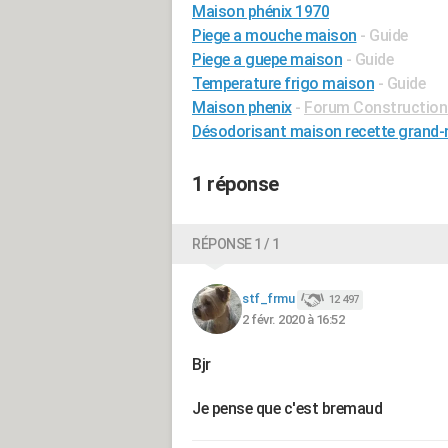
Maison phénix 1970
Piege a mouche maison
- Guide
Piege a guepe maison
- Guide
Temperature frigo maison
- Guide
Maison phenix
-
Forum Construction 
Désodorisant maison recette grand-
1 réponse
RÉPONSE 1 / 1
stf_frmu
12 497
2 févr. 2020 à 16:52
Bjr
Je pense que c'est bremaud