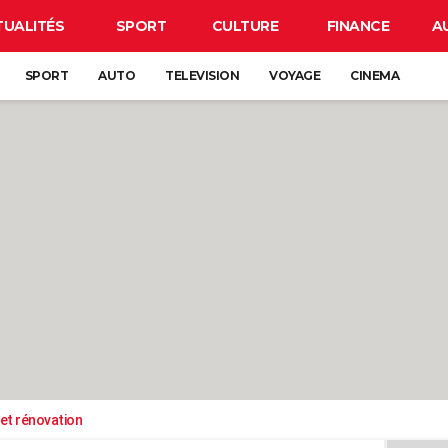
TUALITÉS
SPORT
CULTURE
FINANCE
A
SPORT
AUTO
TELEVISION
VOYAGE
CINEMA
et rénovation