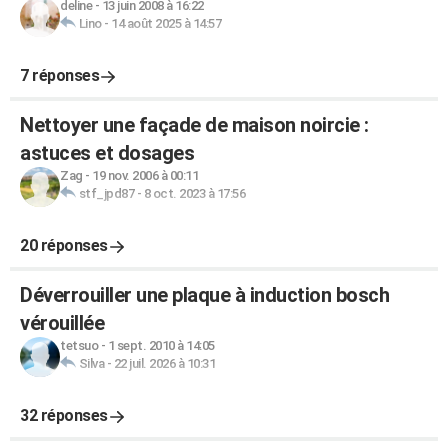
deline
-
13 juin 2008 à 16:22
Lino
-
14 août 2025 à 14:57
7 réponses
Nettoyer une façade de maison noircie :
astuces et dosages
Zag
-
19 nov. 2006 à 00:11
stf_jpd87
-
8 oct. 2023 à 17:56
20 réponses
Déverrouiller une plaque à induction bosch
vérouillée
tetsuo
-
1 sept. 2010 à 14:05
Silva
-
22 juil. 2026 à 10:31
32 réponses