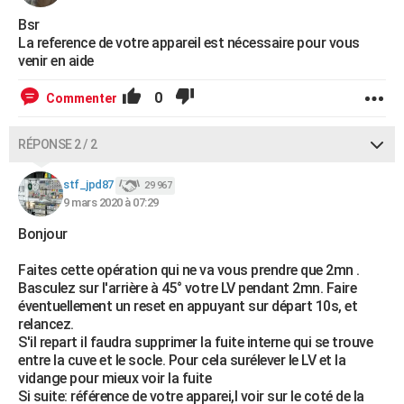
City break
Voyage de noces
Climat
Destinations
Voyage nature
Forum
+
PHOTO
Bsr
La reference de votre appareil est nécessaire pour vous
GUIDES D'ACHAT
venir en aide
BONS PLANS
0
Commenter
CARTE DE VOEUX
RÉPONSE 2 / 2
Carte Bonne année
Carte Pâques
Carte de Noël
Carte Saint-Valentin
Carte d'anniversaire
DICTIONNAIRE
stf_jpd87
29 967
Biographies
Expressions
Dictionnaire
Citations
Proverbes
9 mars 2020 à 07:29
PROGRAMME TV
Bonjour
COPAINS D'AVANT
Faites cette opération qui ne va vous prendre que 2mn .
Se connecter
Collèges
Universités
Service militaire
S'inscrire
Lycées
Primaires
Entreprises
Avis de recherche
AVIS DE DÉCÈS
Basculez sur l'arrière à 45° votre LV pendant 2mn. Faire
éventuellement un reset en appuyant sur départ 10s, et
FORUM
relancez.
S'il repart il faudra supprimer la fuite interne qui se trouve
Lifestyle
Sport
Television
Cinema
Bricolage
Culture
Auto
Voyage
entre la cuve et le socle. Pour cela surélever le LV et la
vidange pour mieux voir la fuite
Si suite: référence de votre apparei,l voir sur le coté de la